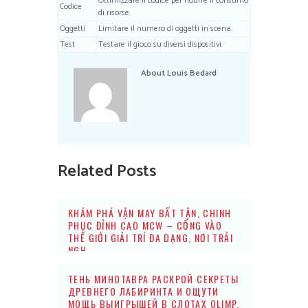
Ottimizzare il codice per ridurre il consumo
Codice
di risorse.
Oggetti
Limitare il numero di oggetti in scena.
Test
Testare il gioco su diversi dispositivi.
About
Louis Bedard
Related Posts
KHÁM PHÁ VẬN MAY BẤT TẬN, CHINH
PHỤC ĐỈNH CAO MCW – CỔNG VÀO
THẾ GIỚI GIẢI TRÍ ĐA DẠNG, NƠI TRẢI
NGH
ТЕНЬ МИНОТАВРА РАСКРОЙ СЕКРЕТЫ
ДРЕВНЕГО ЛАБИРИНТА И ОЩУТИ
МОЩЬ ВЫИГРЫШЕЙ В СЛОТАХ OLIMP.