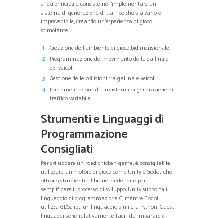
sfida principale consiste nell’implementare un
sistema di generazione di traffico che sia vario e
imprevedibile, creando un’esperienza di gioco
stimolante.
Creazione dell’ambiente di gioco bidimensionale.
Programmazione del movimento della gallina e
dei veicoli.
Gestione delle collisioni tra gallina e veicoli.
Implementazione di un sistema di generazione di
traffico variabile.
Strumenti e Linguaggi di
Programmazione
Consigliati
Per sviluppare un road chicken game, è consigliabile
utilizzare un motore di gioco come Unity o Godot, che
offrono strumenti e librerie predefinite per
semplificare il processo di sviluppo. Unity supporta il
linguaggio di programmazione C, mentre Godot
utilizza GDScript, un linguaggio simile a Python. Questi
linguaggi sono relativamente facili da imparare e