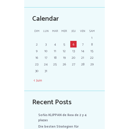
Calendar
DIM
LUN
MAR
MER
JEU
VEN
SAM
1
2
3
4
5
6
7
8
9
10
11
12
13
14
15
16
17
18
19
20
21
22
23
24
25
26
27
28
29
30
31
Juin
Recent Posts
Sofás KLIPPAN de Ikea de 2 y 4
plazas
Die besten Strategien für