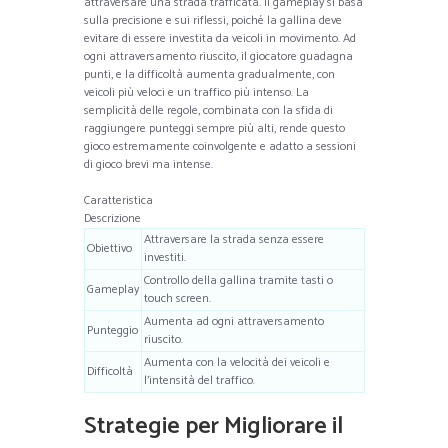
attraversare una strada trafficata. Il gameplay si basa
sulla precisione e sui riflessi, poiché la gallina deve
evitare di essere investita da veicoli in movimento. Ad
ogni attraversamento riuscito, il giocatore guadagna
punti, e la difficoltà aumenta gradualmente, con
veicoli più veloci e un traffico più intenso. La
semplicità delle regole, combinata con la sfida di
raggiungere punteggi sempre più alti, rende questo
gioco estremamente coinvolgente e adatto a sessioni
di gioco brevi ma intense.
Caratteristica
Descrizione
Attraversare la strada senza essere
Obiettivo
investiti.
Controllo della gallina tramite tasti o
Gameplay
touch screen.
Aumenta ad ogni attraversamento
Punteggio
riuscito.
Aumenta con la velocità dei veicoli e
Difficoltà
l’intensità del traffico.
Strategie per Migliorare il