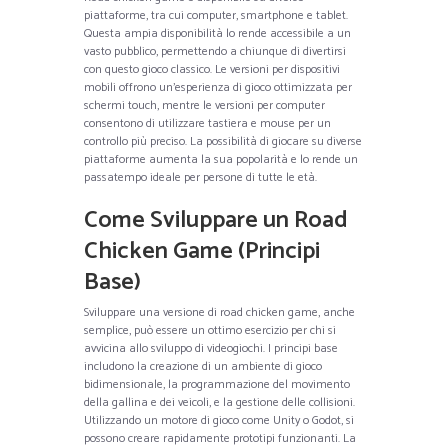
piattaforme, tra cui computer, smartphone e tablet.
Questa ampia disponibilità lo rende accessibile a un
vasto pubblico, permettendo a chiunque di divertirsi
con questo gioco classico. Le versioni per dispositivi
mobili offrono un’esperienza di gioco ottimizzata per
schermi touch, mentre le versioni per computer
consentono di utilizzare tastiera e mouse per un
controllo più preciso. La possibilità di giocare su diverse
piattaforme aumenta la sua popolarità e lo rende un
passatempo ideale per persone di tutte le età.
Come Sviluppare un Road
Chicken Game (Principi
Base)
Sviluppare una versione di road chicken game, anche
semplice, può essere un ottimo esercizio per chi si
avvicina allo sviluppo di videogiochi. I principi base
includono la creazione di un ambiente di gioco
bidimensionale, la programmazione del movimento
della gallina e dei veicoli, e la gestione delle collisioni.
Utilizzando un motore di gioco come Unity o Godot, si
possono creare rapidamente prototipi funzionanti. La