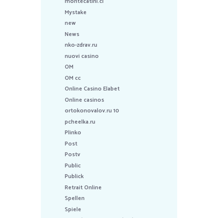
montecatini.cl
Mystake
new
News
nko-zdrav.ru
nuovi casino
OM
OM cc
Online Casino Elabet
Online casinos
ortokonovalov.ru 10
pcheelka.ru
Plinko
Post
Postv
Public
Publick
Retrait Online
Spellen
Spiele