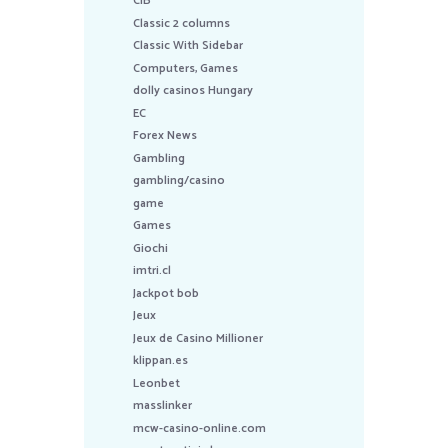
CIB
Classic 2 columns
Classic With Sidebar
Computers, Games
dolly casinos Hungary
EC
Forex News
Gambling
gambling/casino
game
Games
Giochi
imtri.cl
Jackpot bob
Jeux
Jeux de Casino Millioner
klippan.es
Leonbet
masslinker
mcw-casino-online.com