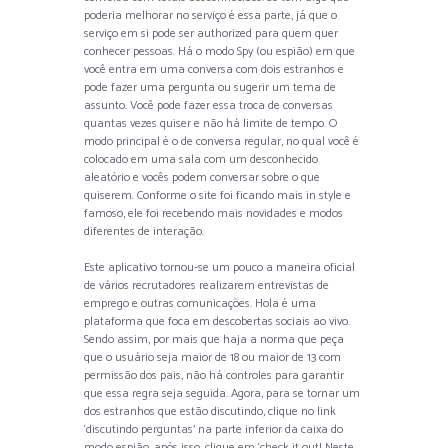
poderia melhorar no serviço é essa parte, já que o
serviço em si pode ser authorized para quem quer
conhecer pessoas. Há o modo Spy (ou espião) em que
você entra em uma conversa com dois estranhos e
pode fazer uma pergunta ou sugerir um tema de
assunto. Você pode fazer essa troca de conversas
quantas vezes quiser e não há limite de tempo. O
modo principal é o de conversa regular, no qual você é
colocado em uma sala com um desconhecido
aleatório e vocês podem conversar sobre o que
quiserem. Conforme o site foi ficando mais in style e
famoso, ele foi recebendo mais novidades e modos
diferentes de interação.
Este aplicativo tornou-se um pouco a maneira oficial
de vários recrutadores realizarem entrevistas de
emprego e outras comunicações. Hola é uma
plataforma que foca em descobertas sociais ao vivo.
Sendo assim, por mais que haja a norma que peça
que o usuário seja maior de 18 ou maior de 13 com
permissão dos pais, não há controles para garantir
que essa regra seja seguida. Agora, para se tornar um
dos estranhos que estão discutindo, clique no link
‘discutindo perguntas’ na parte inferior da caixa do
modo espião, após isso, clique em ‘check it out! Neste