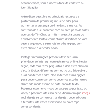
desconhecidos, sem a necessidade de cadastro ou
identificação.
Além disso, descubra os principais recursos da
plataforma de promoting influenciador para
aumentar a presença on-line da sua marca. Ao
contrário do que acontece com os bate-papo As salas
abertas do TinyChat permitem a escuta casual, o
envolvimento lento e comentários divertidos. Se você
deseja algo novo e sem roteiro, o bate-papo com
estranhos é o vencedor óbvio.
Proteger informações pessoais deve ser uma
prioridade ao interagir com estranhos online. Nesta
seção, podemos fazer perguntas a dois estranhos ou
discutir tópicos diferentes com outro usuário sobre o
qual não temos dados. Não só temos essas opções
para poder conversar, como podemos escolher um o
chamado modo espião de bate-papo de texto.
Podemos escolher o modo de bate-papo por texto ou
vídeo, e podemos até escolher o idioma em que
imeglr
você deseja se comunicar, se desejar, pode adicionar
diferentes interesses escrevendo-os no campo
correspondente.