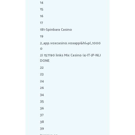
14
15
16
17
181-Spinbara Casino
19
2_app.voxcasino.voxapp&hl=pl_1000
0
2) 157190 links Mix Casino (4-IT-JP-NL)
DONE
22
23
24
26
34
35
36
37
38
39