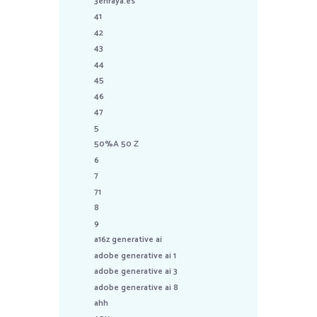
3enraya.es
41
42
43
44
45
46
47
5
50%A 50 Z
6
7
71
8
9
a16z generative ai
adobe generative ai 1
adobe generative ai 3
adobe generative ai 8
ahh