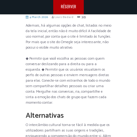
RÉSERVER
4 March 2026
Louis Bedard
323
Ademais, há algumas opções de chat, listados no meio
da tela inicial, então não é muito difícil A facilidade de
uso normal, por conta que o site é limitado às funções.
Por mais que o site do Omegle seja interessante, não
possui o visible muito atrativo.
◆ Permitir que você escolha as pessoas com quem
conversar deslizando para a direita ou para a
esquerda. ◆ Permitir que os usuários visualizem os
perfis de outras pessoas e enviem mensagens diretas
para elas. Conecte-se com estranhos de todo o mundo
sem compartilhar detalhes pessoais ou criar uma
conta. Mergulhe nas conversas, ria, compartilhe e
sinta a emoção dos chats de grupo que fazem cada
momento contar.
Alternativas
O intercâmbio cultural torna-se fácil à medida que os
utilizadores partilham as suas origens e tradições,
enriquecendo a compreensão do mundo entre si. Além