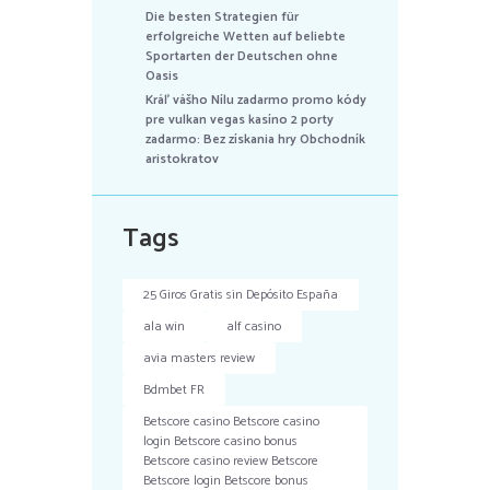
Die besten Strategien für
erfolgreiche Wetten auf beliebte
Sportarten der Deutschen ohne
Oasis
Kráľ vášho Nílu zadarmo promo kódy
pre vulkan vegas kasíno 2 porty
zadarmo: Bez získania hry Obchodník
aristokratov
Tags
25 Giros Gratis sin Depósito España
ala win
alf casino
avia masters review
Bdmbet FR
Betscore casino Betscore casino
login Betscore casino bonus
Betscore casino review Betscore
Betscore login Betscore bonus