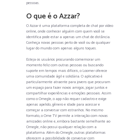
pessoas.
O que é o Azzar?
O Azzar é uma plataforma completa de chat por vídeo
online, onde conhecer alguém com quem você se
identifica pode estar a apenas um chat de distância.
Conheça novas pessoas perto de você ou de qualquer
lugar do mundo com apenas alguns toques.
Esteja os usuários procurando comemorar um
momento feliz com outras pessoas ou buscando
suporte em tempos mais difíceis, o Loomer oferece
uma comunidade ágil e solidária. O aplicativo é
particularmente atraente para jovens que procuram
um espaço para fazer novos amigos, jogar juntos e
compartilhar experiências e emoções pessoais. Assim
como o Omegle, o app não requer cadastro e exige
apenas apelido, gênero e idade para acessar e
começar a conversar com estranhos. No mesmo
formato, o Ome TV permite a interação com novas
amizades online e, embora bastante semelhante ao
Omegle, não possui qualquer relação com a
plataforma. Além do Omegle, outras plataformas
oferecem a possibilidade de conversar com