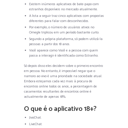
Existem inúmeros aplicativos de bate-papo com
estranhos disponíveis no mercado atualmente.
A lista a seguir traz cinco aplicativos com propostas
diferentes para falar com desconhecidos.
Por exemplo, o número de usuários ativos no
Omegle triplicou em um período bastante curto.
Segundo a própria plataforma, só podem utilizá-la
pessoas a partir dos 18 anos.
Você aparece como Você e a pessoa com quem
passa a interagir é identificada como Estranho.
Só depois disso eles decidem sobre o primeiro encontro
em pessoa. No entanto, é impossível negar que o
namoro ao vivo é uma prioridade na sociedade atual.
Embora estejamos cada vez mais à procura de
encontros online todos os anos, a percentagem de
casamentos resultantes de encontros online é
actualmente de apenas 18%.
O que é o aplicativo 18+?
JivoChat.
LiveChat.