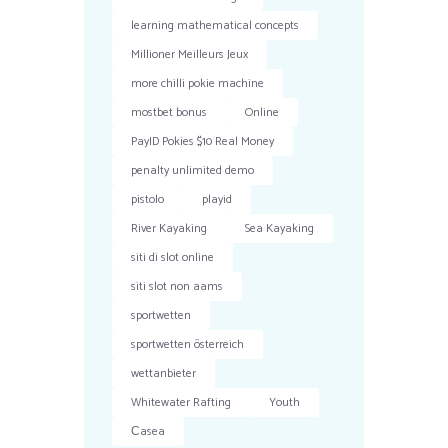
learning mathematical concepts
Millioner Meilleurs Jeux
more chilli pokie machine
mostbet bonus
Online
PayID Pokies $10 Real Money
penalty unlimited demo
pistolo
playid
River Kayaking
Sea Kayaking
siti di slot online
siti slot non aams
sportwetten
sportwetten österreich
wettanbieter
Whitewater Rafting
Youth
Сasea