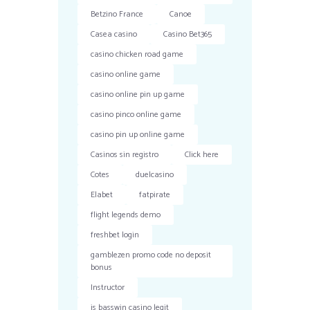
Betzino France
Canoe
Casea casino
Casino Bet365
casino chicken road game
casino online game
casino online pin up game
casino pinco online game
casino pin up online game
Casinos sin registro
Click here
Cotes
duelcasino
Elabet
fatpirate
flight legends demo
freshbet login
gamblezen promo code no deposit
bonus
Instructor
is basswin casino legit