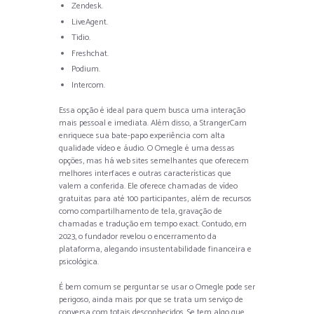
Zendesk.
LiveAgent.
Tidio.
Freshchat.
Podium.
Intercom.
Essa opção é ideal para quem busca uma interação
mais pessoal e imediata. Além disso, a StrangerCam
enriquece sua bate-papo experiência com alta
qualidade vídeo e áudio. O Omegle é uma dessas
opções, mas há web sites semelhantes que oferecem
melhores interfaces e outras características que
valem a conferida. Ele oferece chamadas de vídeo
gratuitas para até 100 participantes, além de recursos
como compartilhamento de tela, gravação de
chamadas e tradução em tempo exact. Contudo, em
2023, o fundador revelou o encerramento da
plataforma, alegando insustentabilidade financeira e
psicológica.
É bem comum se perguntar se usar o Omegle pode ser
perigoso, ainda mais por que se trata um serviço de
conversa com totais desconhecidos. Se tem algo que