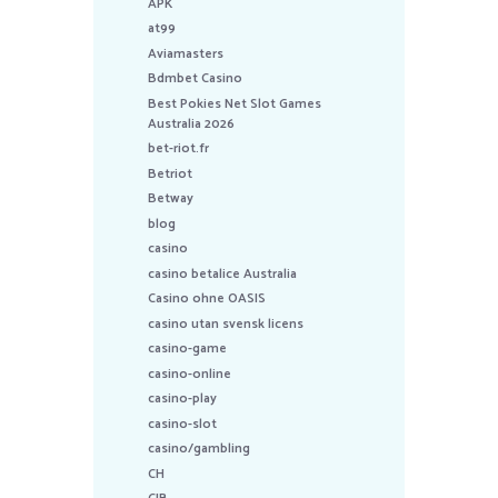
APK
at99
Aviamasters
Bdmbet Casino
Best Pokies Net Slot Games
Australia 2026
bet-riot.fr
Betriot
Betway
blog
casino
casino betalice Australia
Casino ohne OASIS
casino utan svensk licens
casino-game
casino-online
casino-play
casino-slot
casino/gambling
CH