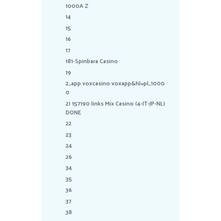
1000A Z
14
15
16
17
181-Spinbara Casino
19
2_app.voxcasino.voxapp&hl=pl_1000
0
2) 157190 links Mix Casino (4-IT-JP-NL)
DONE
22
23
24
26
34
35
36
37
38