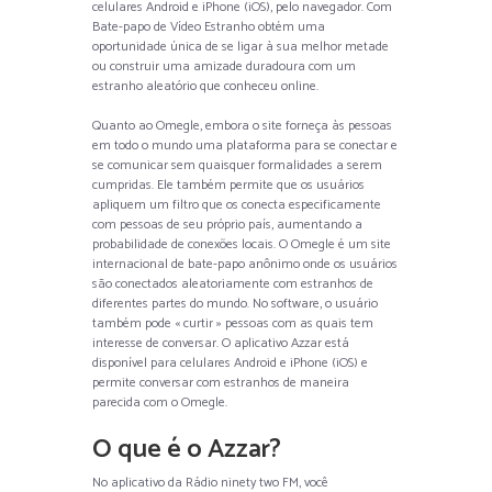
celulares Android e iPhone (iOS), pelo navegador. Com
Bate-papo de Vídeo Estranho obtém uma
oportunidade única de se ligar à sua melhor metade
ou construir uma amizade duradoura com um
estranho aleatório que conheceu online.
Quanto ao Omegle, embora o site forneça às pessoas
em todo o mundo uma plataforma para se conectar e
se comunicar sem quaisquer formalidades a serem
cumpridas. Ele também permite que os usuários
apliquem um filtro que os conecta especificamente
com pessoas de seu próprio país, aumentando a
probabilidade de conexões locais. O Omegle é um site
internacional de bate-papo anônimo onde os usuários
são conectados aleatoriamente com estranhos de
diferentes partes do mundo. No software, o usuário
também pode « curtir » pessoas com as quais tem
interesse de conversar. O aplicativo Azzar está
disponível para celulares Android e iPhone (iOS) e
permite conversar com estranhos de maneira
parecida com o Omegle.
O que é o Azzar?
No aplicativo da Rádio ninety two FM, você