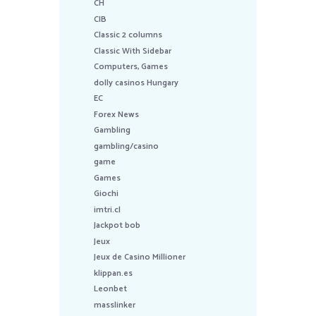
CH
CIB
Classic 2 columns
Classic With Sidebar
Computers, Games
dolly casinos Hungary
EC
Forex News
Gambling
gambling/casino
game
Games
Giochi
imtri.cl
Jackpot bob
Jeux
Jeux de Casino Millioner
klippan.es
Leonbet
masslinker