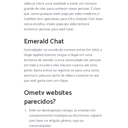
vídeo já não é uma novidade e existe um número
grande de sites para conhecer novas pessoas. É claro
que, como qualquer bate-papo por vídeo moderno, o
CooMeet tem aplicativos para iOS e Android. Com base
nessa escolha, o bate-papo por vídeo tentará
encontrar pessoas para você falar.
Emerald Chat
Contradições no mundo do namoro online Em 2003, a
Skype Applied Sciences lançou o Skype em uma
tentativa de atender a essa necessidade das pessoas
em todo o mundo e eles tiveram sucesso até certo
ponto. Basta entrar ou registrar-se para uma conta
premium, procurar perfis de vídeo e conectar-se aos
que você gosta com um clique.
Ometv websites
parecidos?
Evite ser desrespeitoso (xingar, se envolver em
comportamento impróprio ou discriminar alguém
com base na religião, gênero, raça ou
nacionalidade).