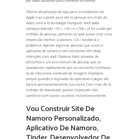
por vídeo aleatório para conhecer estranhos.
Última atualização do app para smartphones da
Apple traz suporte para até 12 pessoas em chats de
vídeo, contra 10 do Google Hangouts Você pode
começar dizendo « Oi », « Oi » e « Olá » já foi usado por
milhões de pessoas; portanto, se você quiser criar uma
impressão melhor, a palavra « Oi » resolverá o
problema. Apenas algumas pessoas que usam o
aplicativo de conversa com estranhos têm boas
intenções com você. Explorar fotos privadas de
estranhos é um erro comum de pessoas que se
apaixonam rapidamente por um estranho. Certifique-
se de não enviar conteúdo de imagem impróprio,
porque quando o regulador do aplicativo o pegar, ele
banirá permanentemente sua conta. Com mais de 10
milhões de downloads, parece impossível não
combinar com outros usuários instantaneamente.
Vou Construir Site De
Namoro Personalizado,
Aplicativo De Namoro,
Tinder, Desenvolvedor De