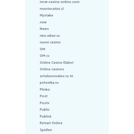
mcw-casino-online.com
montecatini.cl
Mystake
new
News
nko-zdrav.ru
nuovi casino
OM
OM cc
Online Casino Elabet
Online casinos
ortokonovalov.ru 10
pcheelka.ru
Plinko
Post
Postv
Public
Publick
Retrait Online
Spellen