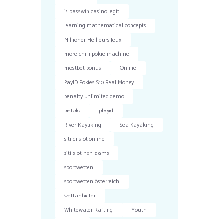
is basswin casino legit
learning mathematical concepts
Millioner Meilleurs Jeux
more chilli pokie machine
mostbet bonus
Online
PayID Pokies $10 Real Money
penalty unlimited demo
pistolo
playid
River Kayaking
Sea Kayaking
siti di slot online
siti slot non aams
sportwetten
sportwetten österreich
wettanbieter
Whitewater Rafting
Youth