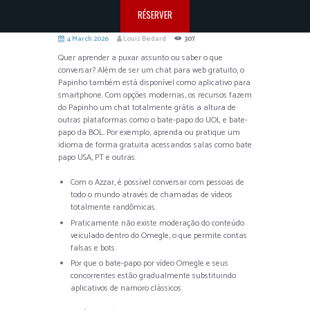
RÉSERVER
4 March 2026
Louis Bedard
307
Quer aprender a puxar assunto ou saber o que
conversar? Além de ser um chat para web gratuito, o
Papinho também está disponível como aplicativo para
smartphone. Com opções modernas, os recursos fazem
do Papinho um chat totalmente grátis a altura de
outras plataformas como o bate-papo do UOL e bate-
papo da BOL. Por exemplo, aprenda ou pratique um
idioma de forma gratuita acessandos salas como bate
papo USA, PT e outras.
Com o Azzar, é possível conversar com pessoas de
todo o mundo através de chamadas de vídeos
totalmente randômicas.
Praticamente não existe moderação do conteúdo
veiculado dentro do Omegle, o que permite contas
falsas e bots.
Por que o bate-papo por vídeo Omegle e seus
concorrentes estão gradualmente substituindo
aplicativos de namoro clássicos