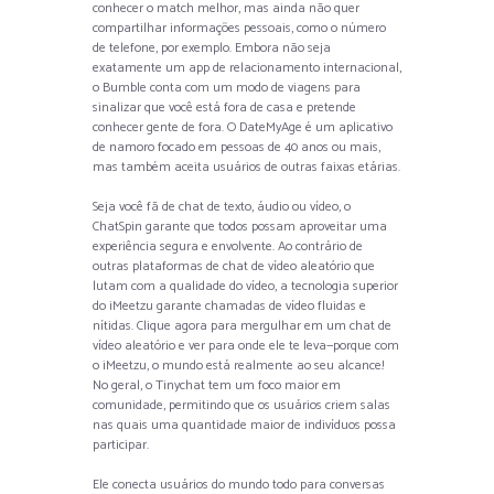
conhecer o match melhor, mas ainda não quer
compartilhar informações pessoais, como o número
de telefone, por exemplo. Embora não seja
exatamente um app de relacionamento internacional,
o Bumble conta com um modo de viagens para
sinalizar que você está fora de casa e pretende
conhecer gente de fora. O DateMyAge é um aplicativo
de namoro focado em pessoas de 40 anos ou mais,
mas também aceita usuários de outras faixas etárias.
Seja você fã de chat de texto, áudio ou vídeo, o
ChatSpin garante que todos possam aproveitar uma
experiência segura e envolvente. Ao contrário de
outras plataformas de chat de vídeo aleatório que
lutam com a qualidade do vídeo, a tecnologia superior
do iMeetzu garante chamadas de vídeo fluidas e
nítidas. Clique agora para mergulhar em um chat de
vídeo aleatório e ver para onde ele te leva—porque com
o iMeetzu, o mundo está realmente ao seu alcance!
No geral, o Tinychat tem um foco maior em
comunidade, permitindo que os usuários criem salas
nas quais uma quantidade maior de indivíduos possa
participar.
Ele conecta usuários do mundo todo para conversas