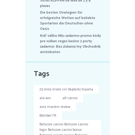
Sofás KLIPPAN de Ikea de 2 y 4
plazas
Die besten Strategien für
erfolgreiche Wetten auf beliebte
Sportarten der Deutschen ohne
Oasis
Kráľ vášho Nílu zadarmo promo kódy
pre vulkan vegas kasíno 2 porty
zadarmo: Bez získania hry Obchodník
aristokratov
Tags
25 Giros Gratis sin Depósito España
ala win
alf casino
avia masters review
Bdmbet FR
Betscore casino Betscore casino
login Betscore casino bonus