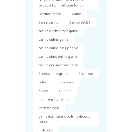
Betscore casino review Betscore
Betscore login Betscore bonus
Betzino France
Canoe
Casea casino
Casino Bet365
casino chicken road game
casino online game
casino online pin up game
casino pinco online game
casino pin up online game
Casinos sin registro
Click here
Cotes
duelcasino
Elabet
fatpirate
flight legends demo
freshbet login
gamblezen promo code no deposit
bonus
Instructor