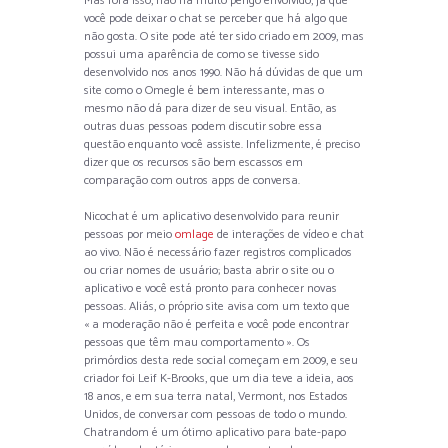
Mas fora isso, não há muito perigo envolvido, já que
você pode deixar o chat se perceber que há algo que
não gosta. O site pode até ter sido criado em 2009, mas
possui uma aparência de como se tivesse sido
desenvolvido nos anos 1990. Não há dúvidas de que um
site como o Omegle é bem interessante, mas o
mesmo não dá para dizer de seu visual. Então, as
outras duas pessoas podem discutir sobre essa
questão enquanto você assiste. Infelizmente, é preciso
dizer que os recursos são bem escassos em
comparação com outros apps de conversa.
Nicochat é um aplicativo desenvolvido para reunir
pessoas por meio
omlage
de interações de vídeo e chat
ao vivo. Não é necessário fazer registros complicados
ou criar nomes de usuário; basta abrir o site ou o
aplicativo e você está pronto para conhecer novas
pessoas. Aliás, o próprio site avisa com um texto que
« a moderação não é perfeita e você pode encontrar
pessoas que têm mau comportamento ». Os
primórdios desta rede social começam em 2009, e seu
criador foi Leif K-Brooks, que um dia teve a ideia, aos
18 anos, e em sua terra natal, Vermont, nos Estados
Unidos, de conversar com pessoas de todo o mundo.
Chatrandom é um ótimo aplicativo para bate-papo