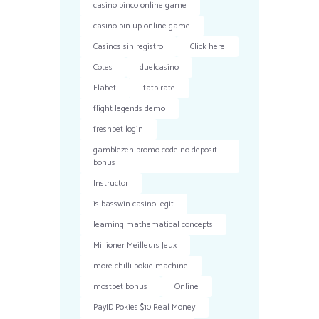
casino pinco online game
casino pin up online game
Casinos sin registro
Click here
Cotes
duelcasino
Elabet
fatpirate
flight legends demo
freshbet login
gamblezen promo code no deposit
bonus
Instructor
is basswin casino legit
learning mathematical concepts
Millioner Meilleurs Jeux
more chilli pokie machine
mostbet bonus
Online
PayID Pokies $10 Real Money