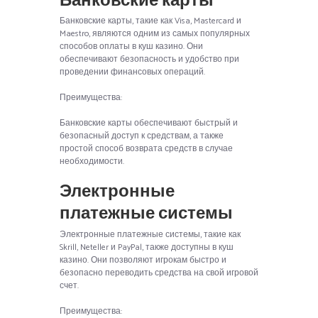
Банковские карты
Банковские карты, такие как Visa, Mastercard и
Maestro, являются одним из самых популярных
способов оплаты в куш казино. Они
обеспечивают безопасность и удобство при
проведении финансовых операций.
Преимущества:
Банковские карты обеспечивают быстрый и
безопасный доступ к средствам, а также
простой способ возврата средств в случае
необходимости.
Электронные
платежные системы
Электронные платежные системы, такие как
Skrill, Neteller и PayPal, также доступны в куш
казино. Они позволяют игрокам быстро и
безопасно переводить средства на свой игровой
счет.
Преимущества: