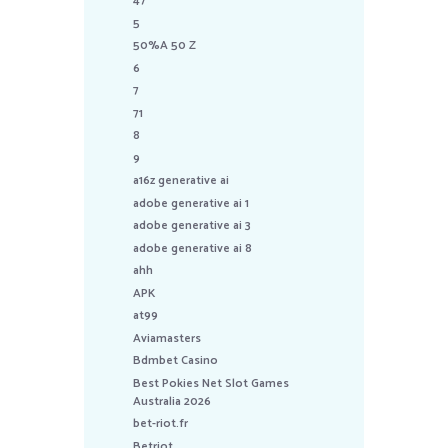
47
5
50%A 50 Z
6
7
71
8
9
a16z generative ai
adobe generative ai 1
adobe generative ai 3
adobe generative ai 8
ahh
APK
at99
Aviamasters
Bdmbet Casino
Best Pokies Net Slot Games
Australia 2026
bet-riot.fr
Betriot