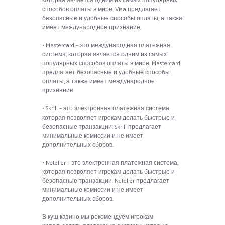
которая является одним из самых популярных
способов оплаты в мире. Visa предлагает
безопасные и удобные способы оплаты, а также
имеет международное признание.
• Mastercard – это международная платежная
система, которая является одним из самых
популярных способов оплаты в мире. Mastercard
предлагает безопасные и удобные способы
оплаты, а также имеет международное
признание.
• Skrill – это электронная платежная система,
которая позволяет игрокам делать быстрые и
безопасные транзакции. Skrill предлагает
минимальные комиссии и не имеет
дополнительных сборов.
• Neteller – это электронная платежная система,
которая позволяет игрокам делать быстрые и
безопасные транзакции. Neteller предлагает
минимальные комиссии и не имеет
дополнительных сборов.
В куш казино мы рекомендуем игрокам