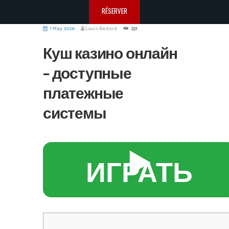
RÉSERVER
1 May 2026
Louis Bedard
231
Куш казино онлайн
– доступные
платежные
системы
▶️
ИГРАТЬ