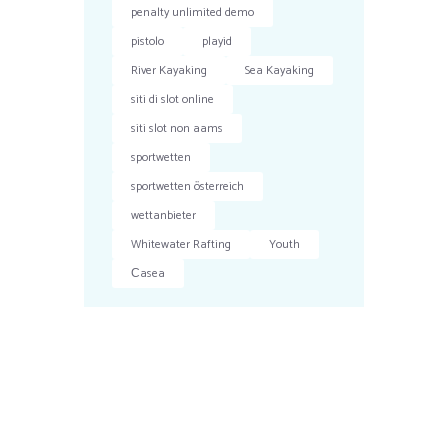
penalty unlimited demo
pistolo
playid
River Kayaking
Sea Kayaking
siti di slot online
siti slot non aams
sportwetten
sportwetten österreich
wettanbieter
Whitewater Rafting
Youth
Сasea