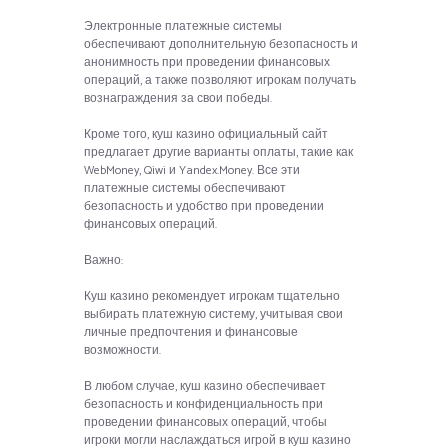
Электронные платежные системы
обеспечивают дополнительную безопасность и
анонимность при проведении финансовых
операций, а также позволяют игрокам получать
вознаграждения за свои победы.
Кроме того, куш казино официальный сайт
предлагает другие варианты оплаты, такие как
WebMoney, Qiwi и Yandex.Money. Все эти
платежные системы обеспечивают
безопасность и удобство при проведении
финансовых операций.
Важно:
Куш казино рекомендует игрокам тщательно
выбирать платежную систему, учитывая свои
личные предпочтения и финансовые
возможности.
В любом случае, куш казино обеспечивает
безопасность и конфиденциальность при
проведении финансовых операций, чтобы
игроки могли наслаждаться игрой в куш казино