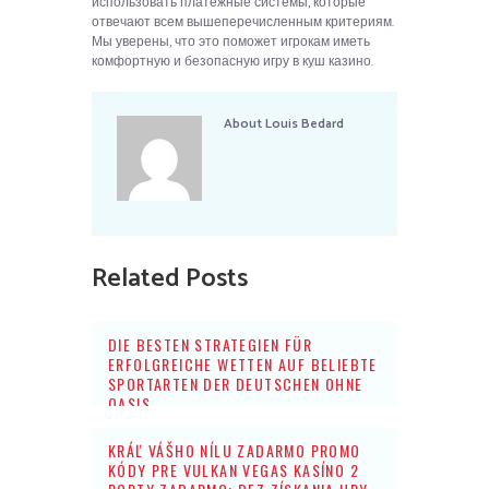
использовать платежные системы, которые
отвечают всем вышеперечисленным критериям.
Мы уверены, что это поможет игрокам иметь
комфортную и безопасную игру в куш казино.
About
Louis Bedard
Related Posts
DIE BESTEN STRATEGIEN FÜR
ERFOLGREICHE WETTEN AUF BELIEBTE
SPORTARTEN DER DEUTSCHEN OHNE
OASIS
KRÁĽ VÁŠHO NÍLU ZADARMO PROMO
KÓDY PRE VULKAN VEGAS KASÍNO 2