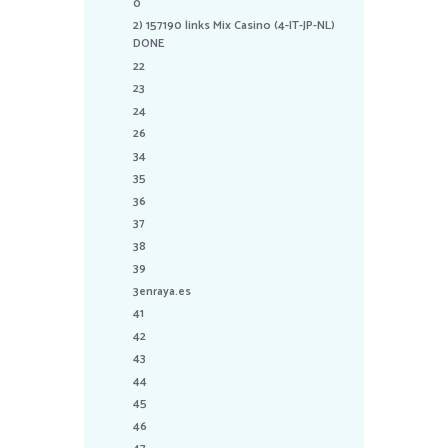
0
2) 157190 links Mix Casino (4-IT-JP-NL)
DONE
22
23
24
26
34
35
36
37
38
39
3enraya.es
41
42
43
44
45
46