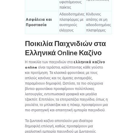
υφιστάμενους
παίκτες
Αδειοδοτημένες
Κίνδυνος
Ασφάλεια και
πλατφόρμες με
απάτης σε μη
Προστασία
αυστηρούς
αδειοδοτημένες
ελέγχους
πλατφόρμες
Ποικιλία Παιχνιδιών στα
Ελληνικά Online Καζίνο
Η ποικιλία των παιχνιδιών στα
ελληνικά καζίνο
online
είναι τεράστια, καλύπτοντας κάθε γούστο
και προτίμηση. Τα κλασικά φρουτάκια, με τους
απλούς κανόνες και τις άμεσες ανταμοιβές,
παραμένουν δημοφιλή. Ωστόσο, τα πιο σύγχρονα
βίντεο φρουτάκια προσφέρουν πολύπλοκες
λειτουργίες, εντυπωσιακά γραφικά και μεγάλα
τζακπότ. Επιπλέον, τα επιτραπέζια παιχνίδια, όπως η
ρουλέτα, το μπλακτζακ και η πόκερ, προσφέρουν μια
πιο στρατηγική και απαιτητική εμπειρία παιχνιδιού.
Τα ζωντανά καζίνο αποτελούν μια ιδιαίτερα
δημοφιλή επιλογή, καθώς προσφέρουν μια
ρεαλιστική εμπειρία παιχνιδιού με ζωντανούς