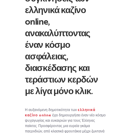
ελληνικά καζίνο
online,
ανακαλύπτοντας
έναν κόσμο
ασφάλειας,
διασκέδασης και
τεράστιων κερδών
με λίγα μόνο κλικ.
Η αυξανόμενη δημοτικότητα των
ελληνικά
καζίνο online
έχει δημιουργήσει έναν νέο κόσμο
ψυχαγωγίας και ευκαιριών για τους Έλληνες
παίκτες. Προσφέροντας μια ευρεία γκάμα
παιχνιδιών, από κλασικά φρουτάκια μέχρι ζωντανά