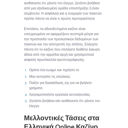
αισθάνεστε ότι χάνετε τον έλεγχο, ζητήστε βοήθεια
από μια εξειδικευμένη ομάδα υποστήριξης ή έναν
σύμβουλο. Η ασφάλεια και η ευημερία των παικτών
πρέπει πάντα να είναι η πρώτη προτεραιότητα.
Επιπλέον, τα αδειοδοτημένα καζίνο είναι
υποχρεωμένα να εφαρμόζουν αυστηρά μέτρα για
την προστασία των προσωπικών δεδομένων των
παικτών και την αποτροπή της απάτης. Ελέγχετε
πάντα ότι το καζίνο που επιλέγετε διαθέτει έγκυρη
άδεια από την αρμόδια αρχή και χρησιμοποιεί
ασφαλή πρωτόκολλα κρυπτογράφησης.
Ορίστε ένα budget και τηρήστε το.
Μην κυνηγάτε τις απώλειες.
Παίξτε για διασκέδαση, όχι για να βγάλετε
χρήματα.
Χρησιμοποιήστε εργαλεία αυτοεξουσίας.
Ζητήστε βοήθεια εάν αισθάνεστε ότι χάνετε τον
έλεγχο.
Μελλοντικές Τάσεις στα
Ελληνικά Online Καζίνο