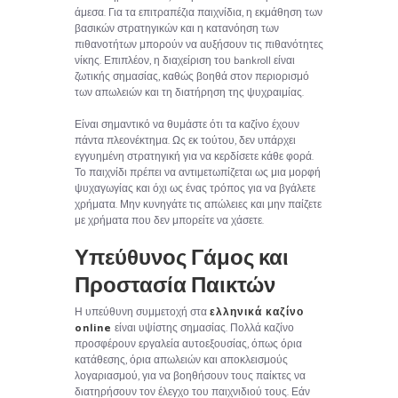
άμεσα. Για τα επιτραπέζια παιχνίδια, η εκμάθηση των
βασικών στρατηγικών και η κατανόηση των
πιθανοτήτων μπορούν να αυξήσουν τις πιθανότητες
νίκης. Επιπλέον, η διαχείριση του bankroll είναι
ζωτικής σημασίας, καθώς βοηθά στον περιορισμό
των απωλειών και τη διατήρηση της ψυχραιμίας.
Είναι σημαντικό να θυμάστε ότι τα καζίνο έχουν
πάντα πλεονέκτημα. Ως εκ τούτου, δεν υπάρχει
εγγυημένη στρατηγική για να κερδίσετε κάθε φορά.
Το παιχνίδι πρέπει να αντιμετωπίζεται ως μια μορφή
ψυχαγωγίας και όχι ως ένας τρόπος για να βγάλετε
χρήματα. Μην κυνηγάτε τις απώλειες και μην παίζετε
με χρήματα που δεν μπορείτε να χάσετε.
Υπεύθυνος Γάμος και
Προστασία Παικτών
Η υπεύθυνη συμμετοχή στα
ελληνικά καζίνο
online
είναι υψίστης σημασίας. Πολλά καζίνο
προσφέρουν εργαλεία αυτοεξουσίας, όπως όρια
κατάθεσης, όρια απωλειών και αποκλεισμούς
λογαριασμού, για να βοηθήσουν τους παίκτες να
διατηρήσουν τον έλεγχο του παιχνιδιού τους. Εάν