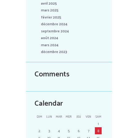
avril 2025
mars 2025
février 2025
décembre 2024
septembre 2024
août 2024
mars 2024
décembre 2023
Comments
Calendar
DIM
LUN
MAR
MER
JEU
VEN
SAM
1
2
3
4
5
6
7
8