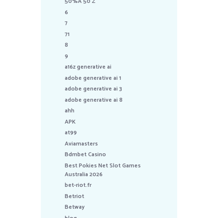
50%A 50 Z
6
7
71
8
9
a16z generative ai
adobe generative ai 1
adobe generative ai 3
adobe generative ai 8
ahh
APK
at99
Aviamasters
Bdmbet Casino
Best Pokies Net Slot Games
Australia 2026
bet-riot.fr
Betriot
Betway