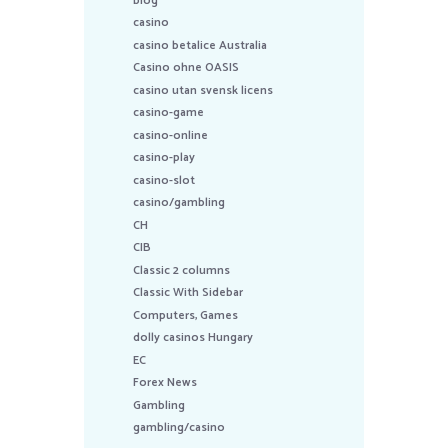
blog
casino
casino betalice Australia
Casino ohne OASIS
casino utan svensk licens
casino-game
casino-online
casino-play
casino-slot
casino/gambling
CH
CIB
Classic 2 columns
Classic With Sidebar
Computers, Games
dolly casinos Hungary
EC
Forex News
Gambling
gambling/casino