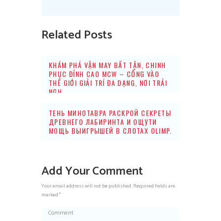
Related Posts
KHÁM PHÁ VẬN MAY BẤT TẬN, CHINH
PHỤC ĐỈNH CAO MCW – CỔNG VÀO
THẾ GIỚI GIẢI TRÍ ĐA DẠNG, NƠI TRẢI
NGH
ТЕНЬ МИНОТАВРА РАСКРОЙ СЕКРЕТЫ
ДРЕВНЕГО ЛАБИРИНТА И ОЩУТИ
МОЩЬ ВЫИГРЫШЕЙ В СЛОТАХ OLIMP.
Add Your Comment
Your email address will not be published. Required fields are
marked *