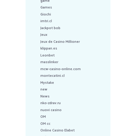
game
Games
Giochi
imtri.cl
Jackpot bob
Jeux
Jeux de Casino Millioner
klippan.es
Leonbet
masslinker
mcw-casino-online.com
montecatini.cl
Mystake
new
News
nko-zdrav.ru
nuovi casino
OM
OM cc
Online Casino Elabet