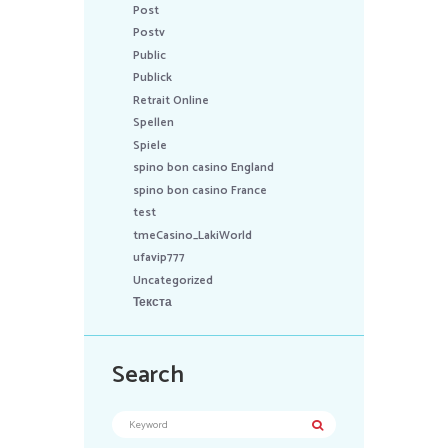
Post
Postv
Public
Publick
Retrait Online
Spellen
Spiele
spino bon casino England
spino bon casino France
test
tmeCasino_LakiWorld
ufavip777
Uncategorized
Текста
Search