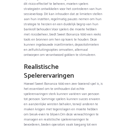
dit risico effectief te beheren, moeten spelers
strategieën ontwikkelen voor het controleren van hun
sessieverloop. Dit kan inhouden dat ze limieten stellen
aan hun inzetten, regelmatig pauzes nemen om hun
strategie te herzien en een duidelijk begrip van hun
bankroll behouden.Voor spelers die moeite hebben
met risicobeheer, biedt Sweet Bonanza 1000 een reeks
tools en bronnen om hen op koers te houden. Deze
kunnen ingebouwde inzetlimieten, depositolimieten
en zelfuitsluitingsopties omvatten, allemaal
ontworpen om verantwoord gokken te stimuleren.
Realistische
Spelerervaringen
Hoewel Sweet Bonanza 1000 een zeer boeiend spel is, is
het essentieel om te onthouden dat echte
spelerervaringen sterk kunnen variëren van persoon
tot persoon. Sommige spelers kunnen succes ervaren
en aanzienlijke winsten behalen, terwijl anderen te
maken krijgen met tegenslagen en moeite hebben
om break-even te blijven.Om deze verwachtingen te
managen en realistische spelerervaringen te
bevorderen, bieden operators vaak toegang tot een