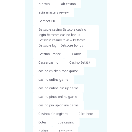
ala win
alf casino
avia masters review
Bdmbet FR
Betscore casino Betscore casino
login Betscore casino bonus
Betscore casino review Betscore
Betscore login Betscore bonus
Betzino France
Canoe
Casea casino
Casino Bet365
casino chicken road game
casino online game
casino online pin up game
casino pinco online game
casino pin up online game
Casinos sin registro
Click here
Cotes
duelcasino
Elabet
fatpirate