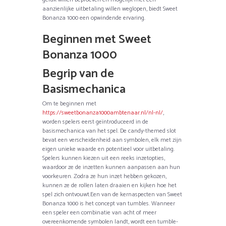
aanzienlijke uitbetaling willen weglopen, biedt Sweet
Bonanza 1000 een opwindende ervaring.
Beginnen met Sweet
Bonanza 1000
Begrip van de
Basismechanica
Om te beginnen met
https://sweetbonanza1000ambtenaar.nl/nl-nl/
,
worden spelers eerst geïntroduceerd in de
basismechanica van het spel. De candy-themed slot
bevat een verscheidenheid aan symbolen, elk met zijn
eigen unieke waarde en potentieel voor uitbetaling.
Spelers kunnen kiezen uit een reeks inzetopties,
waardoor ze de inzetten kunnen aanpassen aan hun
voorkeuren. Zodra ze hun inzet hebben gekozen,
kunnen ze de rollen laten draaien en kijken hoe het
spel zich ontvouwt.Een van de kernaspecten van Sweet
Bonanza 1000 is het concept van tumbles. Wanneer
een speler een combinatie van acht of meer
overeenkomende symbolen landt, wordt een tumble-