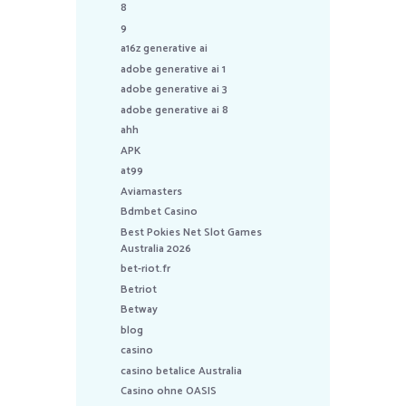
8
9
a16z generative ai
adobe generative ai 1
adobe generative ai 3
adobe generative ai 8
ahh
APK
at99
Aviamasters
Bdmbet Casino
Best Pokies Net Slot Games
Australia 2026
bet-riot.fr
Betriot
Betway
blog
casino
casino betalice Australia
Casino ohne OASIS