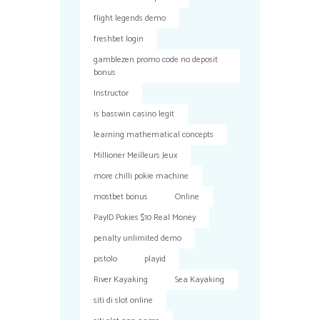
flight legends demo
freshbet login
gamblezen promo code no deposit
bonus
Instructor
is basswin casino legit
learning mathematical concepts
Millioner Meilleurs Jeux
more chilli pokie machine
mostbet bonus
Online
PayID Pokies $10 Real Money
penalty unlimited demo
pistolo
playid
River Kayaking
Sea Kayaking
siti di slot online