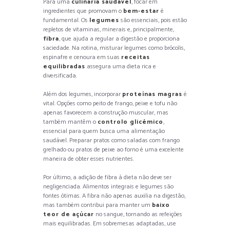
Para uma
culinária saudável
, focar em
ingredientes que promovam o
bem-estar
é
fundamental. Os
legumes
são essenciais, pois estão
repletos de vitaminas, minerais e, principalmente,
fibra
, que ajuda a regular a digestão e proporciona
saciedade. Na rotina, misturar legumes como brócolis,
espinafre e cenoura em suas
receitas
equilibradas
assegura uma dieta rica e
diversificada.
Além dos legumes, incorporar
proteínas magras
é
vital. Opções como peito de frango, peixe e tofu não
apenas favorecem a construção muscular, mas
também mantêm o
controlo glicémico
,
essencial para quem busca uma alimentação
saudável. Preparar pratos como saladas com frango
grelhado ou pratos de peixe ao forno é uma excelente
maneira de obter esses nutrientes.
Por último, a adição de fibra à dieta não deve ser
negligenciada. Alimentos integrais e legumes são
fontes ótimas. A fibra não apenas auxilia na digestão,
mas também contribui para manter um
baixo
teor de açúcar
no sangue, tornando as refeições
mais equilibradas. Em sobremesas adaptadas, use