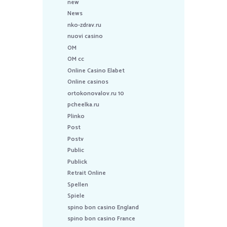
new
News
nko-zdrav.ru
nuovi casino
OM
OM cc
Online Casino Elabet
Online casinos
ortokonovalov.ru 10
pcheelka.ru
Plinko
Post
Postv
Public
Publick
Retrait Online
Spellen
Spiele
spino bon casino England
spino bon casino France