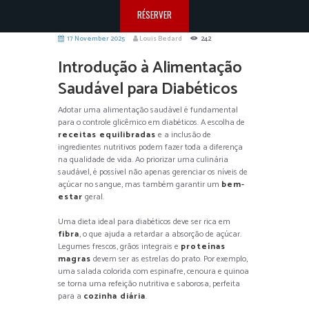
RÉSERVER
17 November 2025
Louis Bedard
242
Introdução à Alimentação
Saudável para Diabéticos
Adotar uma alimentação saudável é fundamental
para o controle glicêmico em diabéticos. A escolha de
receitas equilibradas
e a inclusão de
ingredientes nutritivos podem fazer toda a diferença
na qualidade de vida. Ao priorizar uma culinária
saudável, é possível não apenas gerenciar os níveis de
açúcar no sangue, mas também garantir um
bem-
estar
geral.
Uma dieta ideal para diabéticos deve ser rica em
fibra
, o que ajuda a retardar a absorção de açúcar.
Legumes frescos, grãos integrais e
proteínas
magras
devem ser as estrelas do prato. Por exemplo,
uma salada colorida com espinafre, cenoura e quinoa
se torna uma refeição nutritiva e saborosa, perfeita
para a
cozinha diária
.