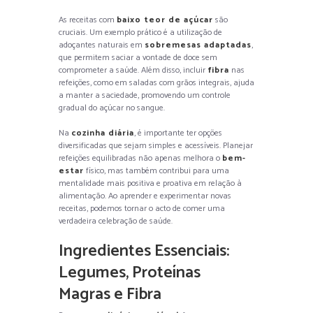
As receitas com
baixo teor de açúcar
são
cruciais. Um exemplo prático é a utilização de
adoçantes naturais em
sobremesas adaptadas
,
que permitem saciar a vontade de doce sem
comprometer a saúde. Além disso, incluir
fibra
nas
refeições, como em saladas com grãos integrais, ajuda
a manter a saciedade, promovendo um controle
gradual do açúcar no sangue.
Na
cozinha diária
, é importante ter opções
diversificadas que sejam simples e acessíveis. Planejar
refeições equilibradas não apenas melhora o
bem-
estar
físico, mas também contribui para uma
mentalidade mais positiva e proativa em relação à
alimentação. Ao aprender e experimentar novas
receitas, podemos tornar o acto de comer uma
verdadeira celebração de saúde.
Ingredientes Essenciais:
Legumes, Proteínas
Magras e Fibra