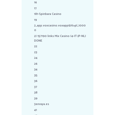
16
17
181-Spinbara Casino
19
2_app.voxcasino.voxapp&hl=pl_1000
0
2) 157190 links Mix Casino (4-IT-JP-NL)
DONE
22
23
24
26
34
35
36
37
38
39
3enraya.es
41