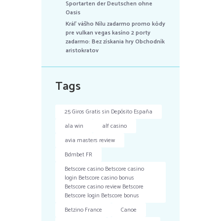
Sportarten der Deutschen ohne
Oasis
Kráľ vášho Nílu zadarmo promo kódy
pre vulkan vegas kasíno 2 porty
zadarmo: Bez získania hry Obchodník
aristokratov
Tags
25 Giros Gratis sin Depósito España
ala win
alf casino
avia masters review
Bdmbet FR
Betscore casino Betscore casino
login Betscore casino bonus
Betscore casino review Betscore
Betscore login Betscore bonus
Betzino France
Canoe