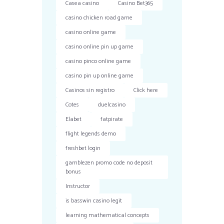
Casea casino
Casino Bet365
casino chicken road game
casino online game
casino online pin up game
casino pinco online game
casino pin up online game
Casinos sin registro
Click here
Cotes
duelcasino
Elabet
fatpirate
flight legends demo
freshbet login
gamblezen promo code no deposit
bonus
Instructor
is basswin casino legit
learning mathematical concepts