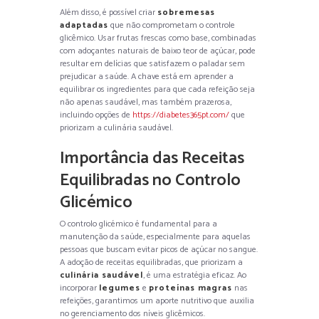
Além disso, é possível criar
sobremesas
adaptadas
que não comprometam o controle
glicêmico. Usar frutas frescas como base, combinadas
com adoçantes naturais de baixo teor de açúcar, pode
resultar em delícias que satisfazem o paladar sem
prejudicar a saúde. A chave está em aprender a
equilibrar os ingredientes para que cada refeição seja
não apenas saudável, mas também prazerosa,
incluindo opções de
https://diabetes365pt.com/
que
priorizam a culinária saudável.
Importância das Receitas
Equilibradas no Controlo
Glicémico
O controlo glicémico é fundamental para a
manutenção da saúde, especialmente para aquelas
pessoas que buscam evitar picos de açúcar no sangue.
A adoção de receitas equilibradas, que priorizam a
culinária saudável
, é uma estratégia eficaz. Ao
incorporar
legumes
e
proteínas magras
nas
refeições, garantimos um aporte nutritivo que auxilia
no gerenciamento dos níveis glicêmicos.