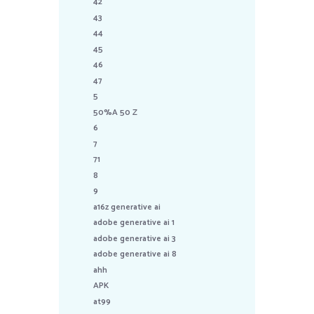
42
43
44
45
46
47
5
50%A 50 Z
6
7
71
8
9
a16z generative ai
adobe generative ai 1
adobe generative ai 3
adobe generative ai 8
ahh
APK
at99