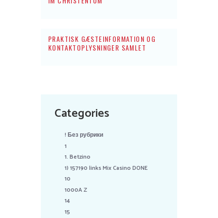
IM CHRISTENTUM
PRAKTISK GÆSTEINFORMATION OG
KONTAKTOPLYSNINGER SAMLET
Categories
! Без рубрики
1
1. Betzino
1) 157190 links Mix Casino DONE
10
1000A Z
14
15