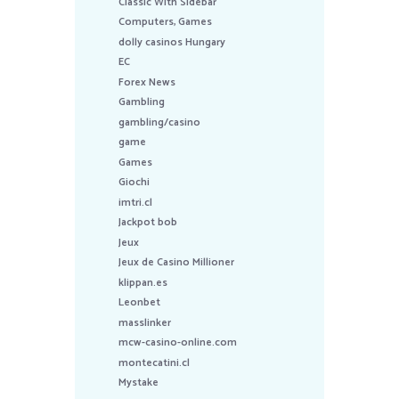
Classic With Sidebar
Computers, Games
dolly casinos Hungary
EC
Forex News
Gambling
gambling/casino
game
Games
Giochi
imtri.cl
Jackpot bob
Jeux
Jeux de Casino Millioner
klippan.es
Leonbet
masslinker
mcw-casino-online.com
montecatini.cl
Mystake