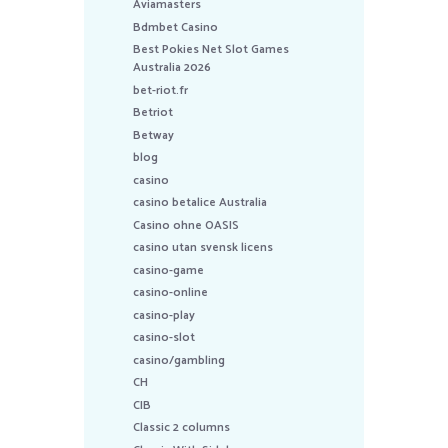
Aviamasters
Bdmbet Casino
Best Pokies Net Slot Games
Australia 2026
bet-riot.fr
Betriot
Betway
blog
casino
casino betalice Australia
Casino ohne OASIS
casino utan svensk licens
casino-game
casino-online
casino-play
casino-slot
casino/gambling
CH
CIB
Classic 2 columns