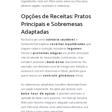
ingredientes ricos em fibra como aveia ou chia para
oferecer opções saudáveis e saborosas.
Opções de Receitas: Pratos
Principais e Sobremesas
Adaptadas
Na busca por uma
culinária saudável
, é
fundamental explorar
receitas equilibradas
que
tragam sabor e nutrição. Incorporar
legumes
frescos e
proteínas magras
em pratos principais
não só atende às necessidades nutricionais, mas
também promove o
bem-estar
diariamente. Por
exemplo, um delicioso curry de frango com brócolis e
cenoura é rico em vitaminas e fibras, perfeito para
quem busca um
controlo glicémico
eficaz.
As sobremesas adaptadas também desempenham
um papel importante. Ao optar por receitas com
baixo teor de açúcar
, é possível satisfazer a
vontade de doces sem excessos. Um bolo de banana
feito com farinha integral e adoçado naturalmente
com tâmaras oferece uma alternativa deliciosa, rica
em fibras e com sabor irresistível.