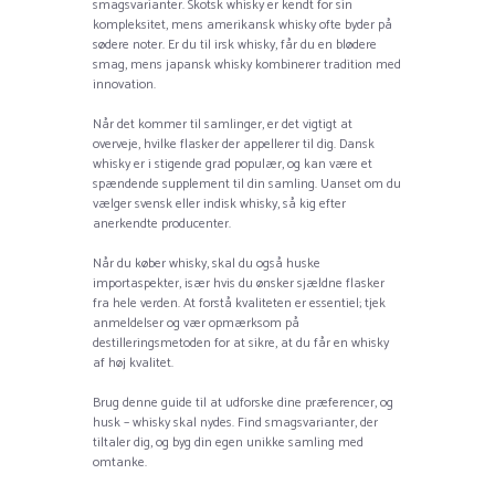
smagsvarianter. Skotsk whisky er kendt for sin
kompleksitet, mens amerikansk whisky ofte byder på
sødere noter. Er du til irsk whisky, får du en blødere
smag, mens japansk whisky kombinerer tradition med
innovation.
Når det kommer til samlinger, er det vigtigt at
overveje, hvilke flasker der appellerer til dig. Dansk
whisky er i stigende grad populær, og kan være et
spændende supplement til din samling. Uanset om du
vælger svensk eller indisk whisky, så kig efter
anerkendte producenter.
Når du køber whisky, skal du også huske
importaspekter, især hvis du ønsker sjældne flasker
fra hele verden. At forstå kvaliteten er essentiel; tjek
anmeldelser og vær opmærksom på
destilleringsmetoden for at sikre, at du får en whisky
af høj kvalitet.
Brug denne guide til at udforske dine præferencer, og
husk – whisky skal nydes. Find smagsvarianter, der
tiltaler dig, og byg din egen unikke samling med
omtanke.