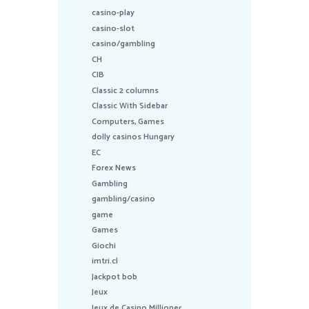
casino-play
casino-slot
casino/gambling
CH
CIB
Classic 2 columns
Classic With Sidebar
Computers, Games
dolly casinos Hungary
EC
Forex News
Gambling
gambling/casino
game
Games
Giochi
imtri.cl
Jackpot bob
Jeux
Jeux de Casino Millioner