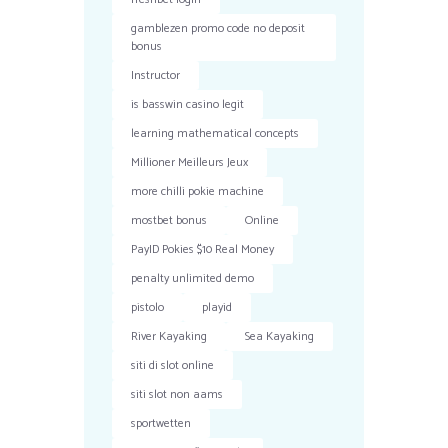
gamblezen promo code no deposit
bonus
Instructor
is basswin casino legit
learning mathematical concepts
Millioner Meilleurs Jeux
more chilli pokie machine
mostbet bonus
Online
PayID Pokies $10 Real Money
penalty unlimited demo
pistolo
playid
River Kayaking
Sea Kayaking
siti di slot online
siti slot non aams
sportwetten