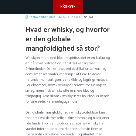
RÉSERVER
15 November 2025
Louis Bedard
224
Hvad er whisky, og hvorfor
er den globale
mangfoldighed så stor?
Whisky er mere end blot en spiritus; det er en kultur og
en håndværkstradition, der strækker sig over
århundreder. Den er lavet ved destillation af korn, og
dens smagsvarianter afhænger af flere faktorer,
herunder kornsort, gær, vandkilde og lagringsmetode.
For eksempel, skotsk whisky er berømt for sin røgede
smag, mens irsk whisky ofte er mere blød og
frugtagtig. Amerikansk whisky, især bourbon, er kendt
for sine søde, karamelagtige noter.
Den globale mangfoldighed i whiskyproduktion kan
forklares ved de forskellige klimaforhold og traditioner
i de lande, hvor den produceres. Japansk whisky har
vundet international anerkendelse for sin finesse,
mens indisk whisky er voksende i popularitet med