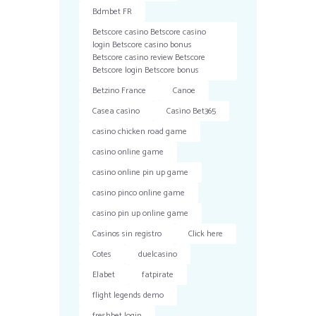
Bdmbet FR
Betscore casino Betscore casino
login Betscore casino bonus
Betscore casino review Betscore
Betscore login Betscore bonus
Betzino France
Canoe
Casea casino
Casino Bet365
casino chicken road game
casino online game
casino online pin up game
casino pinco online game
casino pin up online game
Casinos sin registro
Click here
Cotes
duelcasino
Elabet
fatpirate
flight legends demo
freshbet login