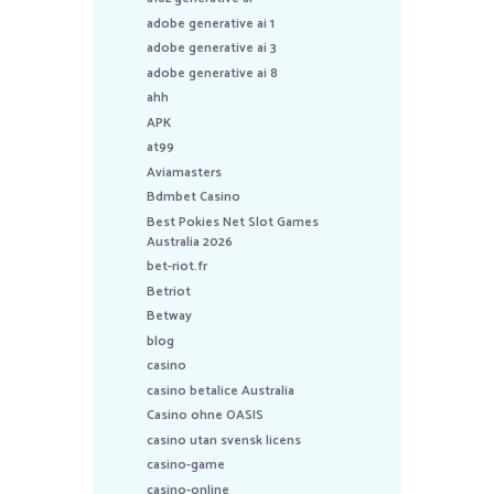
adobe generative ai 1
adobe generative ai 3
adobe generative ai 8
ahh
APK
at99
Aviamasters
Bdmbet Casino
Best Pokies Net Slot Games
Australia 2026
bet-riot.fr
Betriot
Betway
blog
casino
casino betalice Australia
Casino ohne OASIS
casino utan svensk licens
casino-game
casino-online