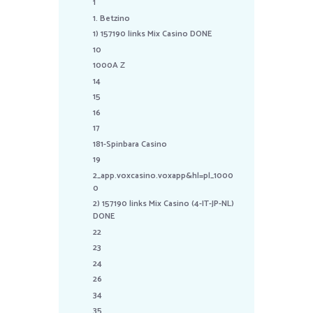
1
1. Betzino
1) 157190 links Mix Casino DONE
10
1000A Z
14
15
16
17
181-Spinbara Casino
19
2_app.voxcasino.voxapp&hl=pl_1000
0
2) 157190 links Mix Casino (4-IT-JP-NL)
DONE
22
23
24
26
34
35