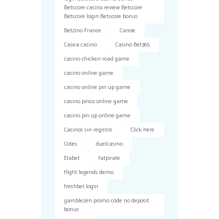
Betscore casino review Betscore
Betscore login Betscore bonus
Betzino France
Canoe
Casea casino
Casino Bet365
casino chicken road game
casino online game
casino online pin up game
casino pinco online game
casino pin up online game
Casinos sin registro
Click here
Cotes
duelcasino
Elabet
fatpirate
flight legends demo
freshbet login
gamblezen promo code no deposit
bonus