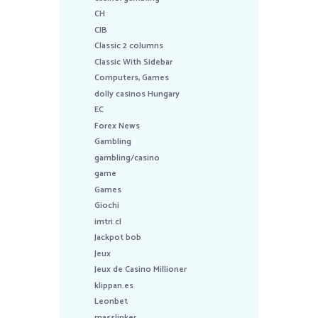
CH
CIB
Classic 2 columns
Classic With Sidebar
Computers, Games
dolly casinos Hungary
EC
Forex News
Gambling
gambling/casino
game
Games
Giochi
imtri.cl
Jackpot bob
Jeux
Jeux de Casino Millioner
klippan.es
Leonbet
masslinker