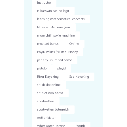
Instructor
is basswin casino legit
learning mathematical concepts
Millioner Meilleurs Jeux
more chilli pokie machine
mostbet bonus
Online
PayID Pokies $10 Real Money
penalty unlimited demo
pistolo
playid
River Kayaking
Sea Kayaking
siti di slot online
siti slot non aams
sportwetten
sportwetten österreich
wettanbieter
Whitewater Rafting
Youth