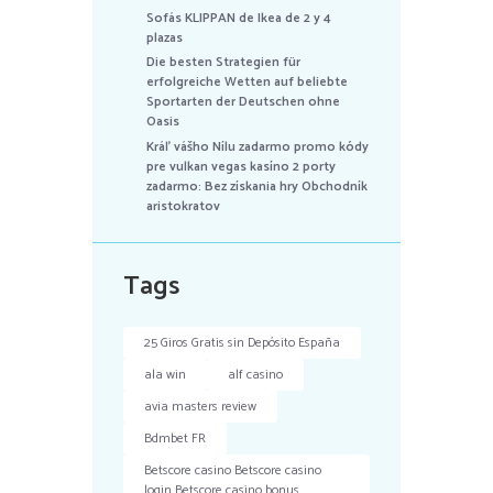
Sofás KLIPPAN de Ikea de 2 y 4
plazas
Die besten Strategien für
erfolgreiche Wetten auf beliebte
Sportarten der Deutschen ohne
Oasis
Kráľ vášho Nílu zadarmo promo kódy
pre vulkan vegas kasíno 2 porty
zadarmo: Bez získania hry Obchodník
aristokratov
Tags
25 Giros Gratis sin Depósito España
ala win
alf casino
avia masters review
Bdmbet FR
Betscore casino Betscore casino
login Betscore casino bonus