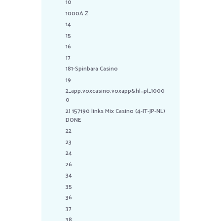
10
1000A Z
14
15
16
17
181-Spinbara Casino
19
2_app.voxcasino.voxapp&hl=pl_1000
0
2) 157190 links Mix Casino (4-IT-JP-NL)
DONE
22
23
24
26
34
35
36
37
38