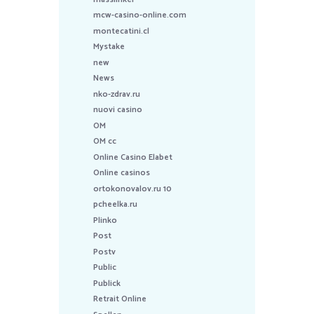
mcw-casino-online.com
montecatini.cl
Mystake
new
News
nko-zdrav.ru
nuovi casino
OM
OM cc
Online Casino Elabet
Online casinos
ortokonovalov.ru 10
pcheelka.ru
Plinko
Post
Postv
Public
Publick
Retrait Online