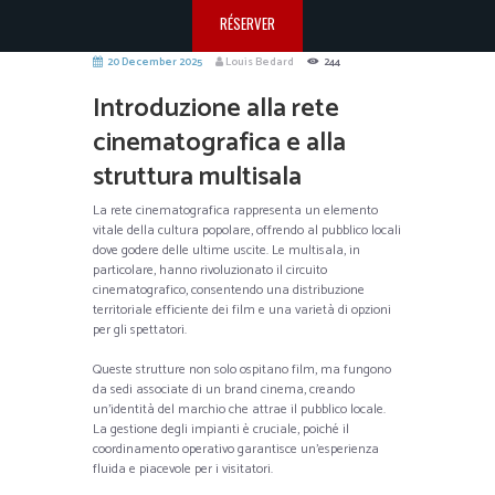
RÉSERVER
20 December 2025
Louis Bedard
244
Introduzione alla rete
cinematografica e alla
struttura multisala
La rete cinematografica rappresenta un elemento
vitale della cultura popolare, offrendo al pubblico locali
dove godere delle ultime uscite. Le multisala, in
particolare, hanno rivoluzionato il circuito
cinematografico, consentendo una distribuzione
territoriale efficiente dei film e una varietà di opzioni
per gli spettatori.
Queste strutture non solo ospitano film, ma fungono
da sedi associate di un brand cinema, creando
un’identità del marchio che attrae il pubblico locale.
La gestione degli impianti è cruciale, poiché il
coordinamento operativo garantisce un’esperienza
fluida e piacevole per i visitatori.