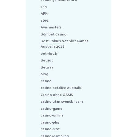
ahh
APK
at99
Aviamasters
Bdmbet Casino
Best Pokies Net Slot Games
Australia 2026
bet-riot.fr
Betriot
Betway
blog
casino
casino betalice Australia
Casino ohne OASIS
casino utan svensk licens
casino-game
casino-online
casino-play
casino-slot
casino/gambling