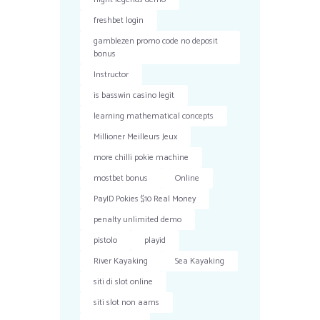
freshbet login
gamblezen promo code no deposit
bonus
Instructor
is basswin casino legit
learning mathematical concepts
Millioner Meilleurs Jeux
more chilli pokie machine
mostbet bonus
Online
PayID Pokies $10 Real Money
penalty unlimited demo
pistolo
playid
River Kayaking
Sea Kayaking
siti di slot online
siti slot non aams