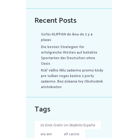
Recent Posts
Sofás KLIPPAN de Ikea de 2 y 4
plazas
Die besten Strategien für
erfolgreiche Wetten auf beliebte
Sportarten der Deutschen ohne
Oasis
Kráľ vášho Nílu zadarmo promo kódy
pre vulkan vegas kasíno 2 porty
zadarmo: Bez získania hry Obchodník
aristokratov
Tags
25 Giros Gratis sin Depósito España
ala win
alf casino