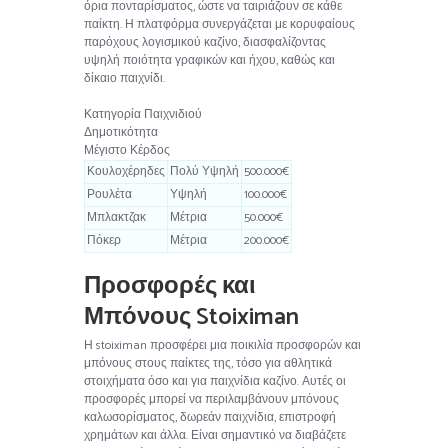
όρια πονταρίσματος, ώστε να ταιριάζουν σε κάθε
παίκτη. Η πλατφόρμα συνεργάζεται με κορυφαίους
παρόχους λογισμικού καζίνο, διασφαλίζοντας
υψηλή ποιότητα γραφικών και ήχου, καθώς και
δίκαιο παιχνίδι.
Κατηγορία Παιχνιδιού
Δημοτικότητα
Μέγιστο Κέρδος
Κουλοχέρηδες
Πολύ Υψηλή
500.000€
Ρουλέτα
Υψηλή
100.000€
Μπλακτζακ
Μέτρια
50.000€
Πόκερ
Μέτρια
200.000€
Προσφορές και
Μπόνους Stoiximan
Η stoiximan προσφέρει μια ποικιλία προσφορών και
μπόνους στους παίκτες της, τόσο για αθλητικά
στοιχήματα όσο και για παιχνίδια καζίνο. Αυτές οι
προσφορές μπορεί να περιλαμβάνουν μπόνους
καλωσορίσματος, δωρεάν παιχνίδια, επιστροφή
χρημάτων και άλλα. Είναι σημαντικό να διαβάζετε