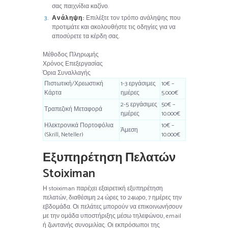
σας παιχνίδια καζίνο.
Ανάληψη:
Επιλέξτε τον τρόπο ανάληψης που
προτιμάτε και ακολουθήστε τις οδηγίες για να
αποσύρετε τα κέρδη σας.
Μέθοδος Πληρωμής
Χρόνος Επεξεργασίας
Όρια Συναλλαγής
Πιστωτική/Χρεωστική
1-3 εργάσιμες
10€ –
Κάρτα
ημέρες
5.000€
2-5 εργάσιμες
50€ –
Τραπεζική Μεταφορά
ημέρες
10.000€
Ηλεκτρονικά Πορτοφόλια
10€ –
Άμεση
(Skrill, Neteller)
10.000€
Εξυπηρέτηση Πελατών
Stoiximan
Η stoiximan παρέχει εξαιρετική εξυπηρέτηση
πελατών, διαθέσιμη 24 ώρες το 24ωρο, 7 ημέρες την
εβδομάδα. Οι πελάτες μπορούν να επικοινωνήσουν
με την ομάδα υποστήριξης μέσω τηλεφώνου, email
ή ζωντανής συνομιλίας. Οι εκπρόσωποι της