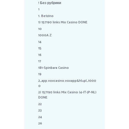
! Без рубрики
1
1. Betzino
1) 157190 links Mix Casino DONE
10
1000A Z
14
15
16
17
181-Spinbara Casino
19
2_app.voxcasino.voxapp&hl=pl_1000
0
2) 157190 links Mix Casino (4-IT-JP-NL)
DONE
22
23
24
26