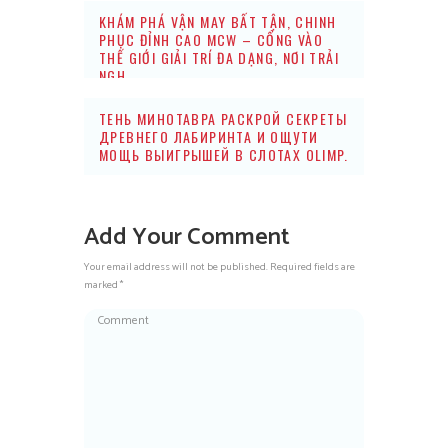
KHÁM PHÁ VẬN MAY BẤT TẬN, CHINH
PHỤC ĐỈNH CAO MCW – CỔNG VÀO
THẾ GIỚI GIẢI TRÍ ĐA DẠNG, NƠI TRẢI
NGH
ТЕНЬ МИНОТАВРА РАСКРОЙ СЕКРЕТЫ
ДРЕВНЕГО ЛАБИРИНТА И ОЩУТИ
МОЩЬ ВЫИГРЫШЕЙ В СЛОТАХ OLIMP.
Add Your Comment
Your email address will not be published. Required fields are
marked *