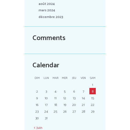
août 2024
mars 2024
décembre 2023
Comments
Calendar
DIM
LUN
MAR
MER
JEU
VEN
SAM
1
2
3
4
5
6
7
8
9
10
11
12
13
14
15
16
17
18
19
20
21
22
23
24
25
26
27
28
29
30
31
Juin