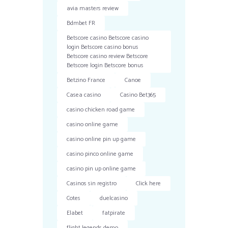
avia masters review
Bdmbet FR
Betscore casino Betscore casino
login Betscore casino bonus
Betscore casino review Betscore
Betscore login Betscore bonus
Betzino France
Canoe
Casea casino
Casino Bet365
casino chicken road game
casino online game
casino online pin up game
casino pinco online game
casino pin up online game
Casinos sin registro
Click here
Cotes
duelcasino
Elabet
fatpirate
flight legends demo