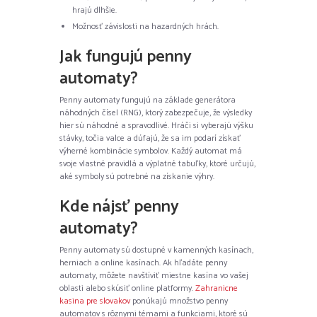
hrajú dlhšie.
Možnosť závislosti na hazardných hrách.
Jak fungujú penny
automaty?
Penny automaty fungujú na základe generátora
náhodných čísel (RNG), ktorý zabezpečuje, že výsledky
hier sú náhodné a spravodlivé. Hráči si vyberajú výšku
stávky, točia valce a dúfajú, že sa im podarí získať
výherné kombinácie symbolov. Každý automat má
svoje vlastné pravidlá a výplatné tabuľky, ktoré určujú,
aké symboly sú potrebné na získanie výhry.
Kde nájsť penny
automaty?
Penny automaty sú dostupné v kamenných kasínach,
herniach a online kasínach. Ak hľadáte penny
automaty, môžete navštíviť miestne kasína vo vašej
oblasti alebo skúsiť online platformy.
Zahranicne
kasina pre slovakov
ponúkajú množstvo penny
automatov s rôznymi témami a funkciami, ktoré sú