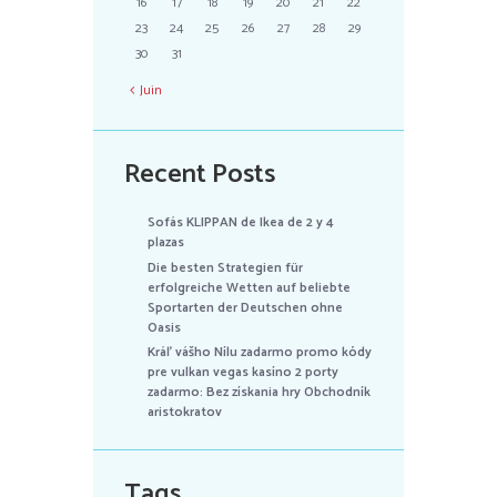
16
17
18
19
20
21
22
23
24
25
26
27
28
29
30
31
Juin
Recent Posts
Sofás KLIPPAN de Ikea de 2 y 4
plazas
Die besten Strategien für
erfolgreiche Wetten auf beliebte
Sportarten der Deutschen ohne
Oasis
Kráľ vášho Nílu zadarmo promo kódy
pre vulkan vegas kasíno 2 porty
zadarmo: Bez získania hry Obchodník
aristokratov
Tags