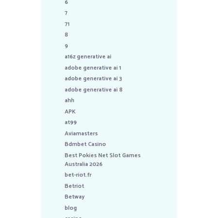
6
7
71
8
9
a16z generative ai
adobe generative ai 1
adobe generative ai 3
adobe generative ai 8
ahh
APK
at99
Aviamasters
Bdmbet Casino
Best Pokies Net Slot Games
Australia 2026
bet-riot.fr
Betriot
Betway
blog