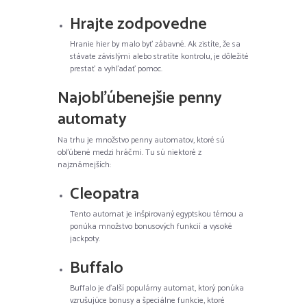
Hrajte zodpovedne
Hranie hier by malo byť zábavné. Ak zistíte, že sa
stávate závislými alebo stratíte kontrolu, je dôležité
prestať a vyhľadať pomoc.
Najobľúbenejšie penny
automaty
Na trhu je množstvo penny automatov, ktoré sú
obľúbené medzi hráčmi. Tu sú niektoré z
najznámejších:
Cleopatra
Tento automat je inšpirovaný egyptskou témou a
ponúka množstvo bonusových funkcií a vysoké
jackpoty.
Buffalo
Buffalo je ďalší populárny automat, ktorý ponúka
vzrušujúce bonusy a špeciálne funkcie, ktoré