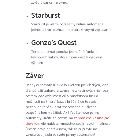
zvyšujú šance na výhru.
Starburst
Starburst je veľmi populárny online automat s
jednoduchým rozhraním a atraktívnymi výplatami.
Gonzo’s Quest
Tento automat ponúka jedinečnú funkciu
lavínových valcov, ktorá môže viesť k vysokým
výhram.
Záver
Penny automaty sú skvelou voľbou pre všetkých, ktorí
si chcú užiť zábavu a vzrušenie z kasínových hier bez
potreby vysokých investícií. S množstvom hier a
možností na trhu si každý hráč nájde to svoje.
Nezabudnite však hrať zodpovedne a užívať si
bezpečný herný zážitok. Ak hľadáte nové penny
automaty, určite sa pozrite na
zahranicne kasina pre
slovakov
, kde nájdete množstvo zaujímavých možností.
Šťastie praje pripraveným, tak sa pripravte na
vzrušujúcu jazdu vo svete penny automatov!