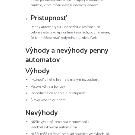
funkcie, ktoré môžu viesť k vysokým výhram.
Prístupnosť
Penny automaty sú k dispozícii v kasínach po
celom svete, ako aj v online kasínach, čo znamená,
že ich môžete hrať kedykoľvek a kdekoľvek.
Výhody a nevýhody penny
automatov
Výhody
Možnosť dlhého hrania s malým rozpočtom.
Vysoké výhry a bonusy.
Jednoduché ovládanie a prístupnosť.
Široký výber hier a tém.
Nevýhody
Nižšie výplatné percentá v porovnaní s
vysokostávkovými automatmi.
Hráči môžu strácať prehľad o svojich výdavkoch, ak