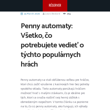
RÉSERVER
25 March 2026
Louis Bedard
264
Penny automaty:
Všetko, čo
potrebujete vedieť o
týchto populárnych
hrách
Penny automaty sa stali obľúbenou voľbou pre hráčov,
ktorí chcú zažiť vzrušenie z kasínových hier bez potreby
vysokého vkladu. Tieto automaty ponúkajú hráčom
možnosť hrať s malými stávkami, čo je ideálne pre
tých, ktorí sa snažia rozšíriť svoj herný zážitok s
obmedzeným rozpočtom. V tomto článku sa pozrieme
na to, čo sú penny automaty, ako fungujú, ich výhody