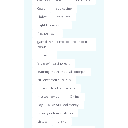
Casinos sin registro
Click here
Cotes
duelcasino
Elabet
fatpirate
flight legends demo
freshbet login
gamblezen promo code no deposit
bonus
Instructor
is basswin casino legit
learning mathematical concepts
Millioner Meilleurs Jeux
more chilli pokie machine
mostbet bonus
Online
PayID Pokies $10 Real Money
penalty unlimited demo
pistolo
playid