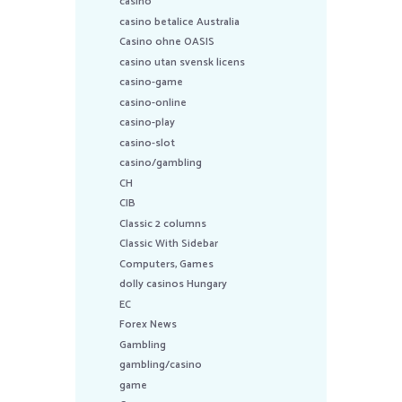
casino
casino betalice Australia
Casino ohne OASIS
casino utan svensk licens
casino-game
casino-online
casino-play
casino-slot
casino/gambling
CH
CIB
Classic 2 columns
Classic With Sidebar
Computers, Games
dolly casinos Hungary
EC
Forex News
Gambling
gambling/casino
game