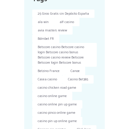
25 Giros Gratis sin Depósito España
ala win
alf casino
avia masters review
Bdmbet FR
Betscore casino Betscore casino
login Betscore casino bonus
Betscore casino review Betscore
Betscore login Betscore bonus
Betzino France
Canoe
Casea casino
Casino Bet365
casino chicken road game
casino online game
casino online pin up game
casino pinco online game
casino pin up online game