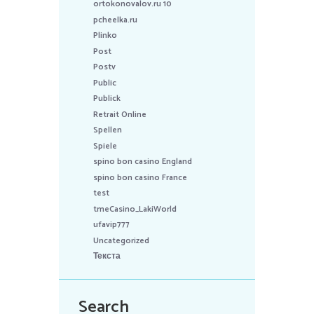
ortokonovalov.ru 10
pcheelka.ru
Plinko
Post
Postv
Public
Publick
Retrait Online
Spellen
Spiele
spino bon casino England
spino bon casino France
test
tmeCasino_LakiWorld
ufavip777
Uncategorized
Текста
Search