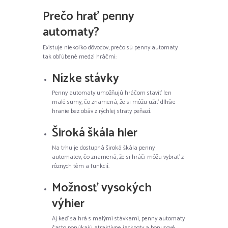
Prečo hrať penny
automaty?
Existuje niekoľko dôvodov, prečo sú penny automaty
tak obľúbené medzi hráčmi:
Nízke stávky
Penny automaty umožňujú hráčom staviť len
malé sumy, čo znamená, že si môžu užiť dlhšie
hranie bez obáv z rýchlej straty peňazí.
Široká škála hier
Na trhu je dostupná široká škála penny
automatov, čo znamená, že si hráči môžu vybrať z
rôznych tém a funkcií.
Možnosť vysokých
výhier
Aj keď sa hrá s malými stávkami, penny automaty
často ponúkajú atraktívne jackpoty a bonusové