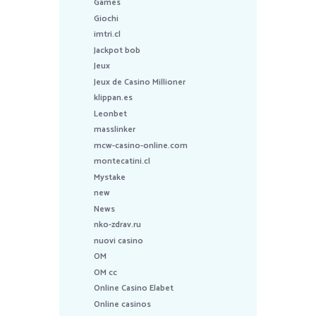
Games
Giochi
imtri.cl
Jackpot bob
Jeux
Jeux de Casino Millioner
klippan.es
Leonbet
masslinker
mcw-casino-online.com
montecatini.cl
Mystake
new
News
nko-zdrav.ru
nuovi casino
OM
OM cc
Online Casino Elabet
Online casinos