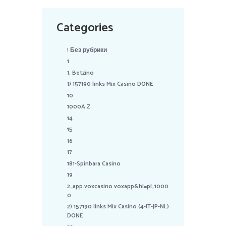
Categories
! Без рубрики
1
1. Betzino
1) 157190 links Mix Casino DONE
10
1000A Z
14
15
16
17
181-Spinbara Casino
19
2_app.voxcasino.voxapp&hl=pl_1000
0
2) 157190 links Mix Casino (4-IT-JP-NL)
DONE