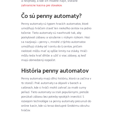
a nevýhody, a kde ich môžete nájsť, vrátane
zahranicne kasina pre slovakov
.
Čo sú penny automaty?
Penny automaty sú typom hracích automatov, ktoré
umožňujú hráčom staviť len niekoľko centov na jedno
točenie. Tieto automaty sú navrhnuté tak, aby
poskytovali zábavu a vzrušenie s nízkym rizikom. Hoci
sa nazývajú « penny », mnohé z týchto automatov
umožňujú stávky od 1 centu do 5 centov, pričom
niektoré môžu mať aj vyššie limity na stávky. Hráči
môžu teda hrať dlhšie a užiť si viac zábavy, aj keď
majú obmedzený rozpočet.
História penny automatov
Penny automaty majú dlhú históriu, ktorá sa začína v
19. storočí. Prvé automaty sa objavili v baroch a
salónoch, kde si hráči mohli zahrať za malé sumy
peňazí. Tieto automaty sa stali populárnymi, pretože
ponúkali zábavu bez potreby vysokých investícií. S
rozvojom technológie sa penny automaty presunuli do
online kasín, kde sú teraz dostupné širokému okruhu
hráčov.