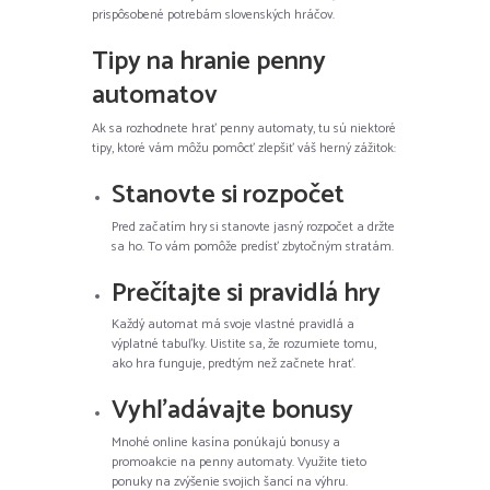
prispôsobené potrebám slovenských hráčov.
Tipy na hranie penny
automatov
Ak sa rozhodnete hrať penny automaty, tu sú niektoré
tipy, ktoré vám môžu pomôcť zlepšiť váš herný zážitok:
Stanovte si rozpočet
Pred začatím hry si stanovte jasný rozpočet a držte
sa ho. To vám pomôže predísť zbytočným stratám.
Prečítajte si pravidlá hry
Každý automat má svoje vlastné pravidlá a
výplatné tabuľky. Uistite sa, že rozumiete tomu,
ako hra funguje, predtým než začnete hrať.
Vyhľadávajte bonusy
Mnohé online kasína ponúkajú bonusy a
promoakcie na penny automaty. Využite tieto
ponuky na zvýšenie svojich šancí na výhru.