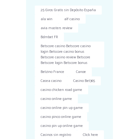
25 Giros Gratis sin Depósito España
ala win
alf casino
avia masters review
Bdmbet FR
Betscore casino Betscore casino
login Betscore casino bonus
Betscore casino review Betscore
Betscore login Betscore bonus
Betzino France
Canoe
Casea casino
Casino Bet365
casino chicken road game
casino online game
casino online pin up game
casino pinco online game
casino pin up online game
Casinos sin registro
Click here