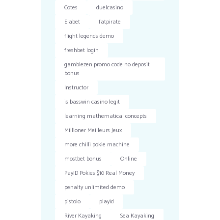
Cotes
duelcasino
Elabet
fatpirate
flight legends demo
freshbet login
gamblezen promo code no deposit
bonus
Instructor
is basswin casino legit
learning mathematical concepts
Millioner Meilleurs Jeux
more chilli pokie machine
mostbet bonus
Online
PayID Pokies $10 Real Money
penalty unlimited demo
pistolo
playid
River Kayaking
Sea Kayaking