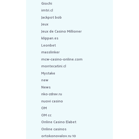
Giochi
imtri.cl
Jackpot bob
Jeux
Jeux de Casino Millioner
klippan.es
Leonbet
masslinker
mcw-casino-online.com
montecatini.cl
Mystake
new
News
nko-zdrav.ru
nuovi casino
OM
OM cc
Online Casino Elabet
Online casinos
ortokonovalov.ru 10