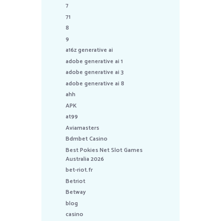
7
71
8
9
a16z generative ai
adobe generative ai 1
adobe generative ai 3
adobe generative ai 8
ahh
APK
at99
Aviamasters
Bdmbet Casino
Best Pokies Net Slot Games
Australia 2026
bet-riot.fr
Betriot
Betway
blog
casino