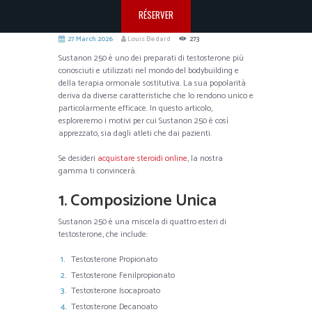
RÉSERVER
27 March 2026
Louis Bedard
273
Sustanon 250 è uno dei preparati di testosterone più
conosciuti e utilizzati nel mondo del bodybuilding e
della terapia ormonale sostitutiva. La sua popolarità
deriva da diverse caratteristiche che lo rendono unico e
particolarmente efficace. In questo articolo,
esploreremo i motivi per cui Sustanon 250 è così
apprezzato, sia dagli atleti che dai pazienti.
Se desideri
acquistare steroidi online
, la nostra
gamma ti convincerà.
1. Composizione Unica
Sustanon 250 è una miscela di quattro esteri di
testosterone, che include:
Testosterone Propionato
Testosterone Fenilpropionato
Testosterone Isocaproato
Testosterone Decanoato