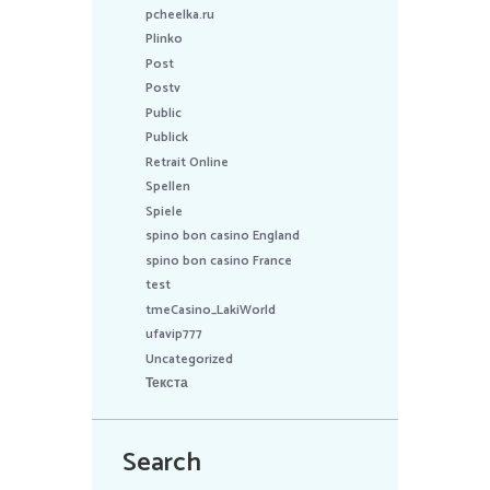
pcheelka.ru
Plinko
Post
Postv
Public
Publick
Retrait Online
Spellen
Spiele
spino bon casino England
spino bon casino France
test
tmeCasino_LakiWorld
ufavip777
Uncategorized
Текста
Search