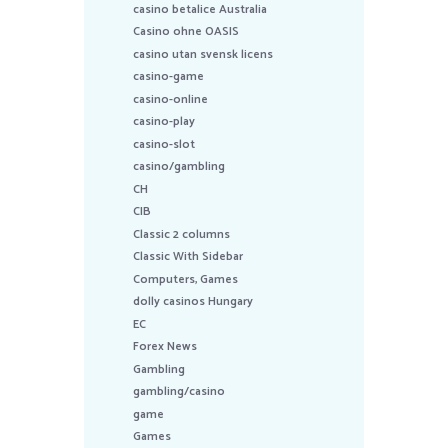
casino betalice Australia
Casino ohne OASIS
casino utan svensk licens
casino-game
casino-online
casino-play
casino-slot
casino/gambling
CH
CIB
Classic 2 columns
Classic With Sidebar
Computers, Games
dolly casinos Hungary
EC
Forex News
Gambling
gambling/casino
game
Games