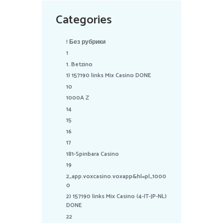
Categories
! Без рубрики
1
1. Betzino
1) 157190 links Mix Casino DONE
10
1000A Z
14
15
16
17
181-Spinbara Casino
19
2_app.voxcasino.voxapp&hl=pl_1000
0
2) 157190 links Mix Casino (4-IT-JP-NL)
DONE
22