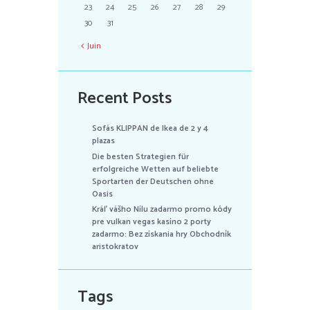
23
24
25
26
27
28
29
30
31
Juin
Recent Posts
Sofás KLIPPAN de Ikea de 2 y 4
plazas
Die besten Strategien für
erfolgreiche Wetten auf beliebte
Sportarten der Deutschen ohne
Oasis
Kráľ vášho Nílu zadarmo promo kódy
pre vulkan vegas kasíno 2 porty
zadarmo: Bez získania hry Obchodník
aristokratov
Tags