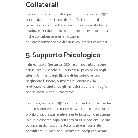
Collaterali
La combinazione di esteri presente in Sustanon 250
può aiutare a mitigare alcuni effetti collaterali
rispetto all’uso di testosterone puro. Grazie al rilascio
graduale, si riduce il picco estremo dei livelli ormonali,
il che contribuisce a una riduzione
dell’aromatizzazione e di effetti collaterali associati.
5. Supporto Psicologico
Infine, l’uso di Sustanon 250 ha dimostrato di avere
effetti positivi anche sul benessere psicologico degli
utenti. Un livello equilibrato di testosterone può
migliorare l’umore, aumentare l’energia e la
motivazione, aiutando gli individui a sentirsi meglio
con se stessi e con il loro corpo.
In sintesi, Sustanon 250 combina una formula di esteri
di testosterone che lo rende versatile, efficace e con un
profilo di sicurezza relativamente buono, il che spiega
la sua crescente popolarità tra atleti e pazienti. Se stai
considerando l’uso di testosterone, è importante
consultare un medico e informarsi adeguatamente.