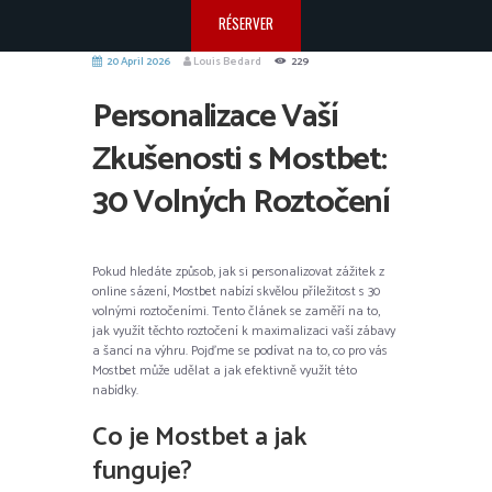
RÉSERVER
20 April 2026
Louis Bedard
229
Personalizace Vaší
Zkušenosti s Mostbet:
30 Volných Roztočení
Pokud hledáte způsob, jak si personalizovat zážitek z
online sázení, Mostbet nabízí skvělou příležitost s 30
volnými roztočeními. Tento článek se zaměří na to,
jak využít těchto roztočení k maximalizaci vaší zábavy
a šancí na výhru. Pojďme se podívat na to, co pro vás
Mostbet může udělat a jak efektivně využít této
nabídky.
Co je Mostbet a jak
funguje?