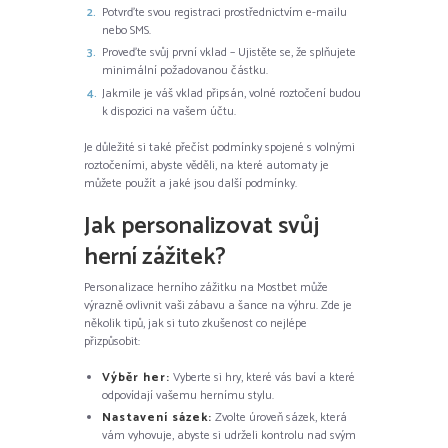
Potvrďte svou registraci prostřednictvím e-mailu
nebo SMS.
Proveďte svůj první vklad – Ujistěte se, že splňujete
minimální požadovanou částku.
Jakmile je váš vklad připsán, volné roztočení budou
k dispozici na vašem účtu.
Je důležité si také přečíst podmínky spojené s volnými
roztočeními, abyste věděli, na které automaty je
můžete použít a jaké jsou další podmínky.
Jak personalizovat svůj
herní zážitek?
Personalizace herního zážitku na Mostbet může
výrazně ovlivnit vaši zábavu a šance na výhru. Zde je
několik tipů, jak si tuto zkušenost co nejlépe
přizpůsobit:
Výběr her:
Vyberte si hry, které vás baví a které
odpovídají vašemu hernímu stylu.
Nastavení sázek:
Zvolte úroveň sázek, která
vám vyhovuje, abyste si udrželi kontrolu nad svým