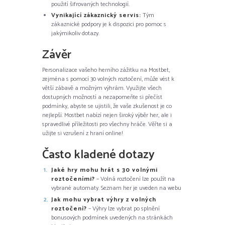
použití šifrovaných technologií.
Vynikající zákaznický servis:
Tým
zákaznické podpory je k dispozici pro pomoc s
jakýmikoliv dotazy.
Závěr
Personalizace vašeho herního zážitku na Mostbet,
zejména s pomocí 30 volných roztočení, může vést k
větší zábavě a možným výhrám. Využijte všech
dostupných možností a nezapomeňte si přečíst
podmínky, abyste se ujistili, že vaše zkušenost je co
nejlepší. Mostbet nabízí nejen široký výběr her, ale i
spravedlivé příležitosti pro všechny hráče. Věřte si a
užijte si vzrušení z hraní online!
Často kladené dotazy
Jaké hry mohu hrát s 30 volnými
roztočeními?
– Volná roztočení lze použít na
vybrané automaty. Seznam her je uveden na webu
Jak mohu vybrat výhry z volných
roztočení?
– Výhry lze vybrat po splnění
bonusových podmínek uvedených na stránkách