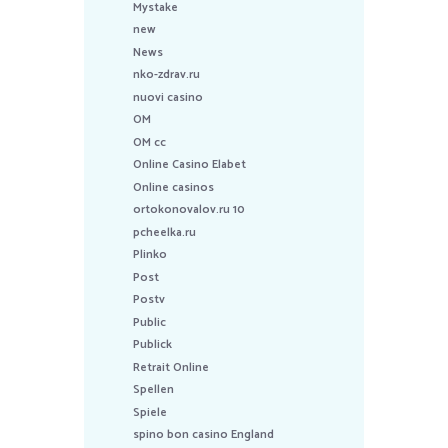
Mystake
new
News
nko-zdrav.ru
nuovi casino
OM
OM cc
Online Casino Elabet
Online casinos
ortokonovalov.ru 10
pcheelka.ru
Plinko
Post
Postv
Public
Publick
Retrait Online
Spellen
Spiele
spino bon casino England