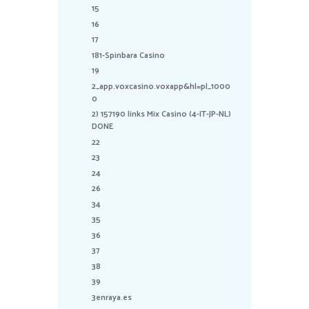
15
16
17
181-Spinbara Casino
19
2_app.voxcasino.voxapp&hl=pl_1000
0
2) 157190 links Mix Casino (4-IT-JP-NL)
DONE
22
23
24
26
34
35
36
37
38
39
3enraya.es