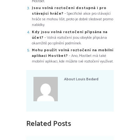
Mostbet.
Jsou volná roztočení dostupná i pro
stávající hráče?
– Specifické akce pro stávající
hráče se mohou lišit, proto je dobré sledovat promo
nabídky.
Kdy jsou volná roztočení připsána na
účet?
– Volná roztočení jsou obvykle připsána
okamžitě po splnění podmínek.
Mohu použít volná roztočení na mobilní
aplikaci Mostbet?
– Ano, Mostbet má také
mobilní aplikaci, kde můžete své roztočení využívat.
About
Louis Bedard
Related Posts