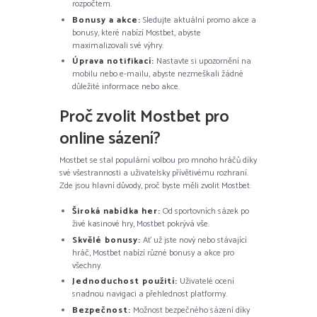
rozpočtem.
Bonusy a akce:
Sledujte aktuální promo akce a
bonusy, které nabízí Mostbet, abyste
maximalizovali své výhry.
Úprava notifikací:
Nastavte si upozornění na
mobilu nebo e-mailu, abyste nezmeškali žádné
důležité informace nebo akce.
Proč zvolit Mostbet pro
online sázení?
Mostbet se stal populární volbou pro mnoho hráčů díky
své všestrannosti a uživatelsky přívětivému rozhraní.
Zde jsou hlavní důvody, proč byste měli zvolit Mostbet:
Široká nabídka her:
Od sportovních sázek po
živé kasinové hry, Mostbet pokrývá vše.
Skvělé bonusy:
Ať už jste nový nebo stávající
hráč, Mostbet nabízí různé bonusy a akce pro
všechny.
Jednoduchost použití:
Uživatelé ocení
snadnou navigaci a přehlednost platformy.
Bezpečnost:
Možnost bezpečného sázení díky