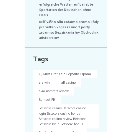
erfolgreiche Wetten auf beliebte
Sportarten der Deutschen ohne
Oasis
Kráľ vášho Nílu zadarmo promo kódy
pre vulkan vegas kasíno 2 porty
zadarmo: Bez získania hry Obchodník
aristokratov
Tags
25 Giros Gratis sin Depósito España
ala win
alf casino
avia masters review
Bdmbet FR
Betscore casino Betscore casino
login Betscore casino bonus
Betscore casino review Betscore
Betscore login Betscore bonus