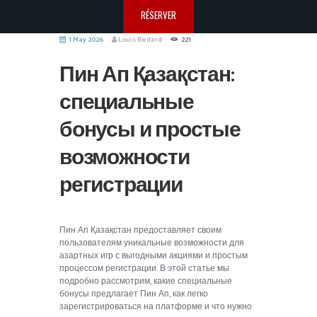
RÉSERVER
1 May 2026
Louis Bedard
221
Пин Ап Қазақстан:
специальные
бонусы и простые
возможности
регистрации
Пин Ап Қазақстан предоставляет своим
пользователям уникальные возможности для
азартных игр с выгодными акциями и простым
процессом регистрации. В этой статье мы
подробно рассмотрим, какие специальные
бонусы предлагает Пин Ап, как легко
зарегистрироваться на платформе и что нужно