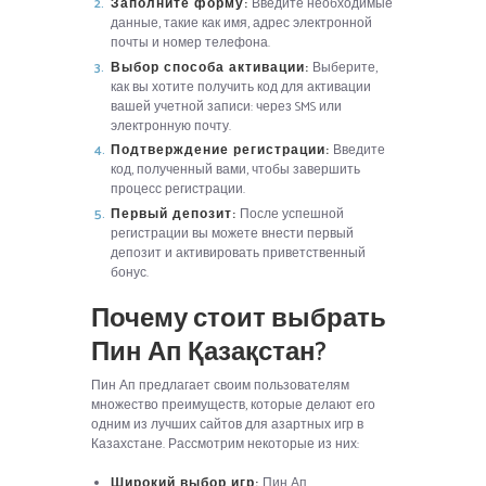
Заполните форму:
Введите необходимые
данные, такие как имя, адрес электронной
почты и номер телефона.
Выбор способа активации:
Выберите,
как вы хотите получить код для активации
вашей учетной записи: через SMS или
электронную почту.
Подтверждение регистрации:
Введите
код, полученный вами, чтобы завершить
процесс регистрации.
Первый депозит:
После успешной
регистрации вы можете внести первый
депозит и активировать приветственный
бонус.
Почему стоит выбрать
Пин Ап Қазақстан?
Пин Ап предлагает своим пользователям
множество преимуществ, которые делают его
одним из лучших сайтов для азартных игр в
Казахстане. Рассмотрим некоторые из них:
Широкий выбор игр:
Пин Ап