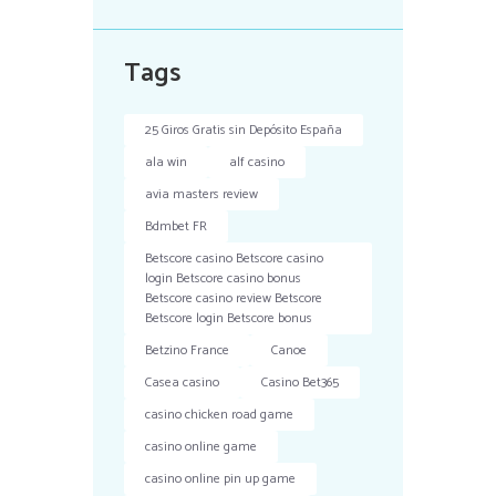
Tags
25 Giros Gratis sin Depósito España
ala win
alf casino
avia masters review
Bdmbet FR
Betscore casino Betscore casino
login Betscore casino bonus
Betscore casino review Betscore
Betscore login Betscore bonus
Betzino France
Canoe
Casea casino
Casino Bet365
casino chicken road game
casino online game
casino online pin up game