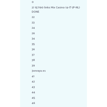
0
2) 157190 links Mix Casino (4-IT-JP-NL)
DONE
22
23
24
26
34
35
36
37
38
39
3enraya.es
41
42
43
44
45
46