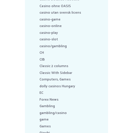
Casino ohne OASIS
casino utan svensk licens
casino-game
casino-online
casino-play
casino-slot
casino/gambling
CH
CIB
Classic 2 columns
Classic With Sidebar
Computers, Games
dolly casinos Hungary
EC
Forex News
Gambling
gambling/casino
game
Games
Giochi