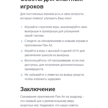
игроков
Для постоянных игроков есть и свои хитрости,
которые помогут улучшить Ваш опыт:
Изучайте стратегии игры: анализируйте свои
выигрыши и проигрыши для улучшения
своей тактики.
Следите за обновлениями и новыми играми в
приложении Пин Ап.
Играйте в игры с высокой отдачей (RTP) для
увеличения шансов на выигрыш.
Воспользуйтесь VIP-программами, если они
доступны, для получения дополнительных
преимуществ.
Не забывайте о лимитах на вывод средств,
чтобы избежать задержек.
Заключение
Скачивание приложения Пин Ап на андроид —
это первый шаг к увлекательному миру
азартных игр. Надеемся, что наши советы