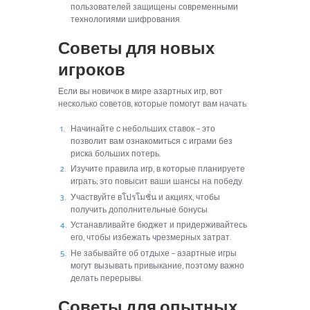
пользователей защищены современными
технологиями шифрования.
Советы для новых
игроков
Если вы новичок в мире азартных игр, вот
несколько советов, которые помогут вам начать:
Начинайте с небольших ставок – это
позволит вам ознакомиться с играми без
риска больших потерь.
Изучите правила игр, в которые планируете
играть; это повысит ваши шансы на победу.
Участвуйте вโปรโมชั่น и акциях, чтобы
получить дополнительные бонусы.
Устанавливайте бюджет и придерживайтесь
его, чтобы избежать чрезмерных затрат.
Не забывайте об отдыхе – азартные игры
могут вызывать привыкание, поэтому важно
делать перерывы.
Советы для опытных