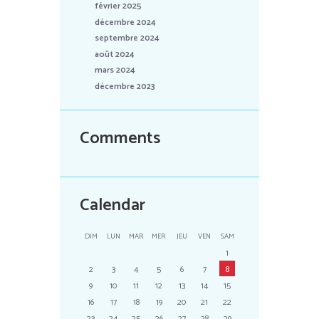
février 2025
décembre 2024
septembre 2024
août 2024
mars 2024
décembre 2023
Comments
Calendar
DIM
LUN
MAR
MER
JEU
VEN
SAM
1
2
3
4
5
6
7
8
9
10
11
12
13
14
15
16
17
18
19
20
21
22
23
24
25
26
27
28
29