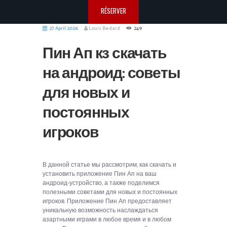
RÉSERVER
27 April 2026
Louis Bedard
249
Пин Ап кз скачать
на андроид: советы
для новых и
постоянных
игроков
В данной статье мы рассмотрим, как скачать и
установить приложение Пин Ап на ваш
андроид-устройство, а также поделимся
полезными советами для новых и постоянных
игроков. Приложение Пин Ап предоставляет
уникальную возможность наслаждаться
азартными играми в любое время и в любом