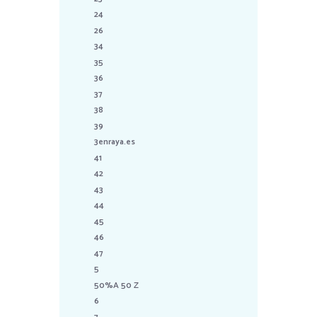
24
26
34
35
36
37
38
39
3enraya.es
41
42
43
44
45
46
47
5
50%A 50 Z
6