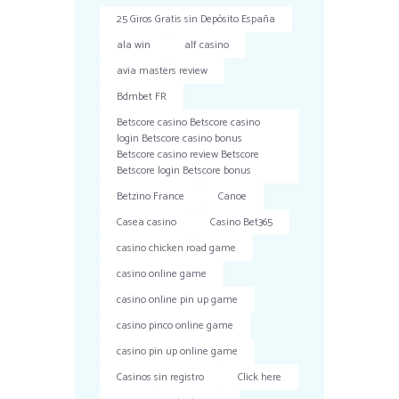
25 Giros Gratis sin Depósito España
ala win
alf casino
avia masters review
Bdmbet FR
Betscore casino Betscore casino
login Betscore casino bonus
Betscore casino review Betscore
Betscore login Betscore bonus
Betzino France
Canoe
Casea casino
Casino Bet365
casino chicken road game
casino online game
casino online pin up game
casino pinco online game
casino pin up online game
Casinos sin registro
Click here