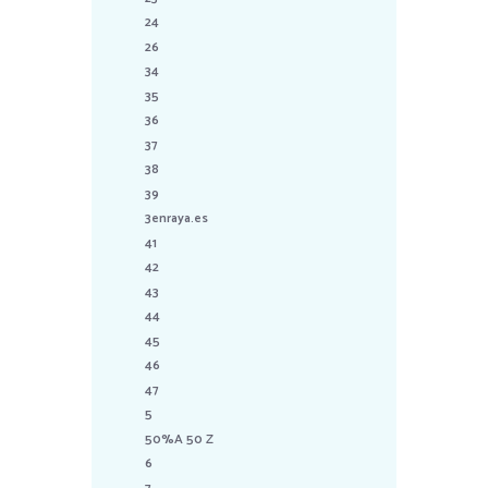
24
26
34
35
36
37
38
39
3enraya.es
41
42
43
44
45
46
47
5
50%A 50 Z
6