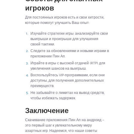
игроков
Для постоянных игроков есть и свои хитрости,
которые помогут улучшить Ваш опыт:
Изучайте стратегии игры: анализируйте свои
выигрыши и проигрыши для улучшения
своей тактики.
Следите за обновлениями и новыми играми в
приложении Пин Ап.
Играйте в игры с высокой отдачей (RTP) для
увеличения шансов на выигрыш.
Воспользуйтесь VIP-программами, если они
доступны, для получения дополнительных
преимуществ.
Не забывайте о лимитах на вывод средств,
чтобы избежать задержек.
Заключение
Скачивание приложения Пин Ап на андроид —
это первый шаг к увлекательному миру
азартных игр. Надеемся, что наши советы