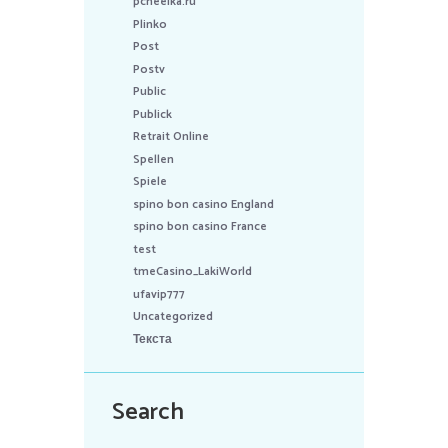
pcheelka.ru
Plinko
Post
Postv
Public
Publick
Retrait Online
Spellen
Spiele
spino bon casino England
spino bon casino France
test
tmeCasino_LakiWorld
ufavip777
Uncategorized
Текста
Search