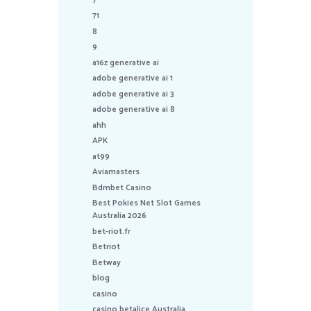
7
71
8
9
a16z generative ai
adobe generative ai 1
adobe generative ai 3
adobe generative ai 8
ahh
APK
at99
Aviamasters
Bdmbet Casino
Best Pokies Net Slot Games
Australia 2026
bet-riot.fr
Betriot
Betway
blog
casino
casino betalice Australia