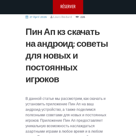
RÉSERVER
27 April 2026
Louis Bedard
226
Пин Ап кз скачать
на андроид: советы
для новых и
постоянных
игроков
В данной статье мы рассмотрим, как скачать и
установить приложение Пин Ап на ваш
андроид-устройство, а также поделимся
полезными советами для новых и постоянных
игроков. Приложение Пин Ап предоставляет
уникальную возможность наслаждаться
азартными играми в любое время и в любом