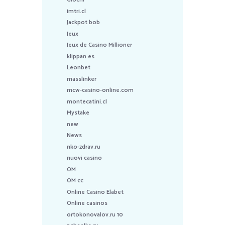
imtri.cl
Jackpot bob
Jeux
Jeux de Casino Millioner
klippan.es
Leonbet
masslinker
mcw-casino-online.com
montecatini.cl
Mystake
new
News
nko-zdrav.ru
nuovi casino
OM
OM cc
Online Casino Elabet
Online casinos
ortokonovalov.ru 10