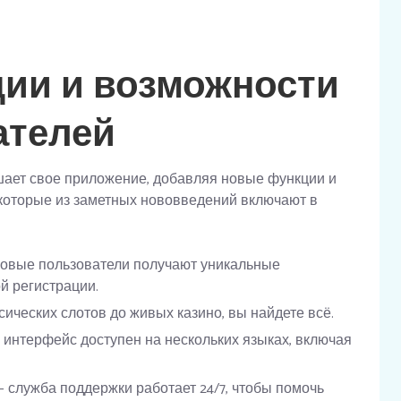
ии и возможности
ателей
шает свое приложение, добавляя новые функции и
которые из заметных нововведений включают в
овые пользователи получают уникальные
й регистрации.
сических слотов до живых казино, вы найдете всё.
 интерфейс доступен на нескольких языках, включая
— служба поддержки работает 24/7, чтобы помочь