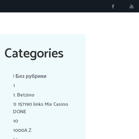
RÉSERVER
Categories
! Без рубрики
1
1. Betzino
1) 157190 links Mix Casino
DONE
10
1000A Z