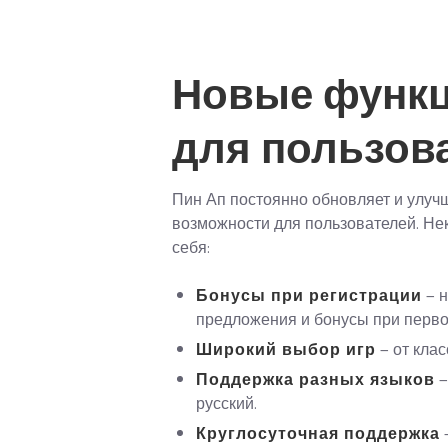
Новые функц
для пользов
Пин Ап постоянно обновляет и улуч
возможности для пользователей. Не
себя:
Бонусы при регистрации
— н
предложения и бонусы при перво
Широкий выбор игр
— от клас
Поддержка разных языков
—
русский.
Круглосуточная поддержка