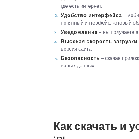
где есть интернет.
Удобство интерфейса
— моби
понятный интерфейс, который об
Уведомления
— вы получаете а
Высокая скорость загрузки
версия сайта.
Безопасность
— скачав прилож
ваших данных.
Как скачать и 