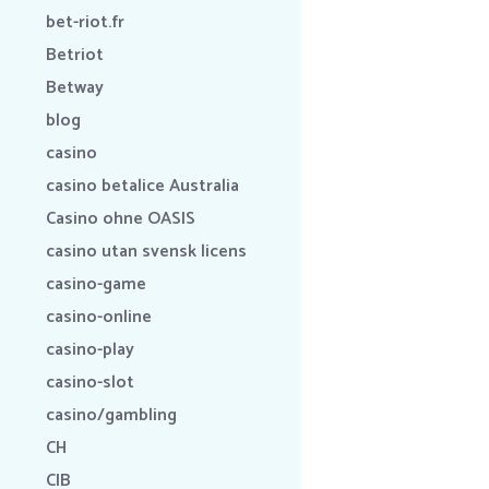
bet-riot.fr
Betriot
Betway
blog
casino
casino betalice Australia
Casino ohne OASIS
casino utan svensk licens
casino-game
casino-online
casino-play
casino-slot
casino/gambling
CH
CIB