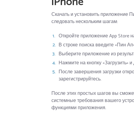
iPhone
Скачать и установить приложение Пи
следовать нескольким шагам:
Откройте приложение App Store н
В строке поиска введите «Пин Ап»
Выберите приложение из результ
Нажмите на кнопку «Загрузить» и
После завершения загрузки откр
зарегистрируйтесь.
После этих простых шагов вы сможет
системные требования вашего устро
функциями приложения.