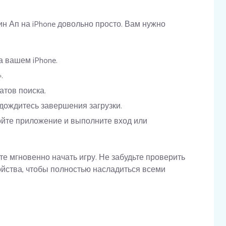
н Ап на iPhone довольно просто. Вам нужно
а вашем iPhone.
.
атов поиска.
 дождитесь завершения загрузки.
ойте приложение и выполните вход или
е мгновенно начать игру. Не забудьте проверить
йства, чтобы полностью насладиться всеми