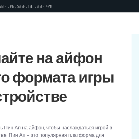
AM - 6PM, SAM-DIM: 8AM - 4PM
чайте на айфон
го формата игры
стройстве
ть Пин Ап на айфон, чтобы наслаждаться игрой в
ве. Пин Ап — это популярная платформа для