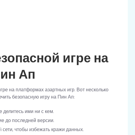
зопасной игре на
ин Ап
гре на платформах азартных игр. Вот несколько
ечить безопасную игру на Пин Ап:
 делитесь ими ни с кем.
е до последней версии.
i сети, чтобы избежать кражи данных.