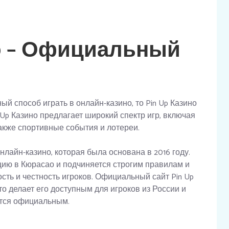
но – Официальный
й способ играть в онлайн-казино, то Pin Up Казино
Up Казино предлагает широкий спектр игр, включая
также спортивные события и лотереи.
нлайн-казино, которая была основана в 2016 году.
ию в Кюрасао и подчиняется строгим правилам и
сть и честность игроков. Официальный сайт Pin Up
то делает его доступным для игроков из России и
яется официальным.