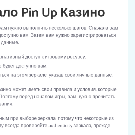
ало Pin Up Казино
 вам нужно выполнить несколько шагов. Сначала вам
 доступно вам. Затем вам нужно зарегистрироваться
 данные.
ернативный доступ к игровому ресурсу.
 будет доступно вам.
ься на этом зеркале, указав свои личные данные.
Казино может иметь свои правила и условия, которые
 Поэтому перед началом игры, вам нужно прочитать
вания.
ным при выборе зеркала, потому что некоторые из
 всегда проверяйте authenticity зеркала, прежде