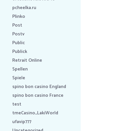
pcheelka.ru
Plinko
Post
Postv
Public
Publick
Retrait Online
Spellen
Spiele
spino bon casino England
spino bon casino France
test
tmeCasino_LakiWorld
ufavip777
Uncategorized