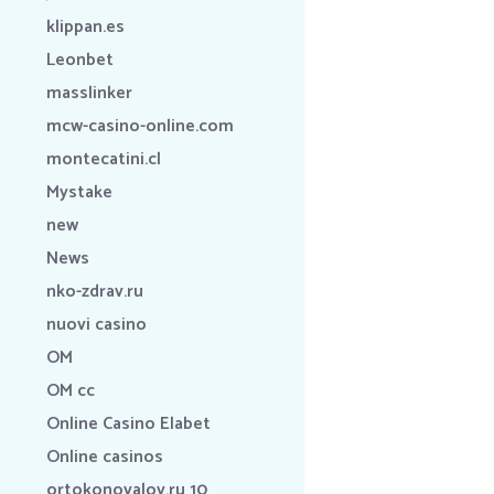
klippan.es
Leonbet
masslinker
mcw-casino-online.com
montecatini.cl
Mystake
new
News
nko-zdrav.ru
nuovi casino
OM
OM cc
Online Casino Elabet
Online casinos
ortokonovalov.ru 10