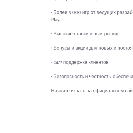
• Более 3 000 игр от ведущих разраб
Play;
• Высокие ставки и выигрыши;
• Бонусы и акции для новых и постоя
• 24/7 поддержка клиентов;
• Безопасность и честность, обеспе
Начните играть на официальном сайт