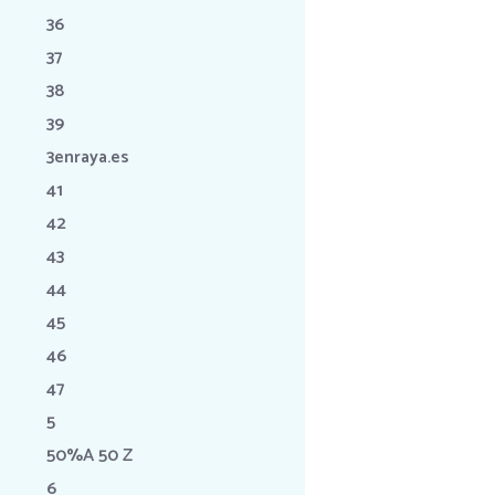
36
37
38
39
3enraya.es
41
42
43
44
45
46
47
5
50%A 50 Z
6