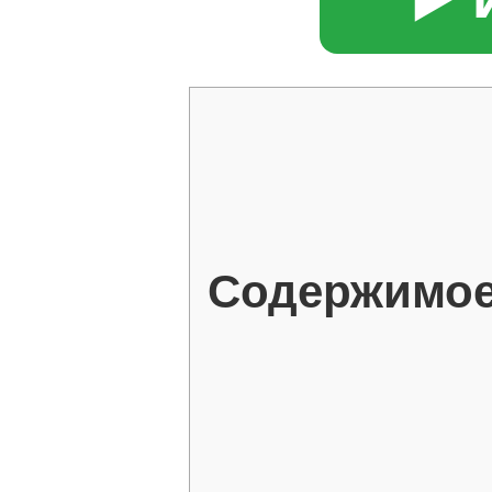
▶️
Содержимо