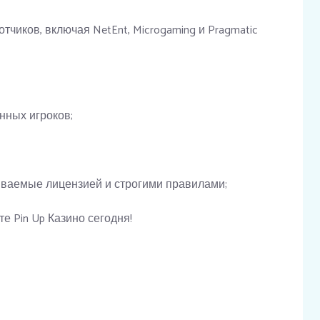
отчиков, включая NetEnt, Microgaming и Pragmatic
нных игроков;
чиваемые лицензией и строгими правилами;
е Pin Up Казино сегодня!