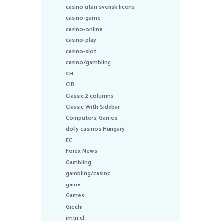
casino utan svensk licens
casino-game
casino-online
casino-play
casino-slot
casino/gambling
CH
CIB
Classic 2 columns
Classic With Sidebar
Computers, Games
dolly casinos Hungary
EC
Forex News
Gambling
gambling/casino
game
Games
Giochi
imtri.cl