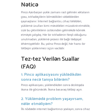
Nəticə
Pinco Azerbaijan yukle zamanı rast gəlinən xətaların
çoxu, istifadəçilərin bilmədikləri səbəblərdən
qaynaqlanır. İnternet bağlantısı, cihaz tələbləri,
yükləmə üsulları kimi məsələləri müzakirə etməklə,
sizə bu çətinliklərin üstəsindən gəlməkdə kömək
etməyə çalışdıq. Hər bir istifadənin fərqli olduğunu
unutmadan, yükləmə prosesi ilə bağlı tədqiqat
əhəmiyyətlidir. Bu, yalnız Pinco değil, hər hansı bir
tətbiqin yüklenmesi üçün vacibdir.
Tez-tez Verilən Suallar
(FAQ)
1. Pinco aplikasiyasını yüklədikdən
sonra necə tanıya bilərəm?
Pinco aplikasiyası, yükləndikdən sonra desktopda
ikona ilə görünəcək. İkona basaraq tətbiqi açın.
2. Yükləmədə problem yaşayırsam,
nələr etməliyəm?
İlk növbədə internet bağlantınızı yoxlayın, sonra cihaz