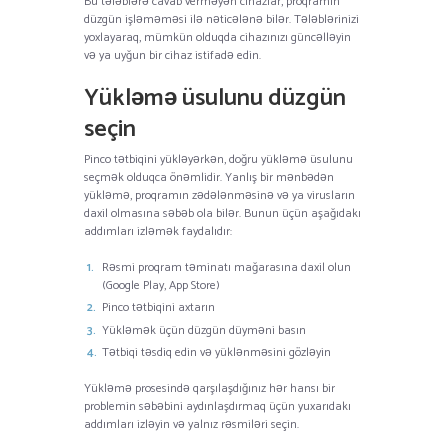
Bu tələblərə cavab verməyən cihazlar, proqramın
düzgün işləməməsi ilə nəticələnə bilər. Tələblərinizi
yoxlayaraq, mümkün olduqda cihazınızı güncəlləyin
və ya uyğun bir cihaz istifadə edin.
Yükləmə üsulunu düzgün
seçin
Pinco tətbiqini yükləyərkən, doğru yükləmə üsulunu
seçmək olduqca önəmlidir. Yanlış bir mənbədən
yükləmə, proqramın zədələnməsinə və ya virusların
daxil olmasına səbəb ola bilər. Bunun üçün aşağıdakı
addımları izləmək faydalıdır:
Rəsmi proqram təminatı mağarasına daxil olun
(Google Play, App Store)
Pinco tətbiqini axtarın
Yükləmək üçün düzgün düyməni basın
Tətbiqi təsdiq edin və yüklənməsini gözləyin
Yükləmə prosesində qarşılaşdığınız hər hansı bir
problemin səbəbini aydınlaşdırmaq üçün yuxarıdakı
addımları izləyin və yalnız rəsmiləri seçin.