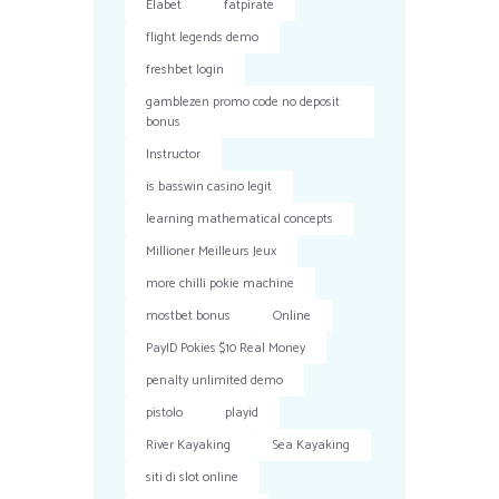
Elabet
fatpirate
flight legends demo
freshbet login
gamblezen promo code no deposit
bonus
Instructor
is basswin casino legit
learning mathematical concepts
Millioner Meilleurs Jeux
more chilli pokie machine
mostbet bonus
Online
PayID Pokies $10 Real Money
penalty unlimited demo
pistolo
playid
River Kayaking
Sea Kayaking
siti di slot online