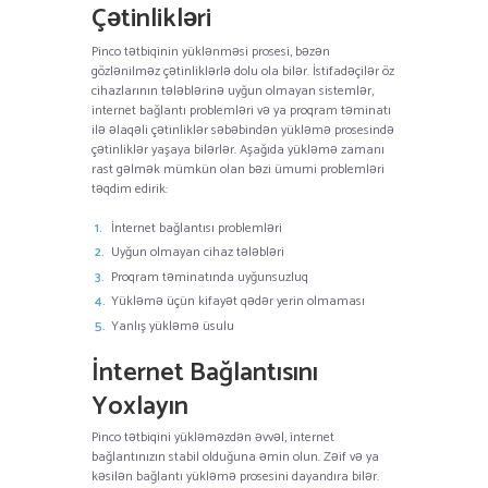
Çətinlikləri
Pinco tətbiqinin yüklənməsi prosesi, bəzən
gözlənilməz çətinliklərlə dolu ola bilər. İstifadəçilər öz
cihazlarının tələblərinə uyğun olmayan sistemlər,
internet bağlantı problemləri və ya proqram təminatı
ilə əlaqəli çətinliklər səbəbindən yükləmə prosesində
çətinliklər yaşaya bilərlər. Aşağıda yükləmə zamanı
rast gəlmək mümkün olan bəzi ümumi problemləri
təqdim edirik:
İnternet bağlantısı problemləri
Uyğun olmayan cihaz tələbləri
Proqram təminatında uyğunsuzluq
Yükləmə üçün kifayət qədər yerin olmaması
Yanlış yükləmə üsulu
İnternet Bağlantısını
Yoxlayın
Pinco tətbiqini yükləməzdən əvvəl, internet
bağlantınızın stabil olduğuna əmin olun. Zəif və ya
kəsilən bağlantı yükləmə prosesini dayandıra bilər.