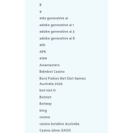
8
9
a16z generative ai
adobe generative ai 1
adobe generative ai 3
adobe generative ai 8
ahh
APK
at99
Aviamasters
Bdmbet Casino
Best Pokies Net Slot Games
Australia 2026
bet-riot.fr
Betriot
Betway
blog
casino
casino betalice Australia
Casino ohne OASIS