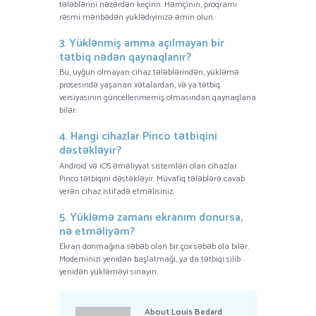
tələblərini nəzərdən keçirin. Həmçinin, proqramı
rəsmi mənbədən yüklədiyinizə əmin olun.
3. Yüklənmiş amma açılmayan bir
tətbiq nədən qaynaqlanır?
Bu, uyğun olmayan cihaz tələblərindən, yükləmə
prosesində yaşanan xətalardan, və ya tətbiq
versiyasının güncellenmemiş olmasından qaynaqlana
bilər.
4. Hangi cihazlar Pinco tətbiqini
dəstəkləyir?
Android və iOS əməliyyat sistemləri olan cihazlar
Pinco tətbiqini dəstəkləyir. Müvafiq tələblərə cavab
verən cihaz istifadə etməlisiniz.
5. Yükləmə zamanı ekranım donursa,
nə etməliyəm?
Ekran donmağına səbəb olan bir çox səbəb ola bilər.
Modeminizi yenidən başlatmağı, ya da tətbiqi silib
yenidən yükləməyi sınayın.
About
Louis Bedard