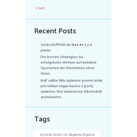
Juin
Recent Posts
Sofás KLIPPAN de Ikea de 2 y 4
plazas
Die besten Strategien für
erfolgreiche Wetten auf beliebte
Sportarten der Deutschen ohne
Oasis
Kráľ vášho Nílu zadarmo promo kódy
pre vulkan vegas kasíno 2 porty
zadarmo: Bez získania hry Obchodník
aristokratov
Tags
25 Giros Gratis sin Depósito España