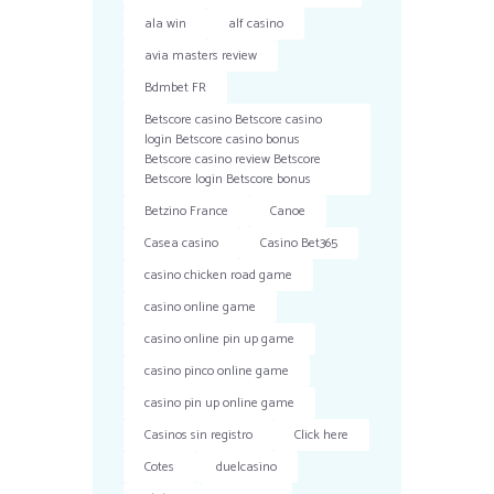
ala win
alf casino
avia masters review
Bdmbet FR
Betscore casino Betscore casino
login Betscore casino bonus
Betscore casino review Betscore
Betscore login Betscore bonus
Betzino France
Canoe
Casea casino
Casino Bet365
casino chicken road game
casino online game
casino online pin up game
casino pinco online game
casino pin up online game
Casinos sin registro
Click here
Cotes
duelcasino