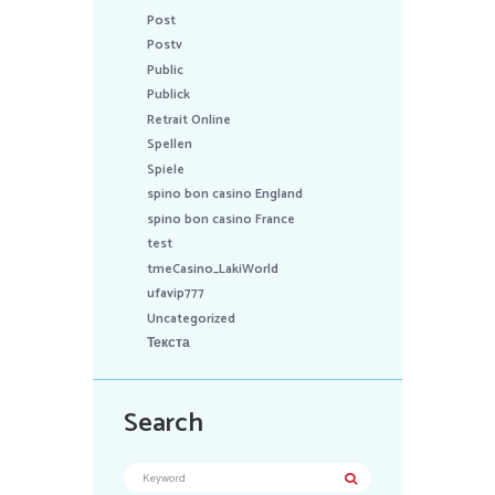
Post
Postv
Public
Publick
Retrait Online
Spellen
Spiele
spino bon casino England
spino bon casino France
test
tmeCasino_LakiWorld
ufavip777
Uncategorized
Текста
Search