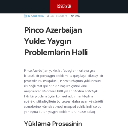
RÉSERVER
12 April 2026
Louis Bedard
256
Pinco Azerbaijan
Yukle: Yaygın
Problemlərin Həlli
Pinco Azerbaijan yukle, istifadəçilərin ortaya çıxa
biləcək bir çox yaygın problem ilə qarşılaşa biləcəyi bir
prosesdir. Bu məqalədə, Pinco tətbiqinin yüklənməsi
ilə bağlı rast gəlinən ən başlıca çətinlikləri
araşdıracaq və onlara həll yolları təqdim edəcəyik.
Hər bir problem üçün konkret addımlar təqdim
edərək, istifadəçilərin bu prosesi daha asan və sürətli
etmələrinə kömək etməyi məqsəd edirik. İndi isə bu
yanaşma ilə ən yaygın problemlərə nəzər salaq.
Yükləmə Prosesinin