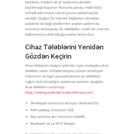
Gerekirse, modem və ya routerinizi yenidən
başlatmağı düşünün. Bununla yanaşı, mobil data
istifadə edirsinizsə, siqnal gücünü yoxlamaq da
vacibdir. Düzgün bir internet bağlantısı olmadan,
yükləmə ilə bağlı problemleri aradan qaldırmaq
mümkün olmayacaq. Bu səbəbdən, sürətli bir internet
bağlantısına sahib olduğunuzdan əmin olun.
Cihaz Tələblərini Yenidən
Gözdən Keçirin
Pinco tətbiqinin düzgün işləməsi üçün müəyyən cihaz
tələbləri vardır. İstifadə etdiyiniz cihazın əməliyyat
sisteminin və digər parametrlərinin bu tələblərə
uyğun olub olmadığını yoxlamaq lazımdır. Aşağıda
əsas tələbləri sıralamışıq:
https://www.guyaderbermudes1000race.com/
Əməliyyat sisteminin versiyası (Android/iOS)
RAM yaddaşı minimum 2GB
Boş saxlama yeri minimum 500MB
Bluetooth və ya Wi-Fi əlaqəsi