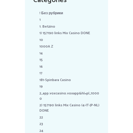
Categories
! Без рубрики
1
1. Betzino
1) 157190 links Mix Casino DONE
10
1000A Z
14
15
16
17
181-Spinbara Casino
19
2_app.voxcasino.voxapp&hl=pl_1000
0
2) 157190 links Mix Casino (4-IT-JP-NL)
DONE
22
23
24