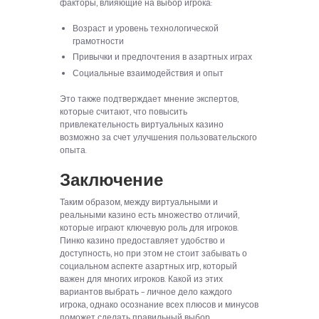
факторы, влияющие на выбор игрока:
Возраст и уровень технологической
грамотности
Привычки и предпочтения в азартных играх
Социальные взаимодействия и опыт
Это также подтверждает мнение экспертов,
которые считают, что повысить
привлекательность виртуальных казино
возможно за счет улучшения пользовательского
опыта.
Заключение
Таким образом, между виртуальными и
реальными казино есть множество отличий,
которые играют ключевую роль для игроков.
Пинко казино предоставляет удобство и
доступность, но при этом не стоит забывать о
социальном аспекте азартных игр, который
важен для многих игроков. Какой из этих
вариантов выбрать – личное дело каждого
игрока, однако осознание всех плюсов и минусов
поможет сделать правильный выбор.