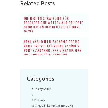
Related Posts
DIE BESTEN STRATEGIEN FÜR
ERFOLGREICHE WETTEN AUF BELIEBTE
SPORTARTEN DER DEUTSCHEN OHNE
OASIS
KRÁĽ VÁŠHO NÍLU ZADARMO PROMO
KÓDY PRE VULKAN VEGAS KASÍNO 2
PORTY ZADARMO: BEZ ZÍSKANIA HRY
OBCHODNÍK ARISTOKRATOV
Categories
! Без рубрики
1
1. Betzino
1) 157190 links Mix Casino DONE