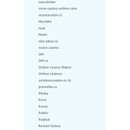
masslinker
mcw-casino-online.com
montecatini.cl
Mystake
new
News
nko-zdrav.ru
nuovi casino
OM
OM cc
Online Casino Elabet
Online casinos
ortokonovalov.ru 10
pcheelka.ru
Plinko
Post
Postv
Public
Publick
Retrait Online