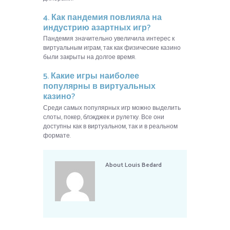
4. Как пандемия повлияла на
индустрию азартных игр?
Пандемия значительно увеличила интерес к
виртуальным играм, так как физические казино
были закрыты на долгое время.
5. Какие игры наиболее
популярны в виртуальных
казино?
Среди самых популярных игр можно выделить
слоты, покер, блэкджек и рулетку. Все они
доступны как в виртуальном, так и в реальном
формате.
About
Louis Bedard