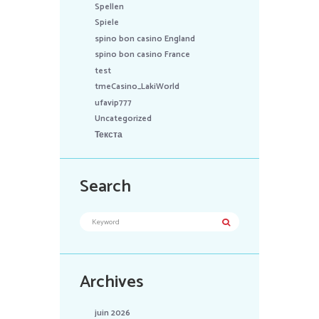
Spellen
Spiele
spino bon casino England
spino bon casino France
test
tmeCasino_LakiWorld
ufavip777
Uncategorized
Текста
Search
Archives
juin 2026