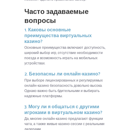
Часто задаваемые
вопросы
1. Каковы основные
преимущества виртуальных
казино?
Основные преимущества включают доступность,
широкий выбор игр, отсутствие необходимости
поезда и возможность играть на мобильных
устройствах.
2. Безопасны ли онлайн-казино?
При выборе лицензированных и регулируемых
онлайн-казино безопасность довольно высока.
Однако важно быть бдительными и выбирать
надежные платформы.
3. Могу ли я общаться с другими
игроками в виртуальном казино?
Да, многие онлайн-казино предлагают функции
чата, а также живые казино-сессии с реальными
дилерами.