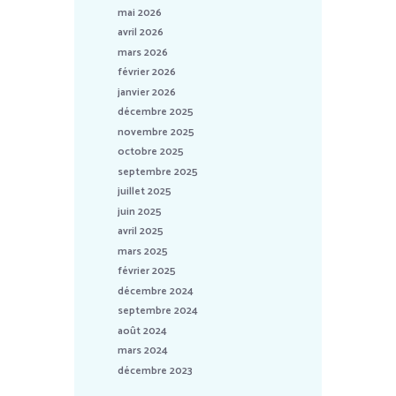
mai 2026
avril 2026
mars 2026
février 2026
janvier 2026
décembre 2025
novembre 2025
octobre 2025
septembre 2025
juillet 2025
juin 2025
avril 2025
mars 2025
février 2025
décembre 2024
septembre 2024
août 2024
mars 2024
décembre 2023