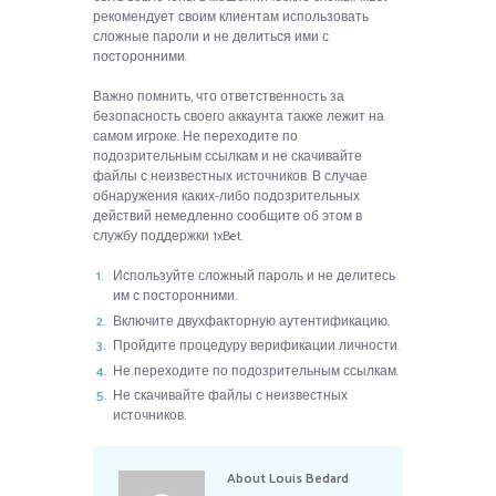
рекомендует своим клиентам использовать
сложные пароли и не делиться ими с
посторонними.
Важно помнить, что ответственность за
безопасность своего аккаунта также лежит на
самом игроке. Не переходите по
подозрительным ссылкам и не скачивайте
файлы с неизвестных источников. В случае
обнаружения каких-либо подозрительных
действий немедленно сообщите об этом в
службу поддержки 1xBet.
Используйте сложный пароль и не делитесь
им с посторонними.
Включите двухфакторную аутентификацию.
Пройдите процедуру верификации личности.
Не переходите по подозрительным ссылкам.
Не скачивайте файлы с неизвестных
источников.
About
Louis Bedard