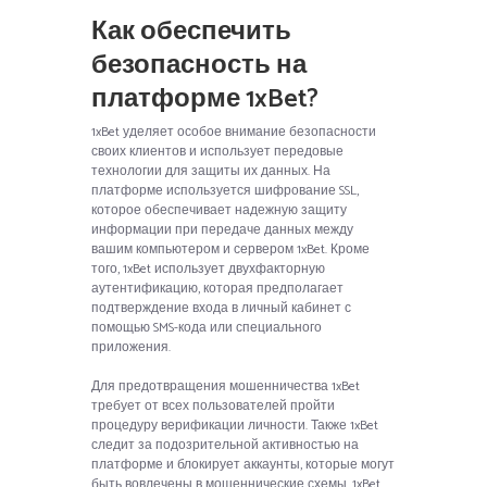
Как обеспечить
безопасность на
платформе 1xBet?
1xBet уделяет особое внимание безопасности
своих клиентов и использует передовые
технологии для защиты их данных. На
платформе используется шифрование SSL,
которое обеспечивает надежную защиту
информации при передаче данных между
вашим компьютером и сервером 1xBet. Кроме
того, 1xBet использует двухфакторную
аутентификацию, которая предполагает
подтверждение входа в личный кабинет с
помощью SMS-кода или специального
приложения.
Для предотвращения мошенничества 1xBet
требует от всех пользователей пройти
процедуру верификации личности. Также 1xBet
следит за подозрительной активностью на
платформе и блокирует аккаунты, которые могут
быть вовлечены в мошеннические схемы. 1xBet