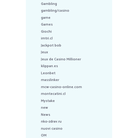
Gambling
gambling/casino
game
Games
Giochi
imtri.cl
Jackpot bob
Jeux
Jeux de Casino Millioner
klippan.es
Leonbet
masslinker
mcw-casino-online.com
montecatini.cl
Mystake
new
News
nko-zdrav.ru
nuovi casino
OM