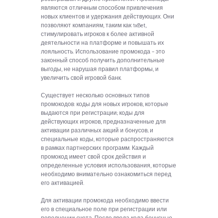
являются отличным способом привлечения
новых клиентов и удержания действующих. Они
позволяют компаниям, таким как 1xBet,
стимулировать игроков к более активной
деятельности на платформе и повышать их
лояльность. Использование промокода – это
законный способ получить дополнительные
выгоды, не нарушая правил платформы, и
увеличить свой игровой банк.
Существует несколько основных типов
промокодов: коды для новых игроков, которые
выдаются при регистрации; коды для
действующих игроков, предназначенные для
активации различных акций и бонусов; и
специальные коды, которые распространяются
в рамках партнерских программ. Каждый
промокод имеет свой срок действия и
определенные условия использования, которые
необходимо внимательно ознакомиться перед
его активацией.
Для активации промокода необходимо ввести
его в специальное поле при регистрации или