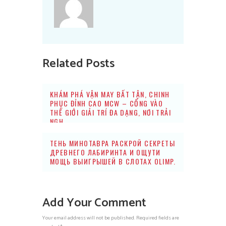
Related Posts
KHÁM PHÁ VẬN MAY BẤT TẬN, CHINH
PHỤC ĐỈNH CAO MCW – CỔNG VÀO
THẾ GIỚI GIẢI TRÍ ĐA DẠNG, NƠI TRẢI
NGH
ТЕНЬ МИНОТАВРА РАСКРОЙ СЕКРЕТЫ
ДРЕВНЕГО ЛАБИРИНТА И ОЩУТИ
МОЩЬ ВЫИГРЫШЕЙ В СЛОТАХ OLIMP.
Add Your Comment
Your email address will not be published. Required fields are