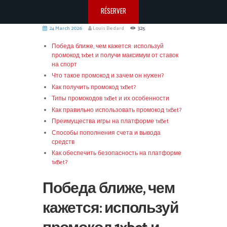
RÉSERVER
24 March 2026
Louis Bedard
325
Победа ближе, чем кажется: используй
промокод 1xbet и получи максимум от ставок
на спорт
Что такое промокод и зачем он нужен?
Как получить промокод 1xBet?
Типы промокодов 1xBet и их особенности
Как правильно использовать промокод 1xBet?
Преимущества игры на платформе 1xBet
Способы пополнения счета и вывода
средств
Как обеспечить безопасность на платформе
1xBet?
Победа ближе, чем
кажется: используй