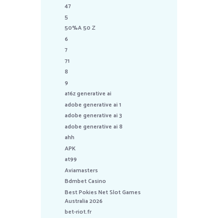
47
5
50%A 50 Z
6
7
71
8
9
a16z generative ai
adobe generative ai 1
adobe generative ai 3
adobe generative ai 8
ahh
APK
at99
Aviamasters
Bdmbet Casino
Best Pokies Net Slot Games
Australia 2026
bet-riot.fr