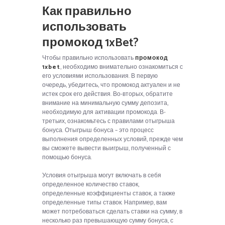
Как правильно
использовать
промокод 1xBet?
Чтобы правильно использовать
промокод
1xbet
, необходимо внимательно ознакомиться с
его условиями использования. В первую
очередь, убедитесь, что промокод актуален и не
истек срок его действия. Во-вторых, обратите
внимание на минимальную сумму депозита,
необходимую для активации промокода. В-
третьих, ознакомьтесь с правилами отыгрыша
бонуса. Отыгрыш бонуса – это процесс
выполнения определенных условий, прежде чем
вы сможете вывести выигрыш, полученный с
помощью бонуса.
Условия отыгрыша могут включать в себя
определенное количество ставок,
определенные коэффициенты ставок, а также
определенные типы ставок. Например, вам
может потребоваться сделать ставки на сумму, в
несколько раз превышающую сумму бонуса, с