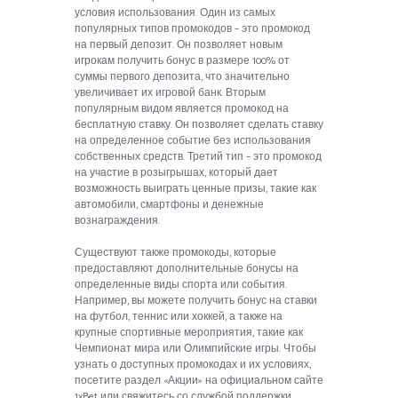
условия использования. Один из самых
популярных типов промокодов – это промокод
на первый депозит. Он позволяет новым
игрокам получить бонус в размере 100% от
суммы первого депозита, что значительно
увеличивает их игровой банк. Вторым
популярным видом является промокод на
бесплатную ставку. Он позволяет сделать ставку
на определенное событие без использования
собственных средств. Третий тип – это промокод
на участие в розыгрышах, который дает
возможность выиграть ценные призы, такие как
автомобили, смартфоны и денежные
вознаграждения.
Существуют также промокоды, которые
предоставляют дополнительные бонусы на
определенные виды спорта или события.
Например, вы можете получить бонус на ставки
на футбол, теннис или хоккей, а также на
крупные спортивные мероприятия, такие как
Чемпионат мира или Олимпийские игры. Чтобы
узнать о доступных промокодах и их условиях,
посетите раздел «Акции» на официальном сайте
1xBet или свяжитесь со службой поддержки.