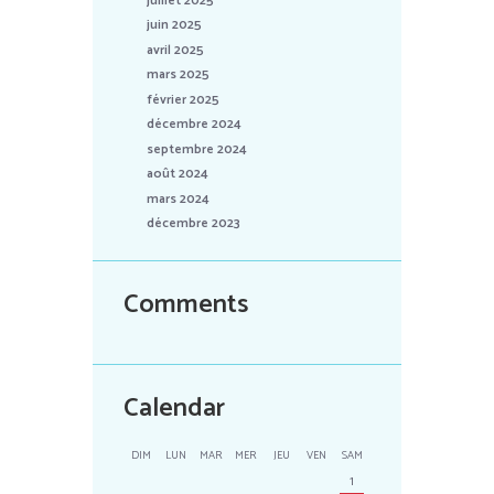
juillet 2025
juin 2025
avril 2025
mars 2025
février 2025
décembre 2024
septembre 2024
août 2024
mars 2024
décembre 2023
Comments
Calendar
DIM
LUN
MAR
MER
JEU
VEN
SAM
1