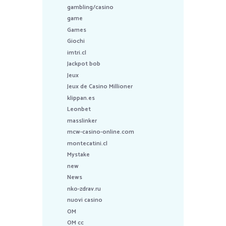
gambling/casino
game
Games
Giochi
imtri.cl
Jackpot bob
Jeux
Jeux de Casino Millioner
klippan.es
Leonbet
masslinker
mcw-casino-online.com
montecatini.cl
Mystake
new
News
nko-zdrav.ru
nuovi casino
OM
OM cc