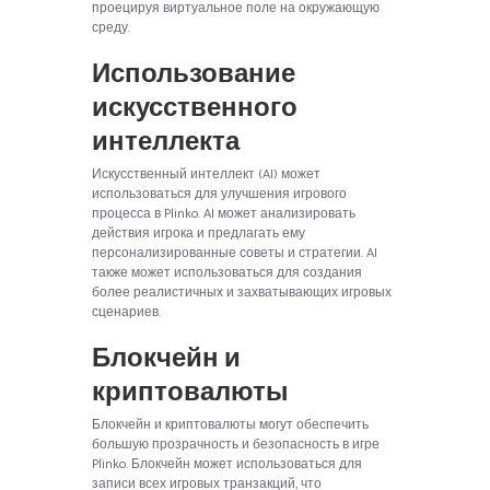
проецируя виртуальное поле на окружающую
среду.
Использование
искусственного
интеллекта
Искусственный интеллект (AI) может
использоваться для улучшения игрового
процесса в Plinko. AI может анализировать
действия игрока и предлагать ему
персонализированные советы и стратегии. AI
также может использоваться для создания
более реалистичных и захватывающих игровых
сценариев.
Блокчейн и
криптовалюты
Блокчейн и криптовалюты могут обеспечить
большую прозрачность и безопасность в игре
Plinko. Блокчейн может использоваться для
записи всех игровых транзакций, что