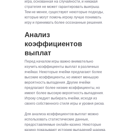
игра, основанная на случайности, и никакая
стратегия не может гарантировать выигрыш.
Тем не менее, существуют некоторые подходы,
которые могут помочь игроку лучше понимать
игру и принимать более осознанные решения.
Анализ
коэффициентов
выплат
Перед началом игры важно внимательно
изучить коэффициенты выплат в различных
ячейках. Некоторые ячейки предлагают более
высокие коэффициенты, но имеют меньшую
вероятность выпадения. Другие ячейки
предлагают более низкие коэффициенты, но
имеют более высокую вероятность выпадения.
Игроку следует выбирать ячейки, исходя из
своего собственного стиля игры и уровня риска.
Для анализа коэффициентов выплат можно
использовать статистические данные,
предоставляемые онлайн-казино. Некоторые
казино показывают историю выпадений шарика,