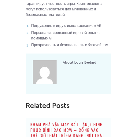
гарантирует честность игры. Криптовалюты
могут использоваться для мгновенных и
безопасных платежей.
Погружение в игру с использованием VR
Персонализированный игровой опыт с
помощью AI
Прозрачность и безопасность с блокчейном
About
Louis Bedard
Related Posts
KHÁM PHÁ VẬN MAY BẤT TẬN, CHINH
PHỤC ĐỈNH CAO MCW – CỔNG VÀO
THẾ GIỚI GIẢI TRÍ ĐA DẠNG, NƠI TRẢI