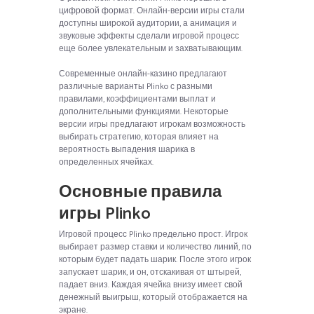
цифровой формат. Онлайн-версии игры стали
доступны широкой аудитории, а анимация и
звуковые эффекты сделали игровой процесс
еще более увлекательным и захватывающим.
Современные онлайн-казино предлагают
различные варианты Plinko с разными
правилами, коэффициентами выплат и
дополнительными функциями. Некоторые
версии игры предлагают игрокам возможность
выбирать стратегию, которая влияет на
вероятность выпадения шарика в
определенных ячейках.
Основные правила
игры Plinko
Игровой процесс Plinko предельно прост. Игрок
выбирает размер ставки и количество линий, по
которым будет падать шарик. После этого игрок
запускает шарик, и он, отскакивая от штырей,
падает вниз. Каждая ячейка внизу имеет свой
денежный выигрыш, который отображается на
экране.