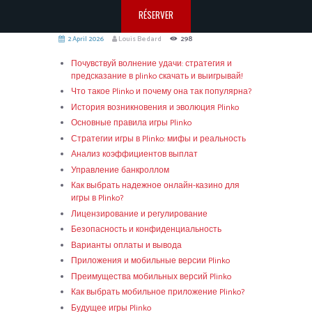
RÉSERVER
2 April 2026
Louis Bedard
298
Почувствуй волнение удачи: стратегия и
предсказание в plinko скачать и выигрывай!
Что такое Plinko и почему она так популярна?
История возникновения и эволюция Plinko
Основные правила игры Plinko
Стратегии игры в Plinko: мифы и реальность
Анализ коэффициентов выплат
Управление банкроллом
Как выбрать надежное онлайн-казино для
игры в Plinko?
Лицензирование и регулирование
Безопасность и конфиденциальность
Варианты оплаты и вывода
Приложения и мобильные версии Plinko
Преимущества мобильных версий Plinko
Как выбрать мобильное приложение Plinko?
Будущее игры Plinko