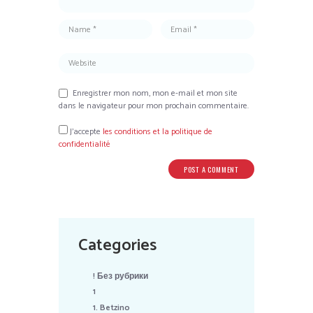
Enregistrer mon nom, mon e-mail et mon site
dans le navigateur pour mon prochain commentaire.
J’accepte
les conditions et la politique de
confidentialité
Categories
! Без рубрики
1
1. Betzino