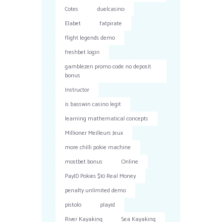
Cotes
duelcasino
Elabet
fatpirate
flight legends demo
freshbet login
gamblezen promo code no deposit
bonus
Instructor
is basswin casino legit
learning mathematical concepts
Millioner Meilleurs Jeux
more chilli pokie machine
mostbet bonus
Online
PayID Pokies $10 Real Money
penalty unlimited demo
pistolo
playid
River Kayaking
Sea Kayaking