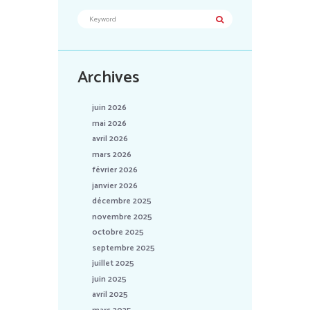
Archives
juin 2026
mai 2026
avril 2026
mars 2026
février 2026
janvier 2026
décembre 2025
novembre 2025
octobre 2025
septembre 2025
juillet 2025
juin 2025
avril 2025