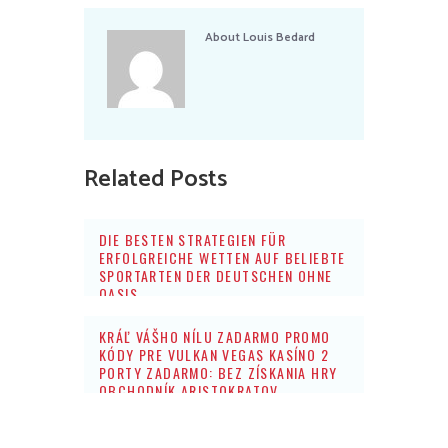
About
Louis Bedard
Related Posts
DIE BESTEN STRATEGIEN FÜR
ERFOLGREICHE WETTEN AUF BELIEBTE
SPORTARTEN DER DEUTSCHEN OHNE
OASIS
KRÁĽ VÁŠHO NÍLU ZADARMO PROMO
KÓDY PRE VULKAN VEGAS KASÍNO 2
PORTY ZADARMO: BEZ ZÍSKANIA HRY
OBCHODNÍK ARISTOKRATOV