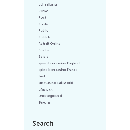
pcheelka.ru
Plinko
Post
Postv
Public
Publick
Retrait Online
Spellen
Spiele
spino bon casino England
spino bon casino France
test
tmeCasino_LakiWorld
ufavip777
Uncategorized
Текста
Search