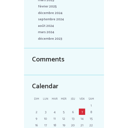
mars 2025
février 2025
décembre 2024
septembre 2024
août 2024
mars 2024
décembre 2023
Comments
Calendar
DIM
LUN
MAR
MER
JEU
VEN
SAM
1
2
3
4
5
6
7
8
9
10
11
12
13
14
15
16
17
18
19
20
21
22