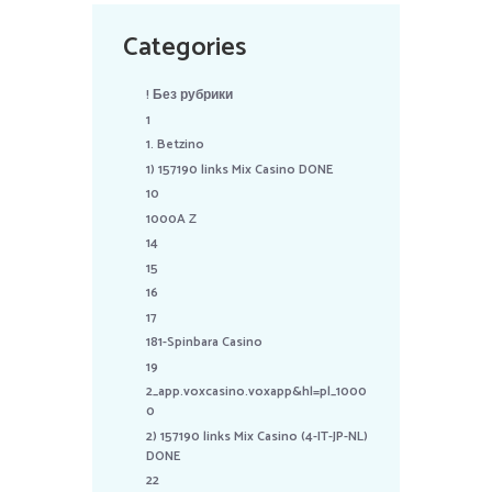
Categories
! Без рубрики
1
1. Betzino
1) 157190 links Mix Casino DONE
10
1000A Z
14
15
16
17
181-Spinbara Casino
19
2_app.voxcasino.voxapp&hl=pl_1000
0
2) 157190 links Mix Casino (4-IT-JP-NL)
DONE
22