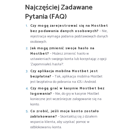
Najczęściej Zadawane
Pytania (FAQ)
Czy mogę zarejestrować się na Mostbet
bez podawania danych osobowych?
– Nie,
rejestracja wymaga podania podstawowych danych
osobowych.
Jak mogę zmienić swoje hasło na
Mostbet?
– Możesz zmienić hasło w
ustawieniach swojego konta lub korzystając z opcji
‘Zapomniałeś hasła?’.
Czy aplikacja mobilna Mostbet jest
bezpłatna?
– Tak, aplikacja mobilna Mostbet
jest bezpłatna do pobrania na iOS i Android.
Czy mogę grać w kasynie Mostbet bez
logowania?
– Nie, do gry w kasynie Mostbet
konieczne jest wcześniejsze zalogowanie się na
konto.
Co zrobić, jeśli moje konto zostało
zablokowane?
– Skontaktuj się z działem
wsparcia klienta, aby uzyskać pomoc w
odblokowaniu konta.