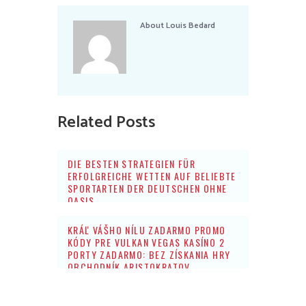
About
Louis Bedard
Related Posts
DIE BESTEN STRATEGIEN FÜR
ERFOLGREICHE WETTEN AUF BELIEBTE
SPORTARTEN DER DEUTSCHEN OHNE
OASIS
KRÁĽ VÁŠHO NÍLU ZADARMO PROMO
KÓDY PRE VULKAN VEGAS KASÍNO 2
PORTY ZADARMO: BEZ ZÍSKANIA HRY
OBCHODNÍK ARISTOKRATOV