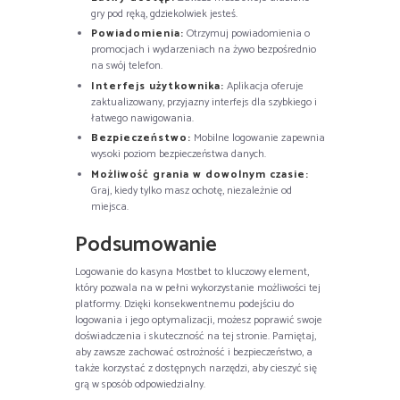
gry pod ręką, gdziekolwiek jesteś.
Powiadomienia:
Otrzymuj powiadomienia o
promocjach i wydarzeniach na żywo bezpośrednio
na swój telefon.
Interfejs użytkownika:
Aplikacja oferuje
zaktualizowany, przyjazny interfejs dla szybkiego i
łatwego nawigowania.
Bezpieczeństwo:
Mobilne logowanie zapewnia
wysoki poziom bezpieczeństwa danych.
Możliwość grania w dowolnym czasie:
Graj, kiedy tylko masz ochotę, niezależnie od
miejsca.
Podsumowanie
Logowanie do kasyna Mostbet to kluczowy element,
który pozwala na w pełni wykorzystanie możliwości tej
platformy. Dzięki konsekwentnemu podejściu do
logowania i jego optymalizacji, możesz poprawić swoje
doświadczenia i skuteczność na tej stronie. Pamiętaj,
aby zawsze zachować ostrożność i bezpieczeństwo, a
także korzystać z dostępnych narzędzi, aby cieszyć się
grą w sposób odpowiedzialny.