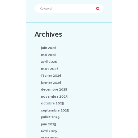
Archives
juin 2026
mai 2026
avril 2026
mars 2026
février 2026
janvier 2026
décembre 2025
novembre 2025
octobre 2025
septembre 2025
juillet 2025
juin 2025
avril 2025