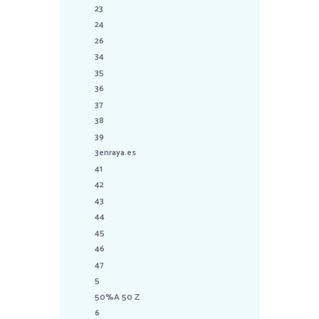
23
24
26
34
35
36
37
38
39
3enraya.es
41
42
43
44
45
46
47
5
50%A 50 Z
6