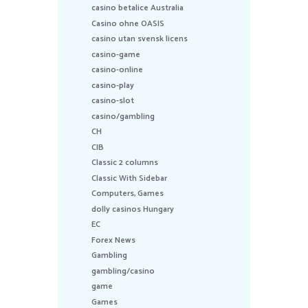
casino betalice Australia
Casino ohne OASIS
casino utan svensk licens
casino-game
casino-online
casino-play
casino-slot
casino/gambling
CH
CIB
Classic 2 columns
Classic With Sidebar
Computers, Games
dolly casinos Hungary
EC
Forex News
Gambling
gambling/casino
game
Games