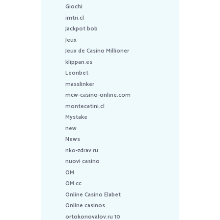
Giochi
imtri.cl
Jackpot bob
Jeux
Jeux de Casino Millioner
klippan.es
Leonbet
masslinker
mcw-casino-online.com
montecatini.cl
Mystake
new
News
nko-zdrav.ru
nuovi casino
OM
OM cc
Online Casino Elabet
Online casinos
ortokonovalov.ru 10