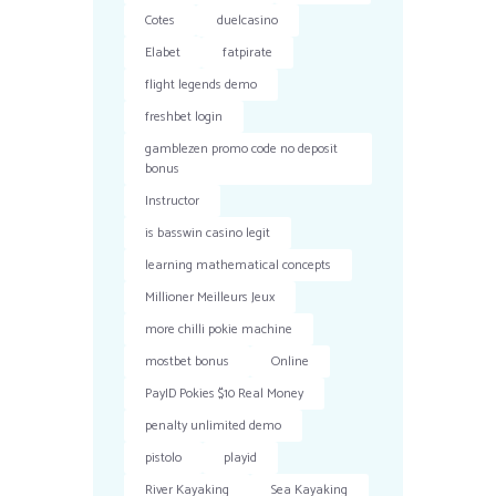
Cotes
duelcasino
Elabet
fatpirate
flight legends demo
freshbet login
gamblezen promo code no deposit
bonus
Instructor
is basswin casino legit
learning mathematical concepts
Millioner Meilleurs Jeux
more chilli pokie machine
mostbet bonus
Online
PayID Pokies $10 Real Money
penalty unlimited demo
pistolo
playid
River Kayaking
Sea Kayaking