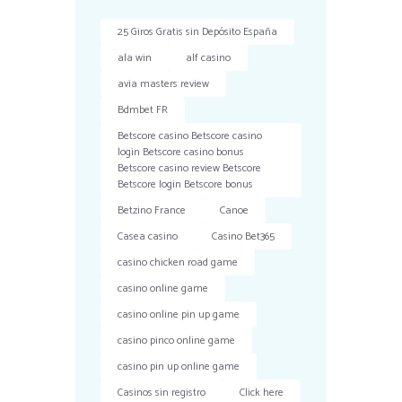
25 Giros Gratis sin Depósito España
ala win
alf casino
avia masters review
Bdmbet FR
Betscore casino Betscore casino
login Betscore casino bonus
Betscore casino review Betscore
Betscore login Betscore bonus
Betzino France
Canoe
Casea casino
Casino Bet365
casino chicken road game
casino online game
casino online pin up game
casino pinco online game
casino pin up online game
Casinos sin registro
Click here