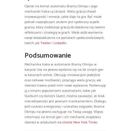
Opinie na temat automatu Bramy Olimpu i jego
mechaniki haka są skrajne. Wielu graczy chwali
innowacyjność i emocje, jakie daje ta gra. Być może
jednak największym atutem jest społeczny aspekt
grania, który mobilizuje graczy do dzielenia się swoimi
refleksjami i strategią w grach. Wiele osób wymienia
swoje doświadczenia na portalach społecznościowych,
takich jak
Twitter
i
LinkedIn
.
Podsumowanie
Mechanika haka w automacie Bramy Olimpu w
kasynie Vox na pewno wyróżnia się na tle innych gier
w kasynach online. Oferując innowacyjne podejście
oraz ciekawe możliwości, przyciąga wielu graczy, ale
również stawia przed nimi nowe wyzwania. Porównując
ją z innymi popularnymi automatami, takie jak
Starburst czy Gonzo’s Quest, można zauważyć, że brak
interaktywności jest pewnym mankamentem. Dlatego,
jeśli szukasz energicznej i unikalnej rozgrywki, Brama
Olimpu na pewno zasługuje na Twoją uwagę. Więcej
informacji na temat gier i ich mechanik znajdziesz
również w artykułach
na stronie New York Times
.