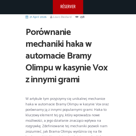
RÉSERVER
21 April 2026
Louis Bedard
238
Porównanie
mechaniki haka w
automacie Bramy
Olimpu w kasynie Vox
z innymi grami
W artykule tym przyjrzymy się unikalnej mechanice
haka w automacie Bramy Olimpu w kasynie Vox oraz
porównamy ją z innymi popularnymi grami. Haka to
kluczowy element tej gry, który wprowadza nowe
możliwości, a jego działanie znacząco wpływa na
rozgrywkę. Zdefiniowanie tej mechaniki pozwoli nam
zrozumieć, jak Brama Olimpu wyróżnia się na tle