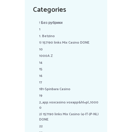
Categories
! Без рубрики
1
1. Betzino
1) 157190 links Mix Casino DONE
10
1000A Z
14
15
16
17
181-Spinbara Casino
19
2_app.voxcasino.voxapp&hl=pl_1000
0
2) 157190 links Mix Casino (4-IT-JP-NL)
DONE
22