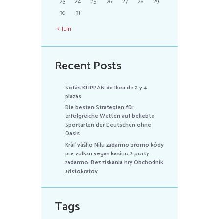
23
24
25
26
27
28
29
30
31
Juin
Recent Posts
Sofás KLIPPAN de Ikea de 2 y 4
plazas
Die besten Strategien für
erfolgreiche Wetten auf beliebte
Sportarten der Deutschen ohne
Oasis
Kráľ vášho Nílu zadarmo promo kódy
pre vulkan vegas kasíno 2 porty
zadarmo: Bez získania hry Obchodník
aristokratov
Tags