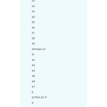
23
24
26
34
35
36
37
38
39
3enraya.es
41
42
43
44
45
46
47
5
50%A 50 Z
6