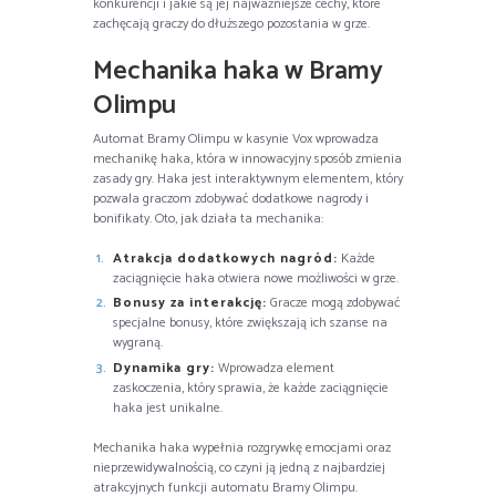
konkurencji i jakie są jej najważniejsze cechy, które
zachęcają graczy do dłuższego pozostania w grze.
Mechanika haka w Bramy
Olimpu
Automat Bramy Olimpu w kasynie Vox wprowadza
mechanikę haka, która w innowacyjny sposób zmienia
zasady gry. Haka jest interaktywnym elementem, który
pozwala graczom zdobywać dodatkowe nagrody i
bonifikaty. Oto, jak działa ta mechanika:
Atrakcja dodatkowych nagród:
Każde
zaciągnięcie haka otwiera nowe możliwości w grze.
Bonusy za interakcję:
Gracze mogą zdobywać
specjalne bonusy, które zwiększają ich szanse na
wygraną.
Dynamika gry:
Wprowadza element
zaskoczenia, który sprawia, że każde zaciągnięcie
haka jest unikalne.
Mechanika haka wypełnia rozgrywkę emocjami oraz
nieprzewidywalnością, co czyni ją jedną z najbardziej
atrakcyjnych funkcji automatu Bramy Olimpu.