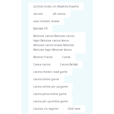
25 Giros Gratis sin Depósito España
ala win
alf casino
avia masters review
Bdmbet FR
Betscore casino Betscore casino
login Betscore casino bonus
Betscore casino review Betscore
Betscore login Betscore bonus
Betzino France
Canoe
Casea casino
Casino Bet365
casino chicken road game
casino online game
casino online pin up game
casino pinco online game
casino pin up online game
Casinos sin registro
Click here