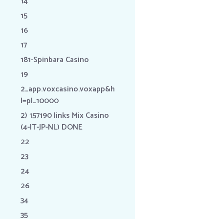
14
15
16
17
181-Spinbara Casino
19
2_app.voxcasino.voxapp&h
l=pl_10000
2) 157190 links Mix Casino
(4-IT-JP-NL) DONE
22
23
24
26
34
35