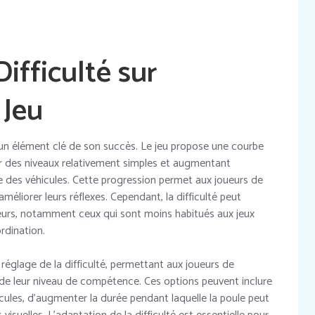
ifficulté sur
 Jeu
t un élément clé de son succès. Le jeu propose une courbe
r des niveaux relativement simples et augmentant
e des véhicules. Cette progression permet aux joueurs de
méliorer leurs réflexes. Cependant, la difficulté peut
ueurs, notamment ceux qui sont moins habitués aux jeux
rdination.
réglage de la difficulté, permettant aux joueurs de
 de leur niveau de compétence. Ces options peuvent inclure
hicules, d’augmenter la durée pendant laquelle la poule peut