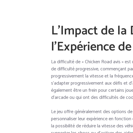
L’Impact de la D
l’Expérience de
La difficulté de « Chicken Road avis » es
de difficulté progressive, commençant pa
progressivement la vitesse et la fréquenc
s’adapter progressivement aux défis et d’a
également être un frein pour certains jo
d’arcade ou qui ont des difficultés de coo
Le jeu offre généralement des options de 
personnaliser leur expérience en fonction
la possibilité de réduire la vitesse des vé