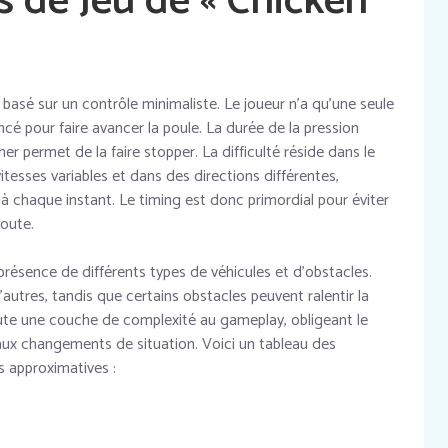
 de Jeu de « Chicken
basé sur un contrôle minimaliste. Le joueur n’a qu’une seule
ncé pour faire avancer la poule. La durée de la pression
er permet de la faire stopper. La difficulté réside dans le
itesses variables et dans des directions différentes,
 à chaque instant. Le timing est donc primordial pour éviter
route.
présence de différents types de véhicules et d’obstacles.
’autres, tandis que certains obstacles peuvent ralentir la
oute une couche de complexité au gameplay, obligeant le
 aux changements de situation. Voici un tableau des
s approximatives :