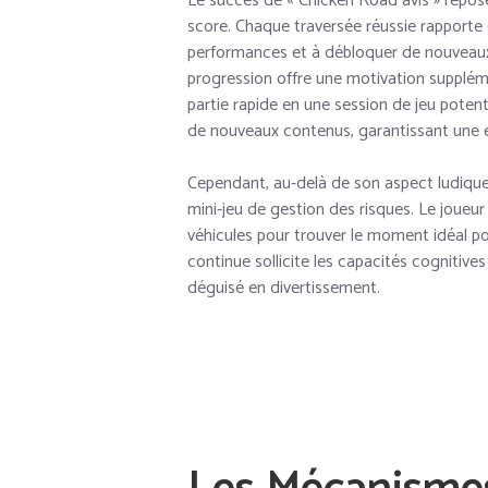
Le succès de « Chicken Road avis » repos
score. Chaque traversée réussie rapporte d
performances et à débloquer de nouveau
progression offre une motivation suppléme
partie rapide en une session de jeu potent
de nouveaux contenus, garantissant une e
Cependant, au-delà de son aspect ludiqu
mini-jeu de gestion des risques. Le joueu
véhicules pour trouver le moment idéal pou
continue sollicite les capacités cognitives
déguisé en divertissement.