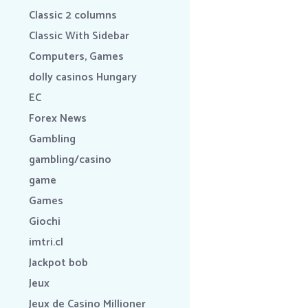
Classic 2 columns
Classic With Sidebar
Computers, Games
dolly casinos Hungary
EC
Forex News
Gambling
gambling/casino
game
Games
Giochi
imtri.cl
Jackpot bob
Jeux
Jeux de Casino Millioner