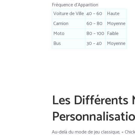
Fréquence d’Apparition
Voiture de Ville
40 – 60
Haute
Camion
60 – 80
Moyenne
Moto
80 – 100
Faible
Bus
30 – 40
Moyenne
Les Différents 
Personnalisati
Au-delà du mode de jeu classique, « Chic