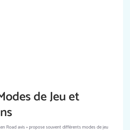
Modes de Jeu et
ons
ken Road avis » propose souvent différents modes de jeu