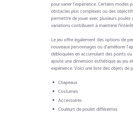
pour varier l’expérience. Certains modes 
obstacles plus complexes ou des objectif
permettre de jouer avec plusieurs poules 
variations contribuent à maintenir l’intérê
Le jeu offre également des options de pe
nouveaux personnages ou d’améliorer l’ap
débloquées en accumulant des points ou e
ajoute une dimension esthétique au jeu et 
expérience. Voici une liste des objets de 
Chapeaux
Costumes
Accessoires
Couleurs de poulet différentes