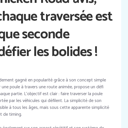
chaque traversée est
aque seconde
fier les bolides !
idement gagné en popularité grâce à son concept simple
er une poule à travers une route animée, propose un défi
e partie. L’objectif est clair : faire traverser la poule
urtée par les véhicules qui défilent. La simplicité de son
ible à tous les âges, mais sous cette apparente simplicité
t de timing.