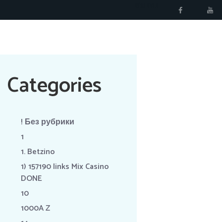
RÉSERVER
Categories
! Без рубрики
1
1. Betzino
1) 157190 links Mix Casino
DONE
10
1000A Z