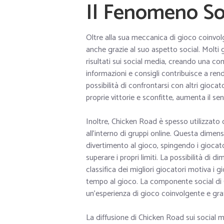
Il Fenomeno So
Oltre alla sua meccanica di gioco coinvo
anche grazie al suo aspetto social. Molti 
risultati sui social media, creando una c
informazioni e consigli contribuisce a ren
possibilità di confrontarsi con altri giocat
proprie vittorie e sconfitte, aumenta il se
Inoltre, Chicken Road è spesso utilizzato
all’interno di gruppi online. Questa dimen
divertimento al gioco, spingendo i giocato
superare i propri limiti. La possibilità di d
classifica dei migliori giocatori motiva i
tempo al gioco. La componente social di 
un’esperienza di gioco coinvolgente e gra
La diffusione di Chicken Road sui social 