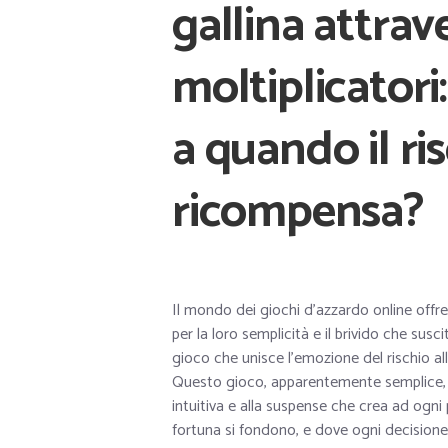
gallina attrave
moltiplicatori
a quando il ri
ricompensa?
Il mondo dei giochi d’azzardo online offre
per la loro semplicità e il brivido che sus
gioco che unisce l’emozione del rischio al
Questo gioco, apparentemente semplice, c
intuitiva e alla suspense che crea ad ogni
fortuna si fondono, e dove ogni decisione