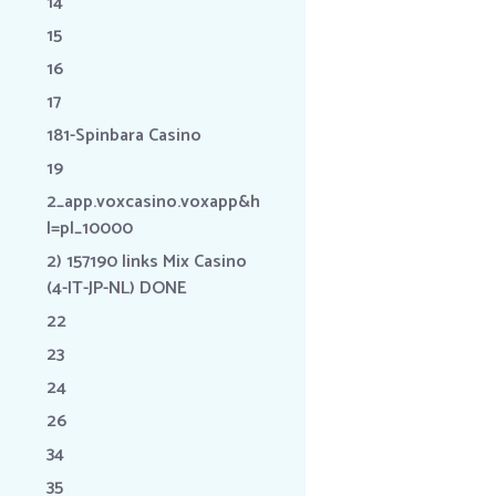
14
15
16
17
181-Spinbara Casino
19
2_app.voxcasino.voxapp&h
l=pl_10000
2) 157190 links Mix Casino
(4-IT-JP-NL) DONE
22
23
24
26
34
35