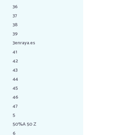
36
37
38
39
3enraya.es
41
42
43
44
45
46
47
5
50%A 50 Z
6