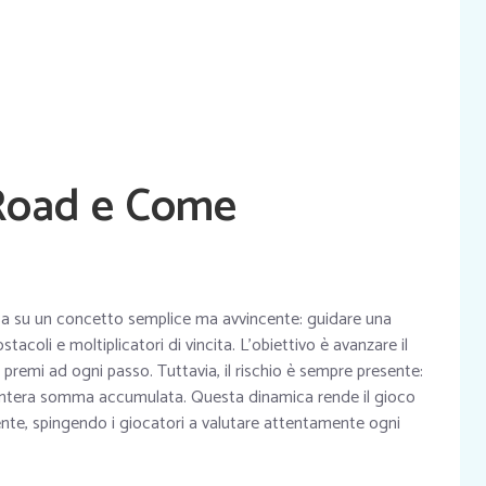
 Road e Come
sa su un concetto semplice ma avvincente: guidare una
acoli e moltiplicatori di vincita. L’obiettivo è avanzare il
 premi ad ogni passo. Tuttavia, il rischio è sempre presente:
l’intera somma accumulata. Questa dinamica rende il gioco
te, spingendo i giocatori a valutare attentamente ogni