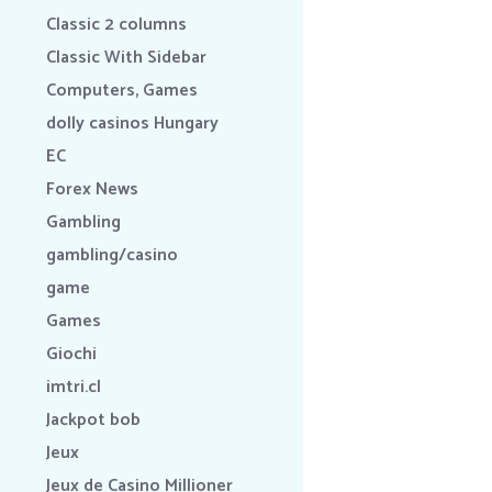
Classic 2 columns
Classic With Sidebar
Computers, Games
dolly casinos Hungary
EC
Forex News
Gambling
gambling/casino
game
Games
Giochi
imtri.cl
Jackpot bob
Jeux
Jeux de Casino Millioner