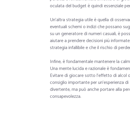
oculata del budget è quindi essenziale per
Un’altra strategia utile è quella di osserv
eventuali schemi o indizi che possano sugg
su un generatore di numeri casuali, è pos
aiutare a prendere decisioni più informate
strategia infallibile e che il rischio di per
Infine, è fondamentale mantenere la calm
Una mente lucida e razionale è fondamenta
Evitare di giocare sotto l’effetto di alcol 
consiglio importante per un’esperienza di
divertente, ma può anche portare alla pe
consapevolezza.