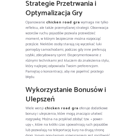
Strategie Przetrwania i
Optymalizacja Gry
Opanowanie
chicken road gra
wymaga nie tylko
refleksu, ale także przemyślanej strategii. Obserwacja
wzorców ruchu pojazdów pozwala przewidzieć
moment, w którym bezpiecznie można rozpocząć
przejście. Niektóre osoby starają się wyczekać luki
pomiędzy samochodami, podczas gdy inne preferują
szybki, zdecydowany sprint. Eksperymentowanie z
różnymi technikami jest kluczem do znalezienia stylu,
który najlepiej odpowiada Twoim preferencjom.
Pamiętaj o koncentracji, aby nie popełnić prostego
błędu.
Wykorzystanie Bonusów i
Ulepszeń
Wiele wersji
chicken road gra
oferuje dodatkowe
bonusy i ulepszenia, które mogą znacząco ułatwić
rozgrywkę. Można na przykład zdobyć tzw. « power-
upy », które na krótki czas spowalniają ruch pojazdów
lub pozwalają na teleportację kury na drugą stronę
drogi. Innym popularnym rozwiązaniem jest możliwość