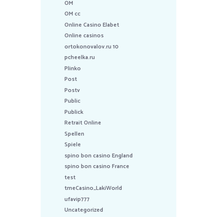
OM
OM cc
Online Casino Elabet
Online casinos
ortokonovalov.ru 10
pcheelka.ru
Plinko
Post
Postv
Public
Publick
Retrait Online
Spellen
Spiele
spino bon casino England
spino bon casino France
test
tmeCasino_LakiWorld
ufavip777
Uncategorized