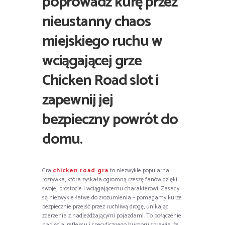
poprowadź kurę przez
nieustanny chaos
miejskiego ruchu w
wciągającej grze
Chicken Road slot i
zapewnij jej
bezpieczny powrót do
domu.
Gra
chicken road gra
to niezwykle popularna
rozrywka, która zyskała ogromną rzeszę fanów dzięki
swojej prostocie i wciągającemu charakterowi. Zasady
są niezwykle łatwe do zrozumienia – pomagamy kurze
bezpiecznie przejść przez ruchliwą drogę, unikając
zderzenia z nadjeżdżającymi pojazdami. To połączenie
napięcia, refleksu i specyficznego humoru sprawia, że