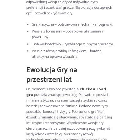
odpowiedniej wersji zależy od indywidualnych
preferencji i oczekiwań gracza. Eksploracja dostępnych
opcji pozwoli odkryć świat gry.
Gra klasyczna – podstawowa mechanika rozgrywki.
Wersje z bonusami – dodatkowe ułatwienia i
power-upy.
Tryb wieloosobowy – rywalizacja z innymi graczami.
Wersje z różną grafiką i dźwiękiem – bardziej
atrakcyjna oprawa wizualna.
Ewolucja Gry na
przestrzeni lat
Od momentu swojego powstania
chicken road
gra
przeszła znaczącą ewolucję. Pierwotnie prosta i
minimalistyczna, z czasem zaczęła zyskiwać coraz
bardziej zaawansowane funkcje. Dodano nowe typy
przeszkód, bonusy i tryby gry. Poprawiono grafikę i
dźwięk. Zmieniło się sterowanie, aby stało się bardziej
intuicyjne i responsywne. Współczesne wersje gry
oferują znacznie bardziej rozbudowaną rozgrywkę niż
kiedykolwiek wcześniej. Nieustanny rozwój
technologiczny wpływa na innowacje w świecie gier.