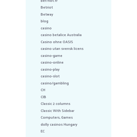
bet-riot.fr
Betriot
Betway
blog
casino
casino betalice Australia
Casino ohne OASIS
casino utan svensk licens
casino-game
casino-online
casino-play
casino-slot
casino/gambling
CH
CIB
Classic 2 columns
Classic With Sidebar
Computers, Games
dolly casinos Hungary
EC