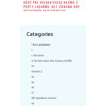
KÓDY PRE VULKAN VEGAS KASÍNO 2
PORTY ZADARMO: BEZ ZÍSKANIA HRY
OBCHODNÍK ARISTOKRATOV
Categories
! Без рубрики
1
1. Betzino
1) 157190 links Mix Casino DONE
10
1000A Z
14
15
16
17
181-Spinbara Casino
19