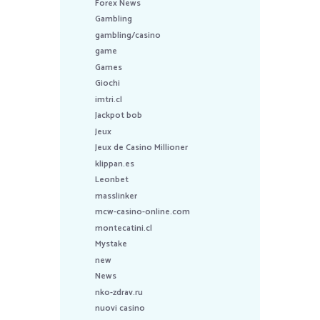
Forex News
Gambling
gambling/casino
game
Games
Giochi
imtri.cl
Jackpot bob
Jeux
Jeux de Casino Millioner
klippan.es
Leonbet
masslinker
mcw-casino-online.com
montecatini.cl
Mystake
new
News
nko-zdrav.ru
nuovi casino