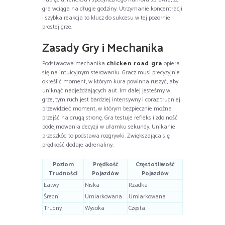
gra wciąga na długie godziny. Utrzymanie koncentracji
i szybka reakcja to klucz do sukcesu w tej pozornie
prostej grze.
Zasady Gry i Mechanika
Podstawowa mechanika
chicken road gra
opiera
się na intuicyjnym sterowaniu. Gracz musi precyzyjnie
określić moment, w którym kura powinna ruszyć, aby
uniknąć nadjeżdżających aut. Im dalej jesteśmy w
grze, tym ruch jest bardziej intensywny i coraz trudniej
przewidzieć moment, w którym bezpiecznie można
przejść na drugą stronę. Gra testuje refleks i zdolność
podejmowania decyzji w ułamku sekundy. Unikanie
przeszkód to podstawa rozgrywki. Zwiększająca się
prędkość dodaje adrenaliny.
Poziom
Prędkość
Częstotliwość
Trudności
Pojazdów
Pojazdów
Łatwy
Niska
Rzadka
Średni
Umiarkowana
Umiarkowana
Trudny
Wysoka
Częsta