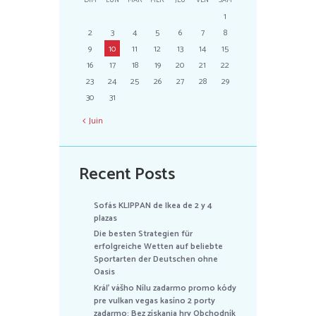
DIM
LUN
MAR
MER
JEU
VEN
SAM
1
2
3
4
5
6
7
8
9
10
11
12
13
14
15
16
17
18
19
20
21
22
23
24
25
26
27
28
29
30
31
Juin
Recent Posts
Sofás KLIPPAN de Ikea de 2 y 4
plazas
Die besten Strategien für
erfolgreiche Wetten auf beliebte
Sportarten der Deutschen ohne
Oasis
Kráľ vášho Nílu zadarmo promo kódy
pre vulkan vegas kasíno 2 porty
zadarmo: Bez získania hry Obchodník