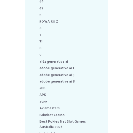
46
47
5
50%A 50 Z
6
7
71
8
9
a16z generative ai
adobe generative ai 1
adobe generative ai 3
adobe generative ai 8
ahh
APK
at99
Aviamasters
Bdmbet Casino
Best Pokies Net Slot Games
Australia 2026