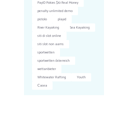
PayID Pokies $10 Real Money
penalty unlimited demo
pistolo
playid
River Kayaking
Sea Kayaking
siti di slot online
siti slot non aams
sportwetten
sportwetten österreich
wettanbieter
Whitewater Rafting
Youth
Сasea