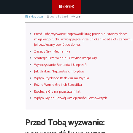
RÉSERVER
1 May 2026
Louis Bedard
216
Przed Tobą wyzwanie: poprowadź kurę przez nieustanny chaos
miejskiego ruchu w wciągającej grze Chicken Road slot i zapewnij
jej bezpieczny powrót do domu.
Zasady Gry i Mechanika
Strategie Przetrwania i Optymalizacja Gry
Wykorzystanie Bonusów i Ulepszeń
Jak Unikać Najczęstszych Błędów
Wpływ Szybkiego Refleksu na Wyniki
Różne Wersje Gry i ich Specyfika
Ewolucja Gry na przestrzeni lat
Wpływ Gry na Rozwój Umiejętności Poznawczych
Przed Tobą wyzwanie: