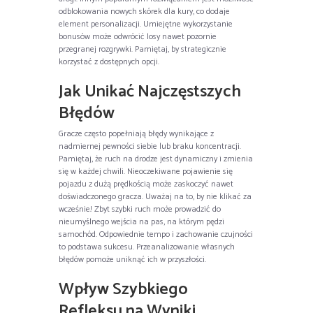
odblokowania nowych skórek dla kury, co dodaje
element personalizacji. Umiejętne wykorzystanie
bonusów może odwrócić losy nawet pozornie
przegranej rozgrywki. Pamiętaj, by strategicznie
korzystać z dostępnych opcji.
Jak Unikać Najczęstszych
Błędów
Gracze często popełniają błędy wynikające z
nadmiernej pewności siebie lub braku koncentracji.
Pamiętaj, że ruch na drodze jest dynamiczny i zmienia
się w każdej chwili. Nieoczekiwane pojawienie się
pojazdu z dużą prędkością może zaskoczyć nawet
doświadczonego gracza. Uważaj na to, by nie klikać za
wcześnie! Zbyt szybki ruch może prowadzić do
nieumyślnego wejścia na pas, na którym pędzi
samochód. Odpowiednie tempo i zachowanie czujności
to podstawa sukcesu. Przeanalizowanie własnych
błędów pomoże uniknąć ich w przyszłości.
Wpływ Szybkiego
Refleksu na Wyniki