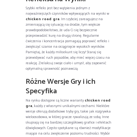
Szybki refleks jest bez wątpienia jednym z
najważniejszych czynników wpływających na wyniki w
chicken road gra
. Im szybciej zareagujesz na
zmieniającą się sytuację na drodze, tym większe
prawdopodobieństwo, że uda Ci się bezpiecznie
przeprowadzić kurę na drugą stronę. Regularne
ćwiczenia i koncentracja pomagają poprawić refleks i
zwiększyć szanse na osiągnięcie wysokich wyników.
Pamiętaj, że każdy milisekunt się liczy! Staraj się
przewidywać ruch pojazdów, aby mieć więcej czasu na
reakcję. Zrelaksuj swoje ciało i umysł, aby zapewnić
optymalną sprawność poznawczą.
Różne Wersje Gry i ich
Specyfika
Na rynku dostępne są liczne warianty
chicken road
gra
, każdy z własnymi unikalnymi cechami. Niektóre
wersje oferują dodatkowe tryby gry, takie jak rozgrywka
wieloosobowa, w której gracze rywalizują ze sobą. Inne
skupiają się na bardziej szczegółowej grafice i efektach
dźwiękowych. Często spotykane są również modyfikacje
mające na celu zwiększenie poziomu trudności. Wybór