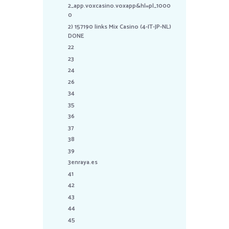
2_app.voxcasino.voxapp&hl=pl_1000
0
2) 157190 links Mix Casino (4-IT-JP-NL)
DONE
22
23
24
26
34
35
36
37
38
39
3enraya.es
41
42
43
44
45