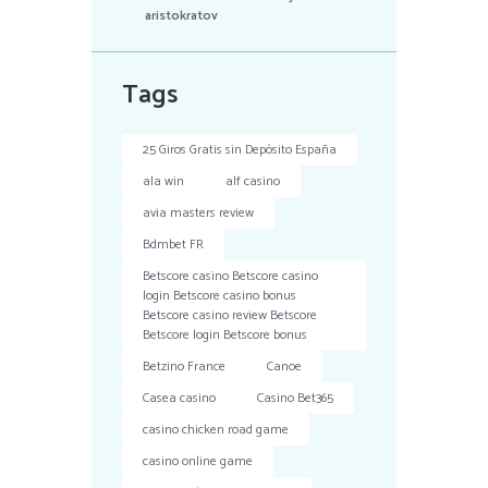
aristokratov
Tags
25 Giros Gratis sin Depósito España
ala win
alf casino
avia masters review
Bdmbet FR
Betscore casino Betscore casino
login Betscore casino bonus
Betscore casino review Betscore
Betscore login Betscore bonus
Betzino France
Canoe
Casea casino
Casino Bet365
casino chicken road game
casino online game