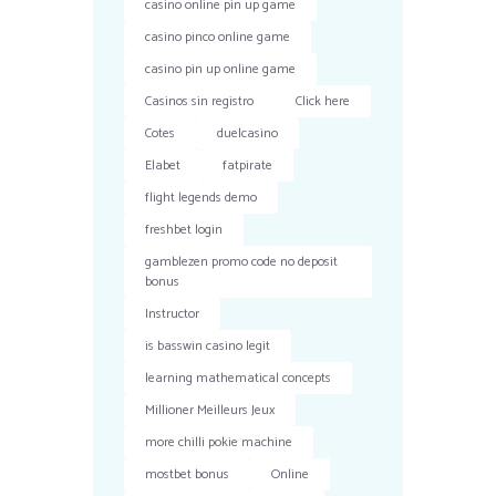
casino online pin up game
casino pinco online game
casino pin up online game
Casinos sin registro
Click here
Cotes
duelcasino
Elabet
fatpirate
flight legends demo
freshbet login
gamblezen promo code no deposit
bonus
Instructor
is basswin casino legit
learning mathematical concepts
Millioner Meilleurs Jeux
more chilli pokie machine
mostbet bonus
Online