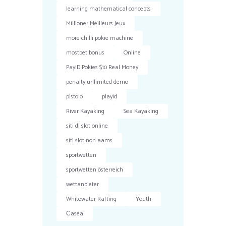
learning mathematical concepts
Millioner Meilleurs Jeux
more chilli pokie machine
mostbet bonus
Online
PayID Pokies $10 Real Money
penalty unlimited demo
pistolo
playid
River Kayaking
Sea Kayaking
siti di slot online
siti slot non aams
sportwetten
sportwetten österreich
wettanbieter
Whitewater Rafting
Youth
Сasea