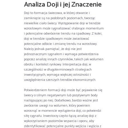
Analiza Doji i jej Znaczenie
Doji to formacja świecowa, w której otwarcie i
zamknięcie są na podobnych poziomach, tworząc
niewielkie ciało świecy. Występowanie doji w trendzie
wzrostowym może sygnalizować słabnące momentum
i potencjalne odwrócenie trendu na spadkowy. Z kolei,
doji w trendzie spadkowym może zwiastować
potencjalne odbicie i zmianę trendu na wzrostowy.
Należy jednak pamiętać, że doji nie jest
jednoznacznym sygnałem i wymaga potwierdzenia
poprzez analizę innych czynników, takich jak wolumen
obrotu i kontekst rynkowy. Interpretacja doji, w
szczególności w długoterminowych strategiach
inwestycyjnych, wymaga większej ostrożności i
uwzględnienia szerszych trendów ekonomicznych.
Potwierdzeniem formacji doji może być pojawienie się
świecy o silnym negatywnym lub pozytywnym body
następującej po niej. Dodatkowo, bardzo ważne jest
zwrócenie uwagi na wolumen, który powinien
wzrosnąć w momencie wystąpienia doji, co potwierdzi
siłę sygnału. Inwestorzy często łączą analizę doji z
wykorzystaniem poziomów wsparcia i oporu, aby
zidentyfikować potencjalne punkty wejścia i wyjścia z