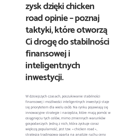
zysk dzięki chicken
road opinie – poznaj
taktyki, które otworzą
Ci drogę do stabilności
finansowej i
inteligentnych
inwestycji.
W dzisiejszych czasach, poszukiwanie stabilności
finansowej i możliwości inteligentnych inwestycji staje
się priorytetem dla wielu osób. Na rynku pojawiają się
innowacyjne strategie i narzędzia, które mają pomóc w
osiągnięciu tych celów, mimo zmiennych warunków
gospodarczych. Jedną z nich, która zyskuje coraz
większą popularność, jest tzw. « chicken road »,
strategia tradingowa oparta na analizie ruchu ceny