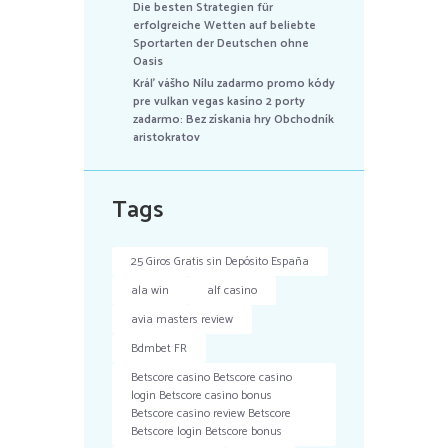
Die besten Strategien für
erfolgreiche Wetten auf beliebte
Sportarten der Deutschen ohne
Oasis
Kráľ vášho Nílu zadarmo promo kódy
pre vulkan vegas kasíno 2 porty
zadarmo: Bez získania hry Obchodník
aristokratov
Tags
25 Giros Gratis sin Depósito España
ala win
alf casino
avia masters review
Bdmbet FR
Betscore casino Betscore casino
login Betscore casino bonus
Betscore casino review Betscore
Betscore login Betscore bonus