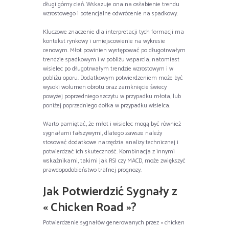
długi górny cień. Wskazuje ona na osłabienie trendu
wzrostowego i potencjalne odwrócenie na spadkowy.
Kluczowe znaczenie dla interpretacji tych formacji ma
kontekst rynkowy i umiejscowienie na wykresie
cenowym. Młot powinien występować po długotrwałym
trendzie spadkowym i w pobliżu wsparcia, natomiast
wisielec po długotrwałym trendzie wzrostowym i w
pobliżu oporu. Dodatkowym potwierdzeniem może być
wysoki wolumen obrotu oraz zamknięcie świecy
powyżej poprzedniego szczytu w przypadku młota, lub
poniżej poprzedniego dołka w przypadku wisielca.
Warto pamiętać, że młot i wisielec mogą być również
sygnałami fałszywymi, dlatego zawsze należy
stosować dodatkowe narzędzia analizy technicznej i
potwierdzać ich skuteczność. Kombinacja z innymi
wskaźnikami, takimi jak RSI czy MACD, może zwiększyć
prawdopodobieństwo trafnej prognozy.
Jak Potwierdzić Sygnały z
« Chicken Road »?
Potwierdzenie sygnałów generowanych przez « chicken