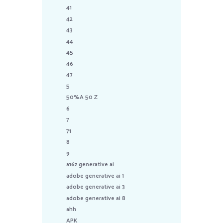
41
42
43
44
45
46
47
5
50%A 50 Z
6
7
71
8
9
a16z generative ai
adobe generative ai 1
adobe generative ai 3
adobe generative ai 8
ahh
APK