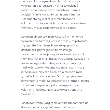
road » jest kluczowym elementem skutecznego
wykorzystania tej strategii. Nie należy polegać
wyłącznie na formacjach cenowych, ale również
uwzględnić inne wskaźniki techniczne i analizę
fundamentalną. Ważne jest monitorowanie
wolumenu obrotu, średnich ruchomych, wskaźników
momentum oraz poziomów wsparcia i oporu.
Wolumen obrotu powinien wzrosnąć w momencie
pojawienia się formacji « chicken road », co potwierdzi
siłę sygnału. Średnie ruchome mogą pomóc w
identyfikacji głównego trendu rynkowego i
potwierdzeniu potencjalnego odwrócenia. Wskaźniki
momentum, takie jak RSI czy MACD, mogą wskazać na
przesadną wyprzedaż lub wykupienie, co sugeruje
możliwość korekty. Poziomy wsparcia i oporu mogą
służyć jako punkty odniesienia dla potencjalnych
sygnałów kupna i sprzedaży. Dobrym przykładem
potwierdzenia może być pojawienie się formacji młota
na poziomie wsparcia, z jednoczesnym wzrostem
wolumenu i odwróceniem spadkowego trendu na
wykresie RSI.
Dodatkowo, warto uwzględnić analizę fundamentalną,
która może dostarczyć informacji o kondycji