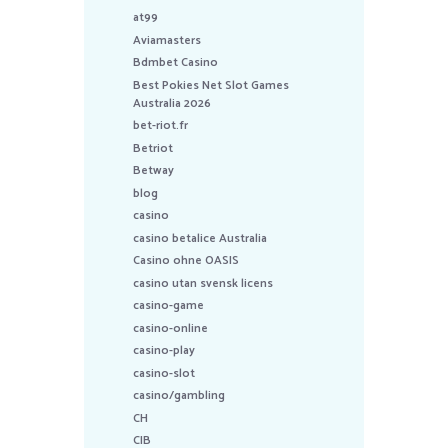
at99
Aviamasters
Bdmbet Casino
Best Pokies Net Slot Games
Australia 2026
bet-riot.fr
Betriot
Betway
blog
casino
casino betalice Australia
Casino ohne OASIS
casino utan svensk licens
casino-game
casino-online
casino-play
casino-slot
casino/gambling
CH
CIB