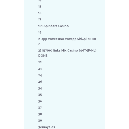
14
15
16
17
181-Spinbara Casino
19
2_app.voxcasino.voxapp&hl=pl_1000
0
2) 157190 links Mix Casino (4-IT-JP-NL)
DONE
22
23
24
26
34
35
36
37
38
39
3enraya.es