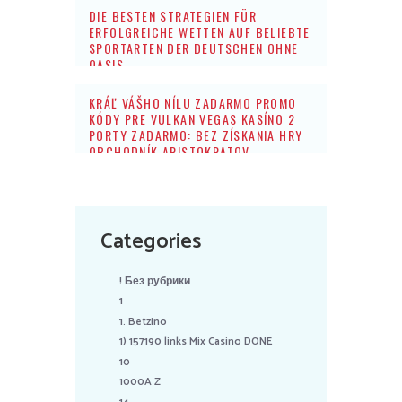
DIE BESTEN STRATEGIEN FÜR
ERFOLGREICHE WETTEN AUF BELIEBTE
SPORTARTEN DER DEUTSCHEN OHNE
OASIS
KRÁĽ VÁŠHO NÍLU ZADARMO PROMO
KÓDY PRE VULKAN VEGAS KASÍNO 2
PORTY ZADARMO: BEZ ZÍSKANIA HRY
OBCHODNÍK ARISTOKRATOV
Categories
! Без рубрики
1
1. Betzino
1) 157190 links Mix Casino DONE
10
1000A Z