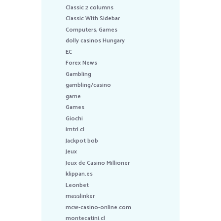
Classic 2 columns
Classic With Sidebar
Computers, Games
dolly casinos Hungary
EC
Forex News
Gambling
gambling/casino
game
Games
Giochi
imtri.cl
Jackpot bob
Jeux
Jeux de Casino Millioner
klippan.es
Leonbet
masslinker
mcw-casino-online.com
montecatini.cl