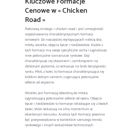
Kluczowe Formacje
Cenowe w « Chicken
Road »
Podstawą strategii « chicken road » jest umiejętność
rozpoznawania charakterystycznych formacji
cenowych. Do najczęściej występujących należą doji,
młoty, wisielce, objęcia bycze i niedźwiedzie. Każda z
tych formacji ma swoje specyficzne cechy i sygnalizuje
inne potencjalne scenariusze rynkowe. Doji
charakteryzuje się otwarciem i zamknięciem na
zbliżonym poziomie, co wskazuje na brak decyzyjności
rynku. Młot, z kolei, to formacja charakteryzująca się
krótkim dolnym cieniem, sugerująca potencjalne
odbicie od wsparcia.
Wisielec jest formacją odwrotną do młota,
sygnalizującą potencjalne odbicie od oporu. Objęcia
bycze i niedźwiedzie to formacje składające się z dwóch
świec, które wskazują na silny momentum w
określonym kierunku. Analiza tych formacji powinna
być przeprowadzana w kontekście szerszego trendu
rynkowego i innych wskaźników technicznych.