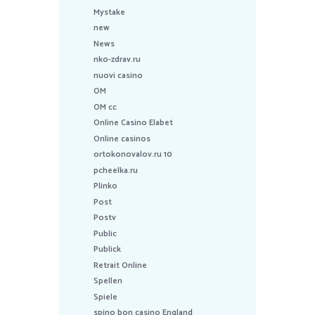
Mystake
new
News
nko-zdrav.ru
nuovi casino
OM
OM cc
Online Casino Elabet
Online casinos
ortokonovalov.ru 10
pcheelka.ru
Plinko
Post
Postv
Public
Publick
Retrait Online
Spellen
Spiele
spino bon casino England