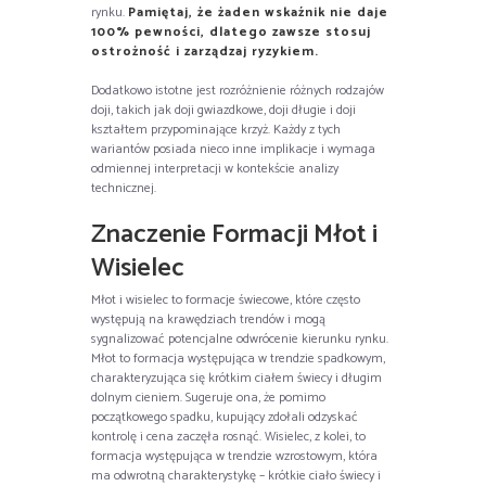
rynku.
Pamiętaj, że żaden wskaźnik nie daje
100% pewności, dlatego zawsze stosuj
ostrożność i zarządzaj ryzykiem.
Dodatkowo istotne jest rozróżnienie różnych rodzajów
doji, takich jak doji gwiazdkowe, doji długie i doji
kształtem przypominające krzyż. Każdy z tych
wariantów posiada nieco inne implikacje i wymaga
odmiennej interpretacji w kontekście analizy
technicznej.
Znaczenie Formacji Młot i
Wisielec
Młot i wisielec to formacje świecowe, które często
występują na krawędziach trendów i mogą
sygnalizować potencjalne odwrócenie kierunku rynku.
Młot to formacja występująca w trendzie spadkowym,
charakteryzująca się krótkim ciałem świecy i długim
dolnym cieniem. Sugeruje ona, że pomimo
początkowego spadku, kupujący zdołali odzyskać
kontrolę i cena zaczęła rosnąć. Wisielec, z kolei, to
formacja występująca w trendzie wzrostowym, która
ma odwrotną charakterystykę – krótkie ciało świecy i