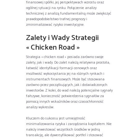
finansowej spółki, jej perspektywach wzrostu oraz
ogólnej sytuacji na rynku. Połączenie analizy
technicznej z analizą fundamentalną może zwiększyć
prawdopodobieństwo trafnej prognozy i
zminimalizować ryzyko inwestycyjne.
Zalety i Wady Strategii
« Chicken Road »
Strategia « chicken road » posiada zarówno swoje
zalety, jak i wady. Do zalet należą relatywna prostota,
łatwość identyfikacji formacji cenowych oraz
możliwość wykorzystania jej na różnych rynkach i
instrumentach finansowych. Może być stosowana
zarówno przez początkujących, jak i doświadczonych
inwestorów. Z kolei, do wad należą potencjalne sygnały
fałszywe, konieczność potwierdzenia sygnałów za
pomocą innych wskaźników oraz czasochłonność
analizy wykresów.
Kluczem do sukcesu jest umiejętność
minimalizowania ryzyka i zarządzania kapitałem. Nie
należy inwestować wszystkich środków w jedną
transakcję, ale dywersyfikować portfel i stosować