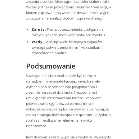
zlecenia stop-loss, które ograniczą potencjalne straty.
Ważne jest także prowadzenie dziennika transakcji, w
którym zapisywane są wszystkie decyzje inwestycyjne,
co pozwala na analizę błędów i poprawę strategii.
Zalety:
Prosta do zrozumienia, dostępna na
różnych rynkach, możliwość szybkiego zarobku.
Wady:
Generuje wiele fałszywych sygnałów,
wymaga potwierdzenia innymi wskaźnikami,
czasochłonna analiza.
Podsumowanie
Strategia « chicken road » może być cennym
narzędziem w arsenale każdego inwestora, ale
wymaga ona odpowiedniego przygotowania i
zrozumienia zasad działania. Niezbędna jest
umiejętność rozpoznawania formacji cenowych,
potwierdzania sygnałów za pomocą innych
wskaźników oraz zarządzania ryzykiem. Pamiętaj, że
żadna strategia inwestycyjna nie gwarantuje zysku, a
straty są nieodłącznym elementem rynku
finansowego.
Inwestowanie zawsze wiąże się z ryzykiem. Wykorzystaj