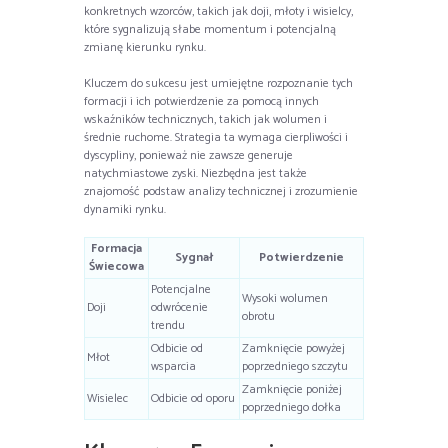
konkretnych wzorców, takich jak doji, młoty i wisielcy,
które sygnalizują słabe momentum i potencjalną
zmianę kierunku rynku.
Kluczem do sukcesu jest umiejętne rozpoznanie tych
formacji i ich potwierdzenie za pomocą innych
wskaźników technicznych, takich jak wolumen i
średnie ruchome. Strategia ta wymaga cierpliwości i
dyscypliny, ponieważ nie zawsze generuje
natychmiastowe zyski. Niezbędna jest także
znajomość podstaw analizy technicznej i zrozumienie
dynamiki rynku.
Formacja
Sygnał
Potwierdzenie
Świecowa
Potencjalne
Wysoki wolumen
Doji
odwrócenie
obrotu
trendu
Odbicie od
Zamknięcie powyżej
Młot
wsparcia
poprzedniego szczytu
Zamknięcie poniżej
Wisielec
Odbicie od oporu
poprzedniego dołka