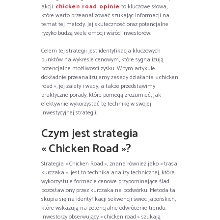
akcji.
chicken road opinie
to kluczowe słowa,
które warto przeanalizować szukając informacji na
temat tej metody. Jej skuteczność oraz potencjalne
ryzyko budzą wiele emocji wśród inwestorów.
Celem tej strategii jest identyfikacja kluczowych
punktów na wykresie cenowym, które sygnalizują
potencjalne możliwości zysku. W tym artykule
dokładnie przeanalizujemy zasady działania « chicken
road », jej zalety i wady, a także przedstawimy
praktyczne porady, które pomogą zrozumieć, jak
efektywnie wykorzystać tę technikę w swojej
inwestycyjnej strategii.
Czym jest strategia
« Chicken Road »?
Strategia « Chicken Road », znana również jako « trasa
kurczaka », jest to technika analizy technicznej, która
wykorzystuje formacje cenowe przypominające ślad
pozostawiony przez kurczaka na podwórku. Metoda ta
skupia się na identyfikacji sekwencji świec japońskich,
które wskazują na potencjalne odwrócenie trendu.
Inwestorzy obserwujący « chicken road » szukają