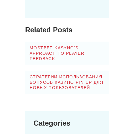
Related Posts
MOSTBET KASYNO’S
APPROACH TO PLAYER
FEEDBACK
СТРАТЕГИИ ИСПОЛЬЗОВАНИЯ
БОНУСОВ КАЗИНО PIN UP ДЛЯ
НОВЫХ ПОЛЬЗОВАТЕЛЕЙ
Categories