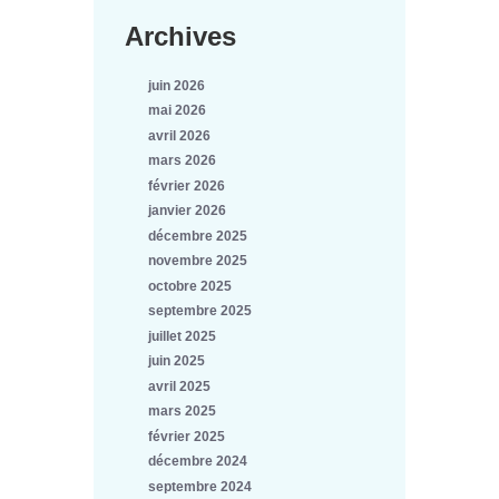
Archives
juin 2026
mai 2026
avril 2026
mars 2026
février 2026
janvier 2026
décembre 2025
novembre 2025
octobre 2025
septembre 2025
juillet 2025
juin 2025
avril 2025
mars 2025
février 2025
décembre 2024
septembre 2024