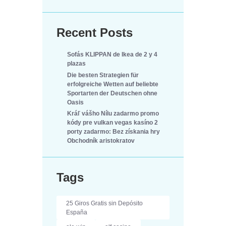
Recent Posts
Sofás KLIPPAN de Ikea de 2 y 4
plazas
Die besten Strategien für
erfolgreiche Wetten auf beliebte
Sportarten der Deutschen ohne
Oasis
Kráľ vášho Nílu zadarmo promo
kódy pre vulkan vegas kasíno 2
porty zadarmo: Bez získania hry
Obchodník aristokratov
Tags
25 Giros Gratis sin Depósito
España