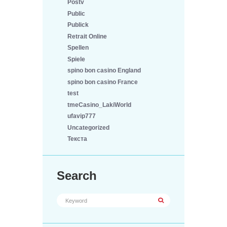
Postv
Public
Publick
Retrait Online
Spellen
Spiele
spino bon casino England
spino bon casino France
test
tmeCasino_LakiWorld
ufavip777
Uncategorized
Текста
Search