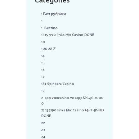
Categories
! Без рубрики
1
1. Betzino
1) 157190 links Mix Casino DONE
10
1000A Z
14
15
16
17
181-Spinbara Casino
19
2_app.voxcasino.voxapp&hl=pl_1000
0
2) 157190 links Mix Casino (4-IT-JP-NL)
DONE
22
23
24