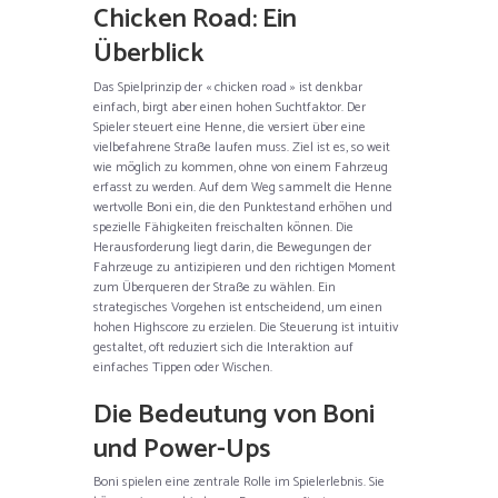
Chicken Road: Ein
Überblick
Das Spielprinzip der « chicken road » ist denkbar
einfach, birgt aber einen hohen Suchtfaktor. Der
Spieler steuert eine Henne, die versiert über eine
vielbefahrene Straße laufen muss. Ziel ist es, so weit
wie möglich zu kommen, ohne von einem Fahrzeug
erfasst zu werden. Auf dem Weg sammelt die Henne
wertvolle Boni ein, die den Punktestand erhöhen und
spezielle Fähigkeiten freischalten können. Die
Herausforderung liegt darin, die Bewegungen der
Fahrzeuge zu antizipieren und den richtigen Moment
zum Überqueren der Straße zu wählen. Ein
strategisches Vorgehen ist entscheidend, um einen
hohen Highscore zu erzielen. Die Steuerung ist intuitiv
gestaltet, oft reduziert sich die Interaktion auf
einfaches Tippen oder Wischen.
Die Bedeutung von Boni
und Power-Ups
Boni spielen eine zentrale Rolle im Spielerlebnis. Sie