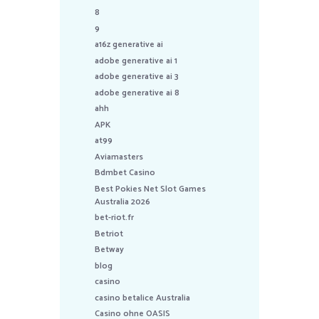
8
9
a16z generative ai
adobe generative ai 1
adobe generative ai 3
adobe generative ai 8
ahh
APK
at99
Aviamasters
Bdmbet Casino
Best Pokies Net Slot Games
Australia 2026
bet-riot.fr
Betriot
Betway
blog
casino
casino betalice Australia
Casino ohne OASIS