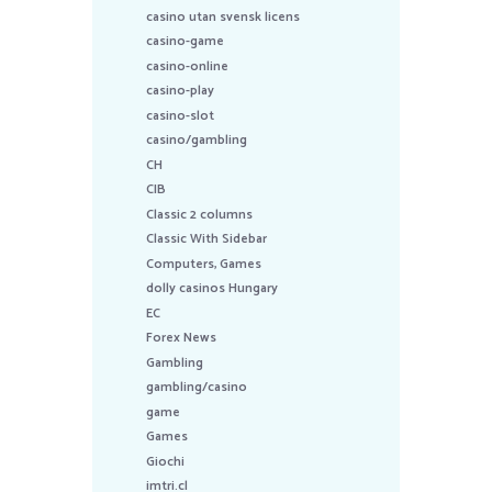
casino utan svensk licens
casino-game
casino-online
casino-play
casino-slot
casino/gambling
CH
CIB
Classic 2 columns
Classic With Sidebar
Computers, Games
dolly casinos Hungary
EC
Forex News
Gambling
gambling/casino
game
Games
Giochi
imtri.cl