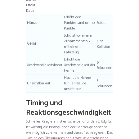
Effekt
Dauer
Erhöht den
Münze
Punktestand um 10
Sofort
Punkte
Schützt vor einem
Zusammenstoß
Eine
Schild
mit einem
Kollision
Fahrzeug
Erhöht die
5
Geschwindigkeitsboost
Geschwindigkeit der
Sekunden
Henne
Macht die Henne
3
Unsichtbarkeit
für Fahrzeuge
Sekunden
unsichtbar
Timing und
Reaktionsgeschwindigkeit
Schnelles Reagieren ist entscheidend für den Erfolg. Es
ist wichtig, die Bewegungen der Fahrzeuge so schnell
wie möglich zu erkennen und darauf zu reagieren. Das
Timing des Überquerens der Straße ist entscheidend.