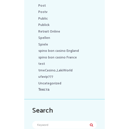
Post
Postv
Public
Publick
Retrait Online
Spellen
Spiele
spino bon casino England
spino bon casino France
test
tmeCasino_LakiWorld
ufavip777
Uncategorized
Текста
Search