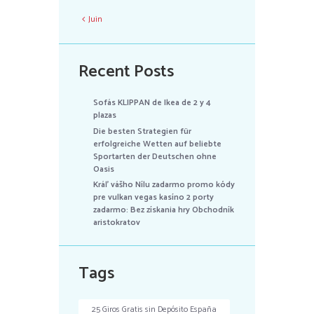
Juin
Recent Posts
Sofás KLIPPAN de Ikea de 2 y 4
plazas
Die besten Strategien für
erfolgreiche Wetten auf beliebte
Sportarten der Deutschen ohne
Oasis
Kráľ vášho Nílu zadarmo promo kódy
pre vulkan vegas kasíno 2 porty
zadarmo: Bez získania hry Obchodník
aristokratov
Tags
25 Giros Gratis sin Depósito España