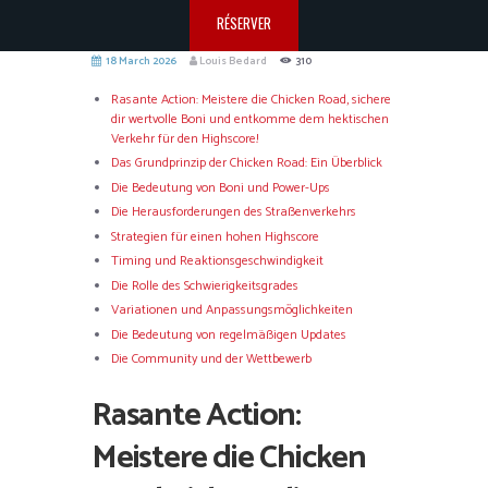
RÉSERVER
18 March 2026
Louis Bedard
310
Rasante Action: Meistere die Chicken Road, sichere
dir wertvolle Boni und entkomme dem hektischen
Verkehr für den Highscore!
Das Grundprinzip der Chicken Road: Ein Überblick
Die Bedeutung von Boni und Power-Ups
Die Herausforderungen des Straßenverkehrs
Strategien für einen hohen Highscore
Timing und Reaktionsgeschwindigkeit
Die Rolle des Schwierigkeitsgrades
Variationen und Anpassungsmöglichkeiten
Die Bedeutung von regelmäßigen Updates
Die Community und der Wettbewerb
Rasante Action:
Meistere die Chicken