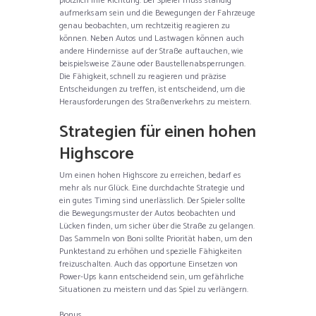
plötzlich ihre Richtung. Der Spieler muss ständig
aufmerksam sein und die Bewegungen der Fahrzeuge
genau beobachten, um rechtzeitig reagieren zu
können. Neben Autos und Lastwagen können auch
andere Hindernisse auf der Straße auftauchen, wie
beispielsweise Zäune oder Baustellenabsperrungen.
Die Fähigkeit, schnell zu reagieren und präzise
Entscheidungen zu treffen, ist entscheidend, um die
Herausforderungen des Straßenverkehrs zu meistern.
Strategien für einen hohen
Highscore
Um einen hohen Highscore zu erreichen, bedarf es
mehr als nur Glück. Eine durchdachte Strategie und
ein gutes Timing sind unerlässlich. Der Spieler sollte
die Bewegungsmuster der Autos beobachten und
Lücken finden, um sicher über die Straße zu gelangen.
Das Sammeln von Boni sollte Priorität haben, um den
Punktestand zu erhöhen und spezielle Fähigkeiten
freizuschalten. Auch das opportune Einsetzen von
Power-Ups kann entscheidend sein, um gefährliche
Situationen zu meistern und das Spiel zu verlängern.
Bonus