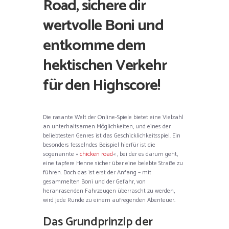
Road, sichere dir
wertvolle Boni und
entkomme dem
hektischen Verkehr
für den Highscore!
Die rasante Welt der Online-Spiele bietet eine Vielzahl
an unterhaltsamen Möglichkeiten, und eines der
beliebtesten Genres ist das Geschicklichkeitsspiel. Ein
besonders fesselndes Beispiel hierfür ist die
sogenannte «
chicken road
« , bei der es darum geht,
eine tapfere Henne sicher über eine belebte Straße zu
führen. Doch das ist erst der Anfang – mit
gesammelten Boni und der Gefahr, von
heranrasenden Fahrzeugen überrascht zu werden,
wird jede Runde zu einem aufregenden Abenteuer.
Das Grundprinzip der