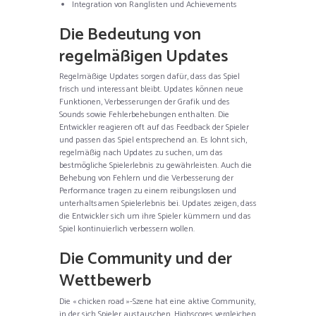
Integration von Ranglisten und Achievements
Die Bedeutung von
regelmäßigen Updates
Regelmäßige Updates sorgen dafür, dass das Spiel
frisch und interessant bleibt. Updates können neue
Funktionen, Verbesserungen der Grafik und des
Sounds sowie Fehlerbehebungen enthalten. Die
Entwickler reagieren oft auf das Feedback der Spieler
und passen das Spiel entsprechend an. Es lohnt sich,
regelmäßig nach Updates zu suchen, um das
bestmögliche Spielerlebnis zu gewährleisten. Auch die
Behebung von Fehlern und die Verbesserung der
Performance tragen zu einem reibungslosen und
unterhaltsamen Spielerlebnis bei. Updates zeigen, dass
die Entwickler sich um ihre Spieler kümmern und das
Spiel kontinuierlich verbessern wollen.
Die Community und der
Wettbewerb
Die « chicken road »-Szene hat eine aktive Community,
in der sich Spieler austauschen, Highscores vergleichen