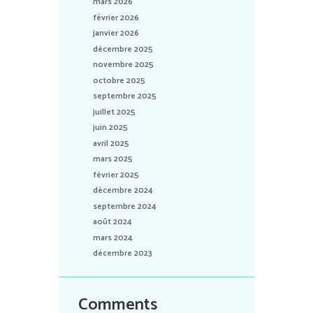
mars 2026
février 2026
janvier 2026
décembre 2025
novembre 2025
octobre 2025
septembre 2025
juillet 2025
juin 2025
avril 2025
mars 2025
février 2025
décembre 2024
septembre 2024
août 2024
mars 2024
décembre 2023
Comments