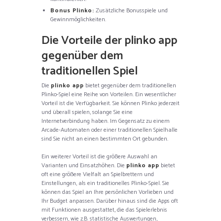
Bonus Plinko:
Zusätzliche Bonusspiele und
Gewinnmöglichkeiten.
Die Vorteile der plinko app
gegenüber dem
traditionellen Spiel
Die
plinko app
bietet gegenüber dem traditionellen
Plinko-Spiel eine Reihe von Vorteilen. Ein wesentlicher
Vorteil ist die Verfügbarkeit. Sie können Plinko jederzeit
und überall spielen, solange Sie eine
Internetverbindung haben. Im Gegensatz zu einem
Arcade-Automaten oder einer traditionellen Spielhalle
sind Sie nicht an einen bestimmten Ort gebunden.
Ein weiterer Vorteil ist die größere Auswahl an
Varianten und Einsatzhöhen. Die
plinko app
bietet
oft eine größere Vielfalt an Spielbrettern und
Einstellungen, als ein traditionelles Plinko-Spiel. Sie
können das Spiel an Ihre persönlichen Vorlieben und
Ihr Budget anpassen. Darüber hinaus sind die Apps oft
mit Funktionen ausgestattet, die das Spielerlebnis
verbessern, wie z.B. statistische Auswertungen,