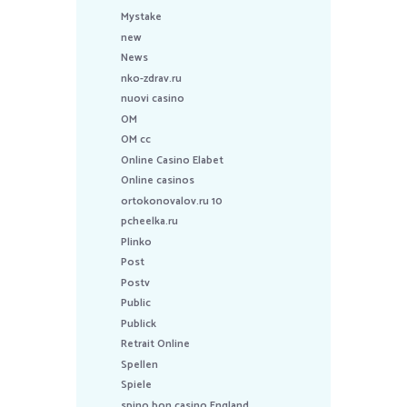
Mystake
new
News
nko-zdrav.ru
nuovi casino
OM
OM cc
Online Casino Elabet
Online casinos
ortokonovalov.ru 10
pcheelka.ru
Plinko
Post
Postv
Public
Publick
Retrait Online
Spellen
Spiele
spino bon casino England