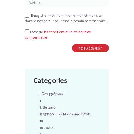
Enregistrer mon nom, mon e-mail et mon site
dans le navigateur pour mon prochain commentaire.
J’accepte
les conditions et la politique de
confidentialité
Categories
! Без рубрики
1
1. Betzino
1) 157190 links Mix Casino DONE
10
1000A Z