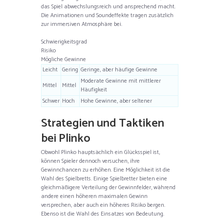
das Spiel abwechslungsreich und ansprechend macht.
Die Animationen und Soundeffekte tragen zusätzlich
zur immersiven Atmosphäre bei.
Schwierigkeitsgrad
Risiko
Mögliche Gewinne
Leicht
Gering
Geringe, aber häufige Gewinne
Moderate Gewinne mit mittlerer
Mittel
Mittel
Häufigkeit
Schwer
Hoch
Hohe Gewinne, aber seltener
Strategien und Taktiken
bei Plinko
Obwohl Plinko hauptsächlich ein Glücksspiel ist,
können Spieler dennoch versuchen, ihre
Gewinnchancen zu erhöhen. Eine Möglichkeit ist die
Wahl des Spielbretts. Einige Spielbretter bieten eine
gleichmäßigere Verteilung der Gewinnfelder, während
andere einen höheren maximalen Gewinn
versprechen, aber auch ein höheres Risiko bergen.
Ebenso ist die Wahl des Einsatzes von Bedeutung.