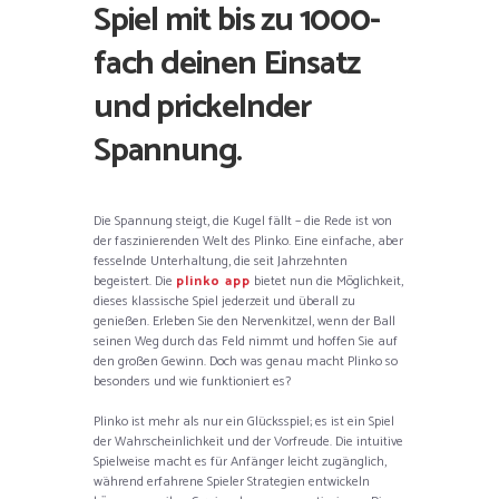
Spiel mit bis zu 1000-
fach deinen Einsatz
und prickelnder
Spannung.
Die Spannung steigt, die Kugel fällt – die Rede ist von
der faszinierenden Welt des Plinko. Eine einfache, aber
fesselnde Unterhaltung, die seit Jahrzehnten
begeistert. Die
plinko app
bietet nun die Möglichkeit,
dieses klassische Spiel jederzeit und überall zu
genießen. Erleben Sie den Nervenkitzel, wenn der Ball
seinen Weg durch das Feld nimmt und hoffen Sie auf
den großen Gewinn. Doch was genau macht Plinko so
besonders und wie funktioniert es?
Plinko ist mehr als nur ein Glücksspiel; es ist ein Spiel
der Wahrscheinlichkeit und der Vorfreude. Die intuitive
Spielweise macht es für Anfänger leicht zugänglich,
während erfahrene Spieler Strategien entwickeln