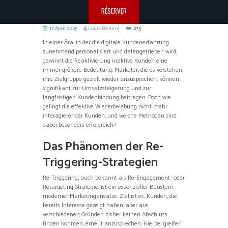
RÉSERVER
17 April 2025
Louis Bedard
275
In einer Ära, in der die digitale Kundenerfahrung
zunehmend personalisiert und datengetrieben wird,
gewinnt die Reaktivierung inaktive Kunden eine
immer größere Bedeutung. Marketer, die es verstehen,
ihre Zielgruppe gezielt wieder anzusprechen, können
signifikant zur Umsatzsteigerung und zur
langfristigen Kundenbindung beitragen. Doch wie
gelingt die effektive Wiederbelebung nicht mehr
interagierender Kunden, und welche Methoden sind
dabei besonders erfolgreich?
Das Phänomen der Re-
Triggering-Strategien
Re-Triggering, auch bekannt als Re-Engagement- oder
Retargeting-Strategie, ist ein essenzieller Baustein
moderner Marketingansätze. Ziel ist es, Kunden, die
bereits Interesse gezeigt haben, aber aus
verschiedenen Gründen bisher keinen Abschluss
finden konnten, erneut anzusprechen. Hierbei greifen