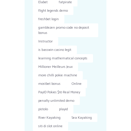
Elabet
fatpirate
flight legends demo
freshbet login
gamblezen promo code no deposit
bonus
Instructor
is basswin casino legit
learning mathematical concepts
Millioner Meilleurs Jeux
more chilli pokie machine
mostbet bonus
Online
PayID Pokies $10 Real Money
penalty unlimited demo
pistolo
playid
River Kayaking
Sea Kayaking
siti di slot online