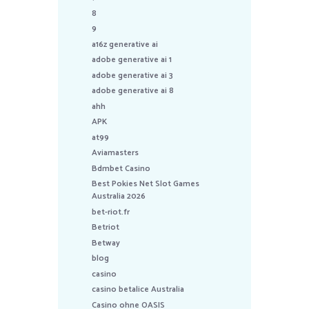
8
9
a16z generative ai
adobe generative ai 1
adobe generative ai 3
adobe generative ai 8
ahh
APK
at99
Aviamasters
Bdmbet Casino
Best Pokies Net Slot Games
Australia 2026
bet-riot.fr
Betriot
Betway
blog
casino
casino betalice Australia
Casino ohne OASIS