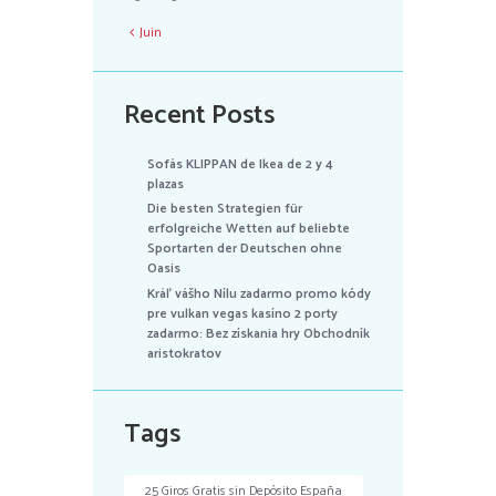
Juin
Recent Posts
Sofás KLIPPAN de Ikea de 2 y 4
plazas
Die besten Strategien für
erfolgreiche Wetten auf beliebte
Sportarten der Deutschen ohne
Oasis
Kráľ vášho Nílu zadarmo promo kódy
pre vulkan vegas kasíno 2 porty
zadarmo: Bez získania hry Obchodník
aristokratov
Tags
25 Giros Gratis sin Depósito España