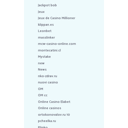
Jackpot bob
Jeux
Jeux de Casino Millioner
klippan.es
Leonbet
masslinker
mcw-casino-online.com
montecatini.cl
Mystake
new
News
nko-zdrav.ru
nuovi casino
OM
OM cc
Online Casino Elabet
Online casinos
ortokonovalov.ru 10
pcheelka.ru
Plinko