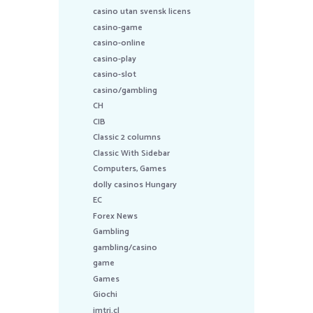
casino utan svensk licens
casino-game
casino-online
casino-play
casino-slot
casino/gambling
CH
CIB
Classic 2 columns
Classic With Sidebar
Computers, Games
dolly casinos Hungary
EC
Forex News
Gambling
gambling/casino
game
Games
Giochi
imtri.cl