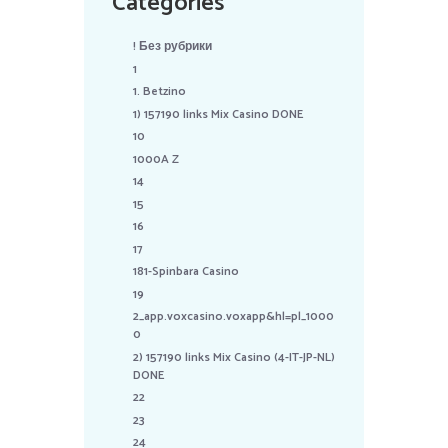
Categories
! Без рубрики
1
1. Betzino
1) 157190 links Mix Casino DONE
10
1000A Z
14
15
16
17
181-Spinbara Casino
19
2_app.voxcasino.voxapp&hl=pl_1000
0
2) 157190 links Mix Casino (4-IT-JP-NL)
DONE
22
23
24