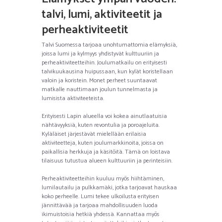
talvi, lumi, aktiviteetit ja
perheaktiviteetit
Talvi Suomessa tarjoaa unohtumattomia elämyksiä,
joissa lumi ja kylmyys yhdistyvät kulttuuriin ja
perheaktiviteetteihin. Joulumatkailu on erityisesti
talvikuukausina huipussaan, kun kylät koristellaan
valoin ja koristein. Monet perheet suuntaavat
matkalle nauttimaan joulun tunnelmasta ja
lumisista aktiviteeteista.
Erityisesti Lapin alueella voi kokea ainutlaatuisia
nähtävyyksiä, kuten revontulia ja poroajeluita.
Kyläläiset järjestävät mielellään erilaisia
aktiviteetteja, kuten joulumarkkinoita, joissa on
paikallisia herkkuja ja käsitöitä. Tämä on loistava
tilaisuus tutustua alueen kulttuuriin ja perinteisiin.
Perheaktiviteetteihin kuuluu myös hiihtäminen,
lumilautailu ja pulkkamäki, jotka tarjoavat hauskaa
koko perheelle. Lumi tekee ulkoilusta erityisen
jännittävää ja tarjoaa mahdollisuuden luoda
ikimuistoisia hetkiä yhdessä. Kannattaa myös