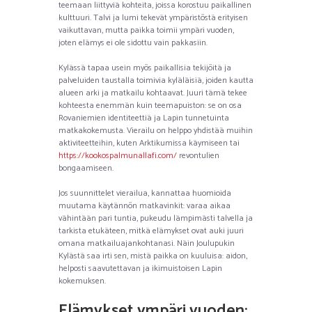
teemaan liittyviä kohteita, joissa korostuu paikallinen
kulttuuri. Talvi ja lumi tekevät ympäristöstä erityisen
vaikuttavan, mutta paikka toimii ympäri vuoden,
joten elämys ei ole sidottu vain pakkasiin.
Kylässä tapaa usein myös paikallisia tekijöitä ja
palveluiden taustalla toimivia kyläläisiä, joiden kautta
alueen arki ja matkailu kohtaavat. Juuri tämä tekee
kohteesta enemmän kuin teemapuiston: se on osa
Rovaniemien identiteettiä ja Lapin tunnetuinta
matkakokemusta. Vierailu on helppo yhdistää muihin
aktiviteetteihin, kuten Arktikumissa käymiseen tai
https://kookospalmunallafi.com/
revontulien
bongaamiseen.
Jos suunnittelet vierailua, kannattaa huomioida
muutama käytännön matkavinkit: varaa aikaa
vähintään pari tuntia, pukeudu lämpimästi talvella ja
tarkista etukäteen, mitkä elämykset ovat auki juuri
omana matkailuajankohtanasi. Näin Joulupukin
Kylästä saa irti sen, mistä paikka on kuuluisa: aidon,
helposti saavutettavan ja ikimuistoisen Lapin
kokemuksen.
Elämykset ympäri vuoden: