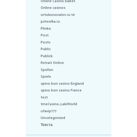
Online Casino Elabet
Online casinos
ortokonovalov.ru 10
pcheelka.ru
Plinko
Post
Postv
Public
Publick
Retrait Online
Spellen
Spiele
spino bon casino England
spino bon casino France
test
tmeCasino_LakiWorld
ufavip777
Uncategorized
Текста