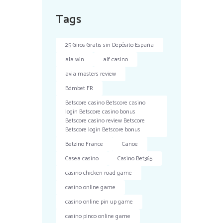
Tags
25 Giros Gratis sin Depósito España
ala win
alf casino
avia masters review
Bdmbet FR
Betscore casino Betscore casino
login Betscore casino bonus
Betscore casino review Betscore
Betscore login Betscore bonus
Betzino France
Canoe
Casea casino
Casino Bet365
casino chicken road game
casino online game
casino online pin up game
casino pinco online game