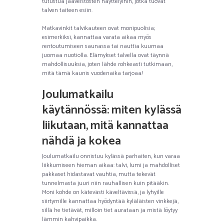
tutustua jääveistosten näyttelyihin, jotka tuovat
talven taiteen esiin.
Matkavinkit talvikauteen ovat monipuolisia;
esimerkiksi, kannattaa varata aikaa myös
rentoutumiseen saunassa tai nauttia kuumaa
juomaa nuotiolla. Elämykset talvella ovat täynnä
mahdollisuuksia, joten lähde rohkeasti tutkimaan,
mitä tämä kaunis vuodenaika tarjoaa!
Joulumatkailu
käytännössä: miten kylässä
liikutaan, mitä kannattaa
nähdä ja kokea
Joulumatkailu onnistuu kylässä parhaiten, kun varaa
liikkumiseen hieman aikaa: talvi, lumi ja mahdolliset
pakkaset hidastavat vauhtia, mutta tekevät
tunnelmasta juuri niin rauhallisen kuin pitääkin.
Moni kohde on kätevästi käveltävissä, ja lyhyille
siirtymille kannattaa hyödyntää kyläläisten vinkkejä,
sillä he tietävät, milloin tiet aurataan ja mistä löytyy
lämmin kahvipaikka.