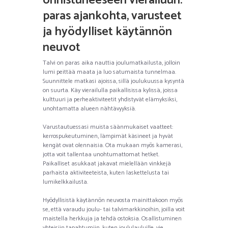
onnistuneeseen vierailuun:
paras ajankohta, varusteet
ja hyödylliset käytännön
neuvot
Talvi on paras aika nauttia joulumatkailusta, jolloin
lumi peittää maata ja luo satumaista tunnelmaa.
Suunnittele matkasi ajoissa, sillä joulukuussa kysyntä
on suurta. Käy vierailulla paikallisissa kylissä, joissa
kulttuuri ja perheaktiviteetit yhdistyvät elämyksiksi,
unohtamatta alueen nähtävyyksiä.
Varustautuessasi muista säänmukaiset vaatteet:
kerrospukeutuminen, lämpimät käsineet ja hyvät
kengät ovat olennaisia. Ota mukaan myös kamerasi,
jotta voit tallentaa unohtumattomat hetket.
Paikalliset asukkaat jakavat mielellään vinkkejä
parhaista aktiviteeteista, kuten laskettelusta tai
lumikelkkailusta.
Hyödyllisistä käytännön neuvosta mainittakoon myös
se, että varaudu joulu- tai talvimarkkinoihin, joilla voit
maistella herkkuja ja tehdä ostoksia. Osallistuminen
yhteisiin tapahtumiin, kuten joululauluille, vie