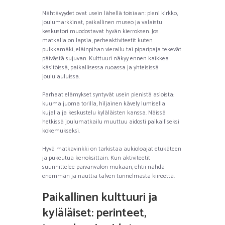
Nähtävyydet ovat usein lähellä toisiaan: pieni kirkko,
joulumarkkinat, paikallinen museo ja valaistu
keskustori muodostavat hyvän kierroksen. Jos
matkalla on lapsia, perheaktiviteetit kuten
pulkkamäki, eläinpihan vierailu tai piparipaja tekevät
päivästä sujuvan. Kulttuuri näkyy ennen kaikkea
käsitöissä, paikallisessa ruoassa ja yhteisissä
joululauluissa.
Parhaat elämykset syntyvät usein pienistä asioista:
kuuma juoma torilla, hiljainen kävely lumisella
kujalla ja keskustelu kyläläisten kanssa. Näissä
hetkissä joulumatkailu muuttuu aidosti paikalliseksi
kokemukseksi.
Hyvä matkavinkki on tarkistaa aukioloajat etukäteen
ja pukeutua kerroksittain. Kun aktiviteetit
suunnittelee päivänvalon mukaan, ehtii nähdä
enemmän ja nauttia talven tunnelmasta kiireettä.
Paikallinen kulttuuri ja
kyläläiset: perinteet,