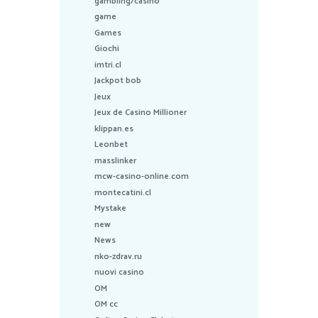
gambling/casino
game
Games
Giochi
imtri.cl
Jackpot bob
Jeux
Jeux de Casino Millioner
klippan.es
Leonbet
masslinker
mcw-casino-online.com
montecatini.cl
Mystake
new
News
nko-zdrav.ru
nuovi casino
OM
OM cc