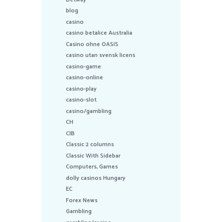
blog
casino
casino betalice Australia
Casino ohne OASIS
casino utan svensk licens
casino-game
casino-online
casino-play
casino-slot
casino/gambling
CH
CIB
Classic 2 columns
Classic With Sidebar
Computers, Games
dolly casinos Hungary
EC
Forex News
Gambling