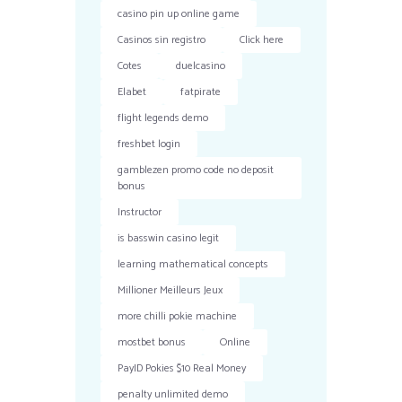
casino pin up online game
Casinos sin registro
Click here
Cotes
duelcasino
Elabet
fatpirate
flight legends demo
freshbet login
gamblezen promo code no deposit
bonus
Instructor
is basswin casino legit
learning mathematical concepts
Millioner Meilleurs Jeux
more chilli pokie machine
mostbet bonus
Online
PayID Pokies $10 Real Money
penalty unlimited demo