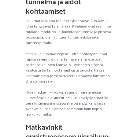
tunnelma ja aidot
kohtaamiset
Joulumatkailu saa täällä erityisen sävyn, kun talvi ja
lumi kehystävät kylän arkea. Kyläläiset ovat usein itse
mukana markkinoilla, kuorotapahtumissa ja pienissä
työpajoissa, joten kulttuuri tuntuu aidolta eikä
turistiohjelmalta.
Matkailija huomaa nopeasti, että nähtävyydet eivät
rajoitu rakennuksiin: tärkeimpiä elämyksiä ovat
hetket paikallisten kanssa, oli kyse sitten glögistä,
käsitöistä tai tarinoista vanhoista tavoista. Näissä
kohtaamisissa perheaktiviteetitkin saavat lämpimän,
yhteisöllisen sävyn.
Hyvä matkavinkit-kokonaisuus on varata aikaa
kiireettömille aktiviteetit-hetkille: kävely kylänraitilla,
vierailu pienessä museossa ja pysähdys kahvilassa
avaavat alueen luonteen paremmin kuin nopea
läpikulkumatka.
Matkavinkit