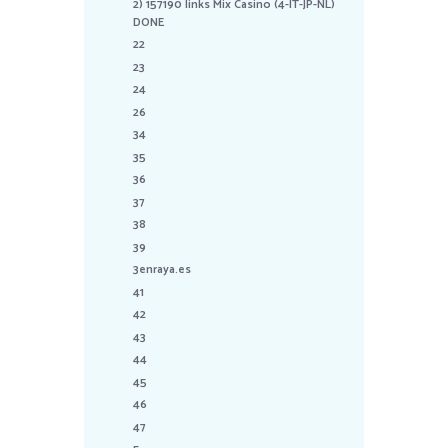
2) 157190 links Mix Casino (4-IT-JP-NL)
DONE
22
23
24
26
34
35
36
37
38
39
3enraya.es
41
42
43
44
45
46
47