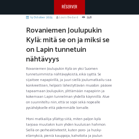
RÉSERVER
15 October 2025
Louis Bedard
258
Rovaniemen Joulupukin
Kylä: mitä se on ja miksi se
on Lapin tunnetuin
nähtävyys
Rovaniemen Joulupukin Kylä on yksi Suomen
tunnetuimmista nähtävyyksistä, eikä syyttä. Se
sijaitsee napapiirillä, ja juuri siellä joulumatkailu saa
konkreettisen, helposti lähestyttävän muodon: pääsee
tapaamaan Joulupukin, ylittämään napapiirin ja
kokemaan Lapin tunnelman yhdellä käynnillä. Alue
on suunniteltu niin, että se sopii sekä nopealle
pysähdykselle että pidemmälle lomalle.
Moni matkailija yllättyy siitä, miten paljon kylä
tarjoaa muutakin kuin yhden kuuluisan hahmon.
Siellä on perheaktiviteetit, kuten poro- ja husky-
elämyksiä, pieniä kauppoja, kahviloita ja joulun