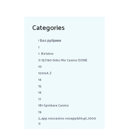
Categories
! Без рубрики
1
1. Betzino
1) 157190 links Mix Casino DONE
10
1000A Z
14
15
16
17
181-Spinbara Casino
19
2_app.voxcasino.voxapp&hl=pl_1000
0