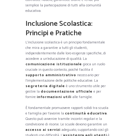
semplice la partecipazione di tutti alla comunità
educativa.
Inclusione Scolastica:
Principi e Pratiche
L’inclusione scolastica è un principio fondamentale
che mira a garantire a tutti gli studenti,
indipendentemente dalle loro esigenze specifiche, di
accedere a un’educazione di qualità. La
comunicazione istituzionale
gioca un ruolo
cruciale in questo contesto, poiché facilita il
supporto amministrativo
necessario per
l’implementazione delle politiche educative. La
segreteria digitale
è uno strumento utile per
gestire la
documentazione ufficiale
e per
fornire
informazioni utili
alle famiglie.
È fondamentale promuovere rapporti solidi tra scuola
e famiglia per favorire la
continuità educativa
.
Questo può avvenire tramite incontri regolari e la
condivisione di risorse. Le scuole devono garantire un
accesso ai servizi
adeguato, supportando così gli
studenti con difficoltà. L’
assistenza agli utenti
è