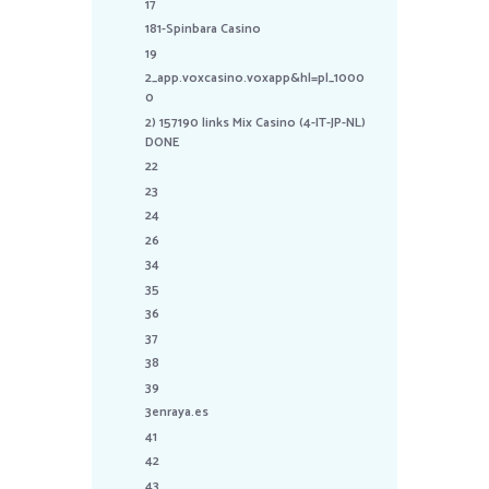
17
181-Spinbara Casino
19
2_app.voxcasino.voxapp&hl=pl_1000
0
2) 157190 links Mix Casino (4-IT-JP-NL)
DONE
22
23
24
26
34
35
36
37
38
39
3enraya.es
41
42
43