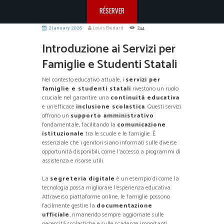
RÉSERVER
2 January 2026
Louis Bedard
244
Introduzione ai Servizi per
Famiglie e Studenti Statali
Nel contesto educativo attuale, i
servizi per
famiglie e studenti statali
rivestono un ruolo
cruciale nel garantire una
continuità educativa
e un’efficace
inclusione scolastica
. Questi servizi
offrono un
supporto amministrativo
fondamentale, facilitando la
comunicazione
istituzionale
tra le scuole e le famiglie. È
essenziale che i genitori siano informati sulle diverse
opportunità disponibili, come l’accesso a programmi di
assistenza e risorse utili.
La
segreteria digitale
è un esempio di come la
tecnologia possa migliorare l’esperienza educativa.
Attraverso piattaforme online, le famiglie possono
facilmente gestire la
documentazione
ufficiale
, rimanendo sempre aggiornate sulle
necessità scolastiche e sulle scadenze importanti.