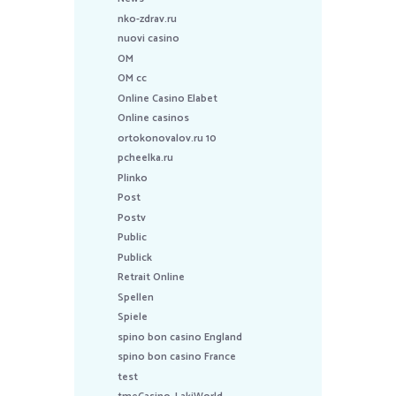
nko-zdrav.ru
nuovi casino
OM
OM cc
Online Casino Elabet
Online casinos
ortokonovalov.ru 10
pcheelka.ru
Plinko
Post
Postv
Public
Publick
Retrait Online
Spellen
Spiele
spino bon casino England
spino bon casino France
test