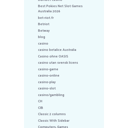
Best Pokies Net Slot Games
Australia 2026
bet-riot.fr
Betriot
Betway
blog
casino
casino betalice Australia
Casino ohne OASIS
casino utan svensk licens
casino-game
casino-online
casino-play
casino-slot
casino/gambling
CH
CIB
Classic 2 columns
Classic With Sidebar
Computers, Games