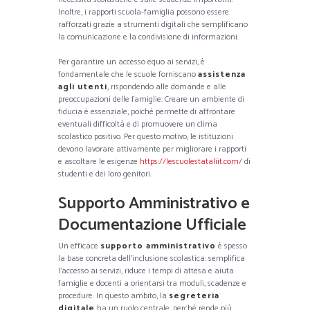
Inoltre, i rapporti scuola-famiglia possono essere
rafforzati grazie a strumenti digitali che semplificano
la comunicazione e la condivisione di informazioni.
Per garantire un accesso equo ai servizi, è
fondamentale che le scuole forniscano
assistenza
agli utenti
, rispondendo alle domande e alle
preoccupazioni delle famiglie. Creare un ambiente di
fiducia è essenziale, poiché permette di affrontare
eventuali difficoltà e di promuovere un clima
scolastico positivo. Per questo motivo, le istituzioni
devono lavorare attivamente per migliorare i rapporti
e ascoltare le esigenze
https://lescuolestataliit.com/
di
studenti e dei loro genitori.
Supporto Amministrativo e
Documentazione Ufficiale
Un efficace
supporto amministrativo
è spesso
la base concreta dell’inclusione scolastica: semplifica
l’accesso ai servizi, riduce i tempi di attesa e aiuta
famiglie e docenti a orientarsi tra moduli, scadenze e
procedure. In questo ambito, la
segreteria
digitale
ha un ruolo centrale, perché rende più