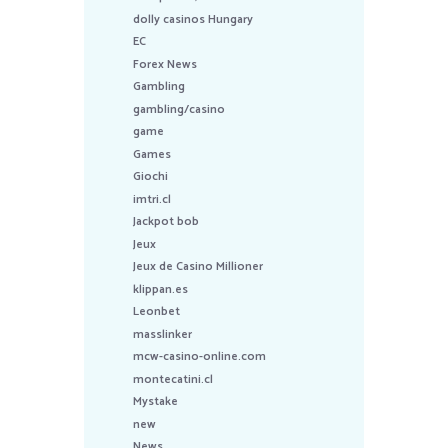
dolly casinos Hungary
EC
Forex News
Gambling
gambling/casino
game
Games
Giochi
imtri.cl
Jackpot bob
Jeux
Jeux de Casino Millioner
klippan.es
Leonbet
masslinker
mcw-casino-online.com
montecatini.cl
Mystake
new
News