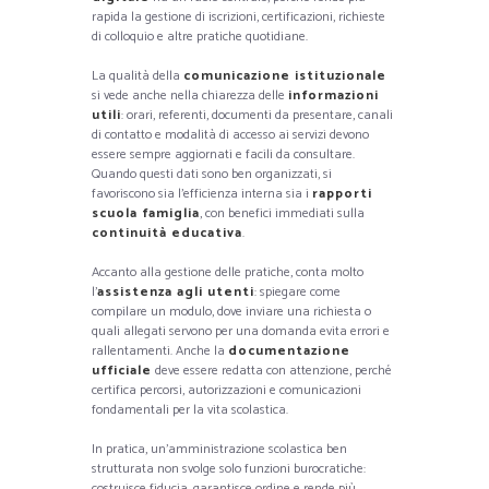
rapida la gestione di iscrizioni, certificazioni, richieste
di colloquio e altre pratiche quotidiane.
La qualità della
comunicazione istituzionale
si vede anche nella chiarezza delle
informazioni
utili
: orari, referenti, documenti da presentare, canali
di contatto e modalità di accesso ai servizi devono
essere sempre aggiornati e facili da consultare.
Quando questi dati sono ben organizzati, si
favoriscono sia l’efficienza interna sia i
rapporti
scuola famiglia
, con benefici immediati sulla
continuità educativa
.
Accanto alla gestione delle pratiche, conta molto
l’
assistenza agli utenti
: spiegare come
compilare un modulo, dove inviare una richiesta o
quali allegati servono per una domanda evita errori e
rallentamenti. Anche la
documentazione
ufficiale
deve essere redatta con attenzione, perché
certifica percorsi, autorizzazioni e comunicazioni
fondamentali per la vita scolastica.
In pratica, un’amministrazione scolastica ben
strutturata non svolge solo funzioni burocratiche:
costruisce fiducia, garantisce ordine e rende più