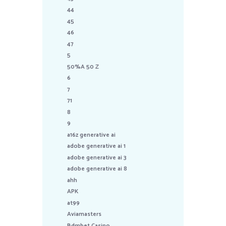
44
45
46
47
5
50%A 50 Z
6
7
71
8
9
a16z generative ai
adobe generative ai 1
adobe generative ai 3
adobe generative ai 8
ahh
APK
at99
Aviamasters
Bdmbet Casino