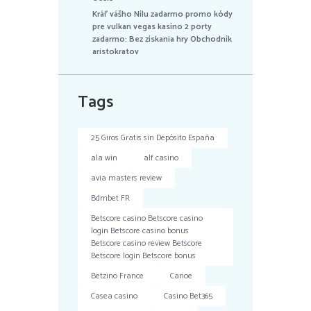
Kráľ vášho Nílu zadarmo promo kódy
pre vulkan vegas kasíno 2 porty
zadarmo: Bez získania hry Obchodník
aristokratov
Tags
25 Giros Gratis sin Depósito España
ala win
alf casino
avia masters review
Bdmbet FR
Betscore casino Betscore casino
login Betscore casino bonus
Betscore casino review Betscore
Betscore login Betscore bonus
Betzino France
Canoe
Casea casino
Casino Bet365