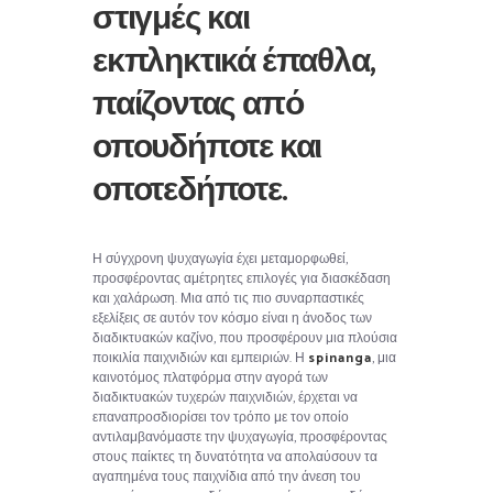
στιγμές και
εκπληκτικά έπαθλα,
παίζοντας από
οπουδήποτε και
οποτεδήποτε.
Η σύγχρονη ψυχαγωγία έχει μεταμορφωθεί,
προσφέροντας αμέτρητες επιλογές για διασκέδαση
και χαλάρωση. Μια από τις πιο συναρπαστικές
εξελίξεις σε αυτόν τον κόσμο είναι η άνοδος των
διαδικτυακών καζίνο, που προσφέρουν μια πλούσια
ποικιλία παιχνιδιών και εμπειριών. Η
spinanga
, μια
καινοτόμος πλατφόρμα στην αγορά των
διαδικτυακών τυχερών παιχνιδιών, έρχεται να
επαναπροσδιορίσει τον τρόπο με τον οποίο
αντιλαμβανόμαστε την ψυχαγωγία, προσφέροντας
στους παίκτες τη δυνατότητα να απολαύσουν τα
αγαπημένα τους παιχνίδια από την άνεση του