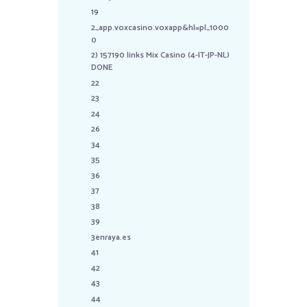
19
2_app.voxcasino.voxapp&hl=pl_1000
0
2) 157190 links Mix Casino (4-IT-JP-NL)
DONE
22
23
24
26
34
35
36
37
38
39
3enraya.es
41
42
43
44