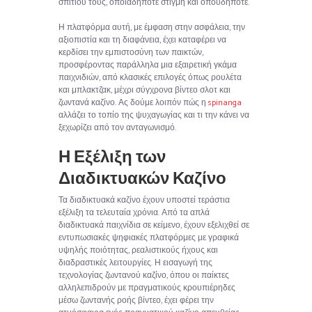
σπιτιού τους, οποιαδήποτε στιγμή και οπουδήποτε.
Η πλατφόρμα αυτή, με έμφαση στην ασφάλεια, την
αξιοπιστία και τη διαφάνεια, έχει καταφέρει να
κερδίσει την εμπιστοσύνη των παικτών,
προσφέροντας παράλληλα μια εξαιρετική γκάμα
παιχνιδιών, από κλασικές επιλογές όπως ρουλέτα
και μπλακτζακ, μέχρι σύγχρονα βίντεο σλοτ και
ζωντανά καζίνο. Ας δούμε λοιπόν πώς η
spinanga
αλλάζει το τοπίο της ψυχαγωγίας και τι την κάνει να
ξεχωρίζει από τον ανταγωνισμό.
Η Εξέλιξη των
Διαδικτυακών Καζίνο
Τα διαδικτυακά καζίνο έχουν υποστεί τεράστια
εξέλιξη τα τελευταία χρόνια. Από τα απλά
διαδικτυακά παιχνίδια σε κείμενο, έχουν εξελιχθεί σε
εντυπωσιακές ψηφιακές πλατφόρμες με γραφικά
υψηλής ποιότητας, ρεαλιστικούς ήχους και
διαδραστικές λειτουργίες. Η εισαγωγή της
τεχνολογίας ζωντανού καζίνο, όπου οι παίκτες
αλληλεπιδρούν με πραγματικούς κρουπιέρηδες
μέσω ζωντανής ροής βίντεο, έχει φέρει την