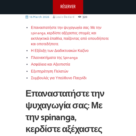
RÉSERVER
16 March 2026
Louis Bedard
320
Επαναστατήστε την ψυχαγωγία σας: Με την
spinanga, κερδίστε αξέχαστες στιγμές και
εκπληκτικά έπαθλα, παίζοντας από οπουδήποτε
και οποτεδήποτε.
Η Εξέλιξη των Διαδικτυακών Καζίνο
Πλεονεκτήματα της Spinanga
Ασφάλεια και Αξιοπιστία
Εξυπηρέτηση Πελατών
Συμβουλές για Υπεύθυνο Παιχνίδι
Επαναστατήστε την
ψυχαγωγία σας: Με
την spinanga,
κερδίστε αξέχαστες