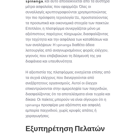
spinanga
, και αυτό αποδεικνύεται από τα αυστηρά
μέτρα ασφαλείας που εφαρμόζει. Όλες οι
συναλλαγές κρυπτογραφούνται χρησιμοποιώντας
την πιο πρόσφατη τεχνολογία SSL, προστατεύοντας
τα προσωπικά και οικονομικά στοιχεία των παικτών.
Επιπλέον, η πλατφόρμα συνεργάζεται μόνο με
αξιόπιστους παρόχους πληρωμών, διασφαλίζοντας
την ταχύτητα και την ασφάλεια των καταθέσεων και
των αναλήψεων. Η spinanga διαθέτει άδεια
λειτουργίας από αναγνωρισμένους φορείς ελέγχου,
γεγονός που επιβεβαιώνει τη δέσμευσή της για
διαφάνεια και υπευθυνότητα.
Η αξιοπιστία της πλατφόρμας ενισχύεται επίσης από
τα συχνά ελέγχους που διενεργούνται από
ανεξάρτητους οργανισμούς. Αυτοί οι έλεγχοι
επικεντρώνονται στην αμεροληψία των παιχνιδιών,
διασφαλίζοντας ότι τα αποτελέσματα είναι τυχαία και
δίκαια. Οι παίκτες μπορούν να είναι σίγουροι ότι η
spinanga προσφέρει μια αξιόπιστη και ασφαλή
εμπειρία παιχνιδιού, χωρίς κρυφές απάτες ή
χειραγωγήσεις.
Εξυπηρέτηση Πελατών