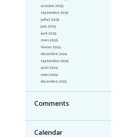
octobre 2025
septembre 2025
juillet 2025
juin 2025
avril 2025
mars 2025
février 2025
décembre 2024
septembre 2024
août 2024
mars 2024
décembre 2023
Comments
Calendar