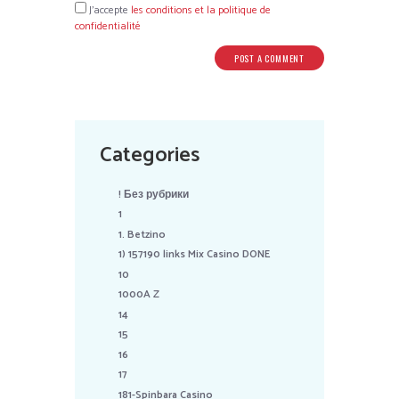
J’accepte
les conditions et la politique de
confidentialité
Categories
! Без рубрики
1
1. Betzino
1) 157190 links Mix Casino DONE
10
1000A Z
14
15
16
17
181-Spinbara Casino