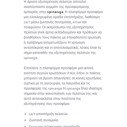
Η άριστη εξυπηρέτηση πελατών αποτελεί
αναπόσπαστο κομμάτι της προσφερόμενης
εμπειρίας στην
spinanga
. Η πλατφόρμα προσφέρει
μια ολοκληρωμένη ομάδα υποστήριξης, διαθέσιμη
24/7 μέσω ζωντανής συνομιλίας, email και
τηλεφώνου. Οι εκπρόσωποι της εξυπηρέτησης
πελατών είναι άρτια εκπαιδευμένοι και πρόθυμοι να
βοηθήσουν τους παίκτες με οποιαδήποτε ερώτηση
ή πρόβλημα αντιμετωπίζουν. Η γρήγορη
ανταπόκριση και οι αποτελεσματικές λύσεις είναι το
σήμα κατατεθέν της εξυπηρέτησης πελατών της
spinanga.
Επιπλέον, η πλατφόρμα προσφέρει μια εκτενή
ενότητα συχνών ερωτήσεων (FAQ), όπου οι παίκτες
μπορούν να βρουν απαντήσεις σε κοινές ερωτήσεις
σχετικά με τη λειτουργία, τα παιχνίδια και τις
προσφορές της spinanga. Η spinanga δίνει ιδιαίτερη
σημασία στην ικανοποίηση των πελατών της, και
αυτό αντανακλάται στην ποιότητα της
εξυπηρέτησης που προσφέρει.
24/7 υποστήριξη πελατών
Ζωντανή συνομιλία
Email και τηλεφωνική υποστήριξη