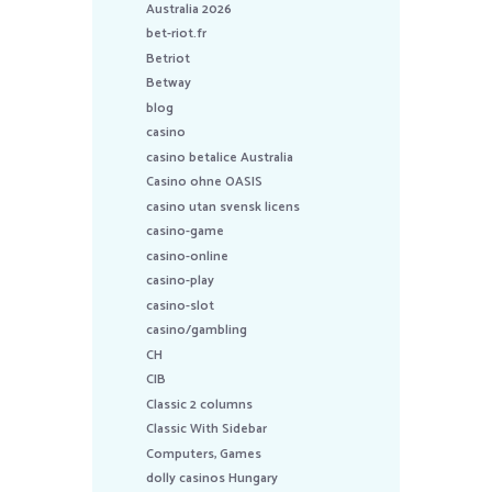
Australia 2026
bet-riot.fr
Betriot
Betway
blog
casino
casino betalice Australia
Casino ohne OASIS
casino utan svensk licens
casino-game
casino-online
casino-play
casino-slot
casino/gambling
CH
CIB
Classic 2 columns
Classic With Sidebar
Computers, Games
dolly casinos Hungary