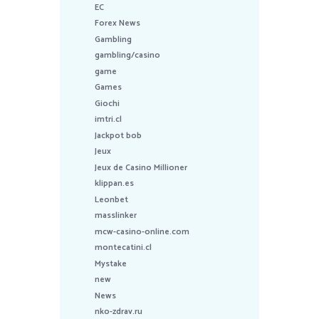
EC
Forex News
Gambling
gambling/casino
game
Games
Giochi
imtri.cl
Jackpot bob
Jeux
Jeux de Casino Millioner
klippan.es
Leonbet
masslinker
mcw-casino-online.com
montecatini.cl
Mystake
new
News
nko-zdrav.ru