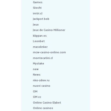
Games
Giochi
imtri.cl
Jackpot bob
Jeux
Jeux de Casino Millioner
klippan.es
Leonbet
masslinker
mcw-casino-online.com
montecatini.cl
Mystake
new
News
nko-zdrav.ru
nuovi casino
OM
OM cc
Online Casino Elabet
Online casinos