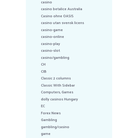
casino
casino betalice Australia
Casino ohne OASIS
casino utan svensk licens
casino-game
casino-online
casino-play
casino-slot
casino/gambling
CH
CIB
Classic 2 columns
Classic With Sidebar
Computers, Games
dolly casinos Hungary
EC
Forex News
Gambling
gambling/casino
game