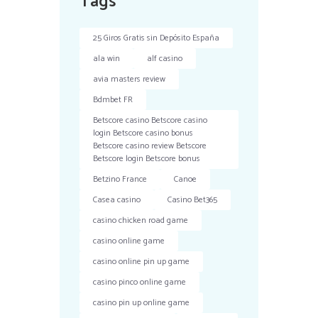
Tags
25 Giros Gratis sin Depósito España
ala win
alf casino
avia masters review
Bdmbet FR
Betscore casino Betscore casino
login Betscore casino bonus
Betscore casino review Betscore
Betscore login Betscore bonus
Betzino France
Canoe
Casea casino
Casino Bet365
casino chicken road game
casino online game
casino online pin up game
casino pinco online game
casino pin up online game