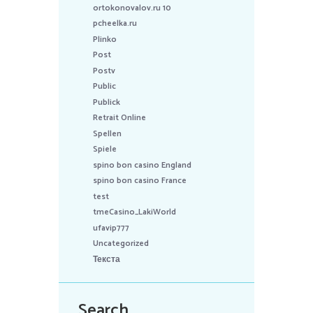
ortokonovalov.ru 10
pcheelka.ru
Plinko
Post
Postv
Public
Publick
Retrait Online
Spellen
Spiele
spino bon casino England
spino bon casino France
test
tmeCasino_LakiWorld
ufavip777
Uncategorized
Текста
Search