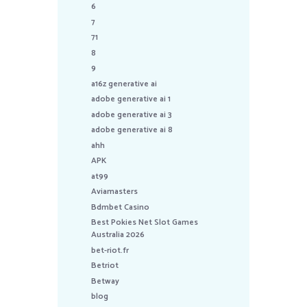
6
7
71
8
9
a16z generative ai
adobe generative ai 1
adobe generative ai 3
adobe generative ai 8
ahh
APK
at99
Aviamasters
Bdmbet Casino
Best Pokies Net Slot Games
Australia 2026
bet-riot.fr
Betriot
Betway
blog