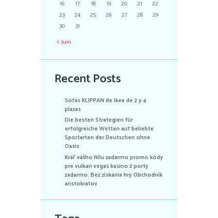
16
17
18
19
20
21
22
23
24
25
26
27
28
29
30
31
Juin
Recent Posts
Sofás KLIPPAN de Ikea de 2 y 4
plazas
Die besten Strategien für
erfolgreiche Wetten auf beliebte
Sportarten der Deutschen ohne
Oasis
Kráľ vášho Nílu zadarmo promo kódy
pre vulkan vegas kasíno 2 porty
zadarmo: Bez získania hry Obchodník
aristokratov