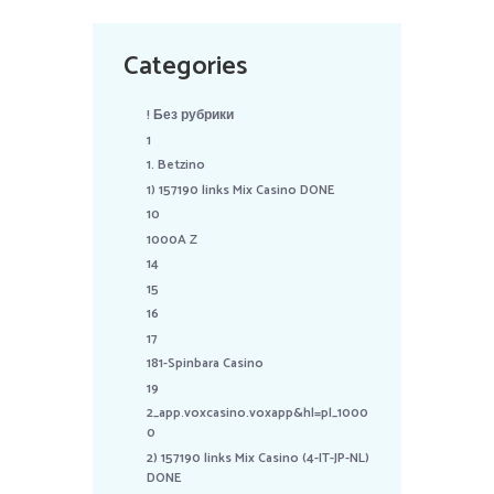
Categories
! Без рубрики
1
1. Betzino
1) 157190 links Mix Casino DONE
10
1000A Z
14
15
16
17
181-Spinbara Casino
19
2_app.voxcasino.voxapp&hl=pl_1000
0
2) 157190 links Mix Casino (4-IT-JP-NL)
DONE