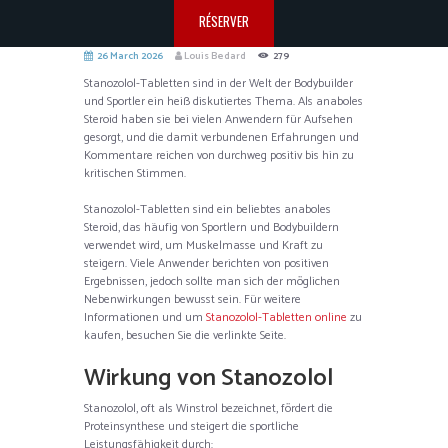
RÉSERVER
26 March 2026
Louis Bedard
279
Stanozolol-Tabletten sind in der Welt der Bodybuilder
und Sportler ein heiß diskutiertes Thema. Als anaboles
Steroid haben sie bei vielen Anwendern für Aufsehen
gesorgt, und die damit verbundenen Erfahrungen und
Kommentare reichen von durchweg positiv bis hin zu
kritischen Stimmen.
Stanozolol-Tabletten sind ein beliebtes anaboles
Steroid, das häufig von Sportlern und Bodybuildern
verwendet wird, um Muskelmasse und Kraft zu
steigern. Viele Anwender berichten von positiven
Ergebnissen, jedoch sollte man sich der möglichen
Nebenwirkungen bewusst sein. Für weitere
Informationen und um
Stanozolol-Tabletten online
zu
kaufen, besuchen Sie die verlinkte Seite.
Wirkung von Stanozolol
Stanozolol, oft als Winstrol bezeichnet, fördert die
Proteinsynthese und steigert die sportliche
Leistungsfähigkeit durch: