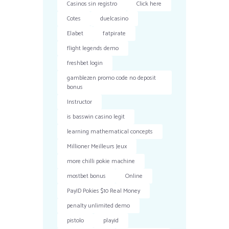
Casinos sin registro
Click here
Cotes
duelcasino
Elabet
fatpirate
flight legends demo
freshbet login
gamblezen promo code no deposit
bonus
Instructor
is basswin casino legit
learning mathematical concepts
Millioner Meilleurs Jeux
more chilli pokie machine
mostbet bonus
Online
PayID Pokies $10 Real Money
penalty unlimited demo
pistolo
playid