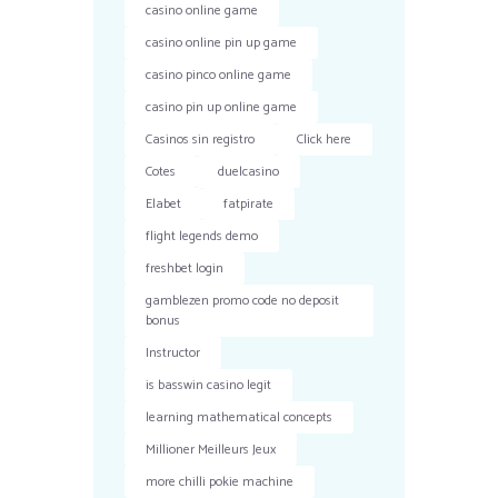
casino online game
casino online pin up game
casino pinco online game
casino pin up online game
Casinos sin registro
Click here
Cotes
duelcasino
Elabet
fatpirate
flight legends demo
freshbet login
gamblezen promo code no deposit
bonus
Instructor
is basswin casino legit
learning mathematical concepts
Millioner Meilleurs Jeux
more chilli pokie machine