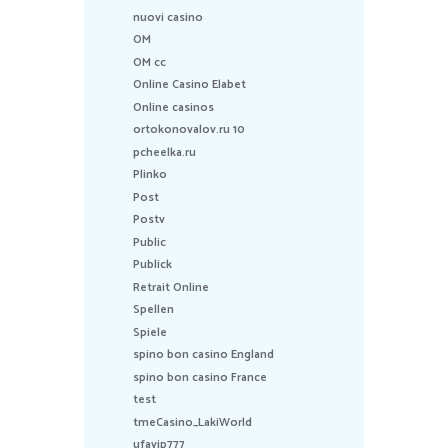
nuovi casino
OM
OM cc
Online Casino Elabet
Online casinos
ortokonovalov.ru 10
pcheelka.ru
Plinko
Post
Postv
Public
Publick
Retrait Online
Spellen
Spiele
spino bon casino England
spino bon casino France
test
tmeCasino_LakiWorld
ufavip777