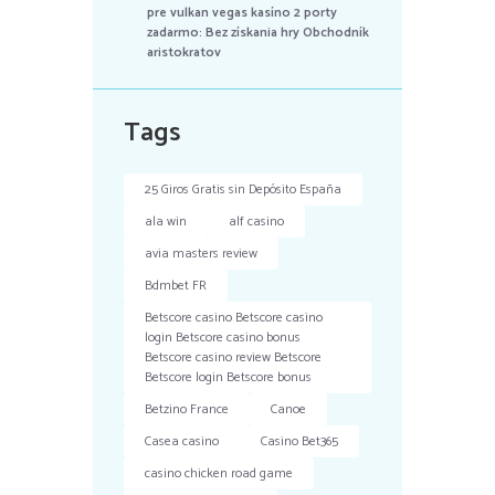
pre vulkan vegas kasíno 2 porty
zadarmo: Bez získania hry Obchodník
aristokratov
Tags
25 Giros Gratis sin Depósito España
ala win
alf casino
avia masters review
Bdmbet FR
Betscore casino Betscore casino
login Betscore casino bonus
Betscore casino review Betscore
Betscore login Betscore bonus
Betzino France
Canoe
Casea casino
Casino Bet365
casino chicken road game