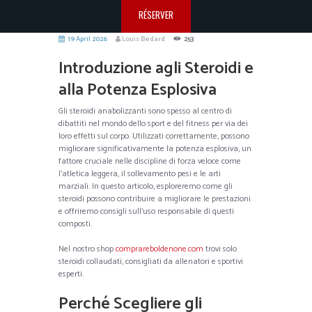
RÉSERVER
19 April 2026
Louis Bedard
253
Introduzione agli Steroidi e
alla Potenza Esplosiva
Gli steroidi anabolizzanti sono spesso al centro di
dibattiti nel mondo dello sport e del fitness per via dei
loro effetti sul corpo. Utilizzati correttamente, possono
migliorare significativamente la potenza esplosiva, un
fattore cruciale nelle discipline di forza veloce come
l’atletica leggera, il sollevamento pesi e le arti
marziali. In questo articolo, esploreremo come gli
steroidi possono contribuire a migliorare le prestazioni
e offriremo consigli sull’uso responsabile di questi
composti.
Nel nostro shop
comprareboldenone.com
trovi solo
steroidi collaudati, consigliati da allenatori e sportivi
esperti.
Perché Scegliere gli