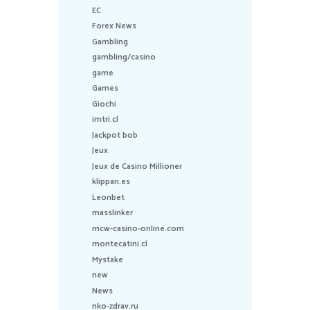
EC
Forex News
Gambling
gambling/casino
game
Games
Giochi
imtri.cl
Jackpot bob
Jeux
Jeux de Casino Millioner
klippan.es
Leonbet
masslinker
mcw-casino-online.com
montecatini.cl
Mystake
new
News
nko-zdrav.ru