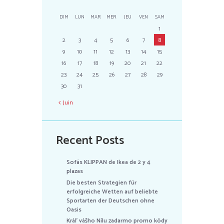
DIM
LUN
MAR
MER
JEU
VEN
SAM
1
2
3
4
5
6
7
8
9
10
11
12
13
14
15
16
17
18
19
20
21
22
23
24
25
26
27
28
29
30
31
Juin
Recent Posts
Sofás KLIPPAN de Ikea de 2 y 4
plazas
Die besten Strategien für
erfolgreiche Wetten auf beliebte
Sportarten der Deutschen ohne
Oasis
Kráľ vášho Nílu zadarmo promo kódy