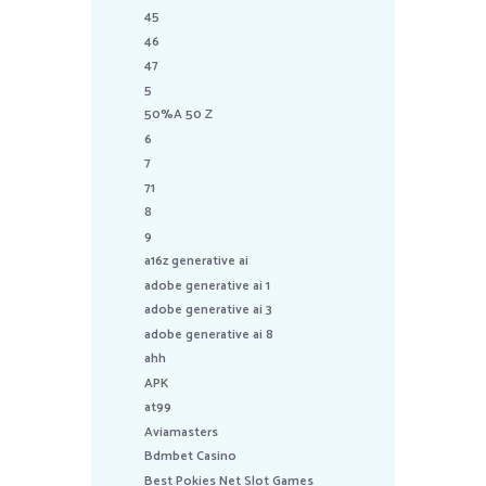
45
46
47
5
50%A 50 Z
6
7
71
8
9
a16z generative ai
adobe generative ai 1
adobe generative ai 3
adobe generative ai 8
ahh
APK
at99
Aviamasters
Bdmbet Casino
Best Pokies Net Slot Games