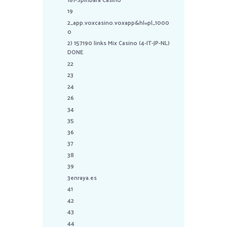
181-Spinbara Casino
19
2_app.voxcasino.voxapp&hl=pl_1000
0
2) 157190 links Mix Casino (4-IT-JP-NL)
DONE
22
23
24
26
34
35
36
37
38
39
3enraya.es
41
42
43
44