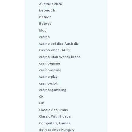
Australia 2026
bet-riot.fr
Betriot
Betway
blog
casino
casino betalice Australia
Casino ohne OASIS
casino utan svensk licens
casino-game
casino-online
casino-play
casino-slot
casino/gambling
CH
CIB
Classic 2 columns
Classic With Sidebar
Computers, Games
dolly casinos Hungary