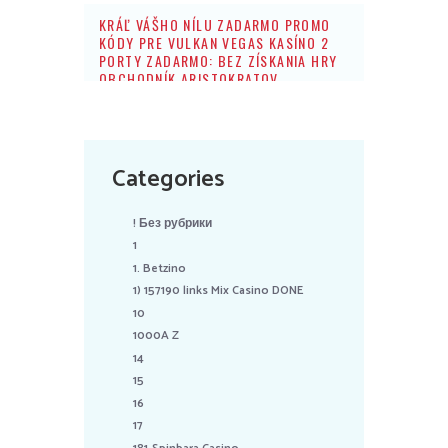
KRÁĽ VÁŠHO NÍLU ZADARMO PROMO
KÓDY PRE VULKAN VEGAS KASÍNO 2
PORTY ZADARMO: BEZ ZÍSKANIA HRY
OBCHODNÍK ARISTOKRATOV
Categories
! Без рубрики
1
1. Betzino
1) 157190 links Mix Casino DONE
10
1000A Z
14
15
16
17