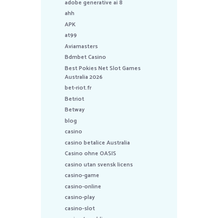
adobe generative ai 8
ahh
APK
at99
Aviamasters
Bdmbet Casino
Best Pokies Net Slot Games
Australia 2026
bet-riot.fr
Betriot
Betway
blog
casino
casino betalice Australia
Casino ohne OASIS
casino utan svensk licens
casino-game
casino-online
casino-play
casino-slot