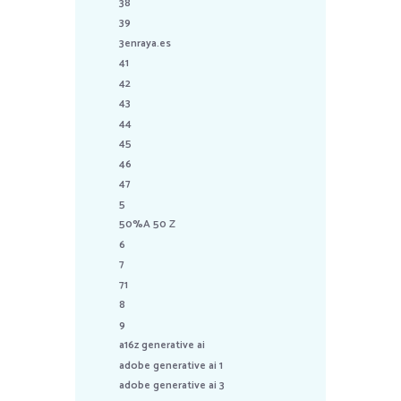
38
39
3enraya.es
41
42
43
44
45
46
47
5
50%A 50 Z
6
7
71
8
9
a16z generative ai
adobe generative ai 1
adobe generative ai 3