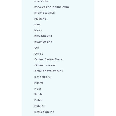
masslinker
mcw-casino-online.com
montecatini.cl
Mystake
new
News
nko-zdrav.ru
nuovi casino
OM
OM cc
Online Casino Elabet
Online casinos
ortokonovalov.ru 10
pcheelka.ru
Plinko
Post
Postv
Public
Publick
Retrait Online