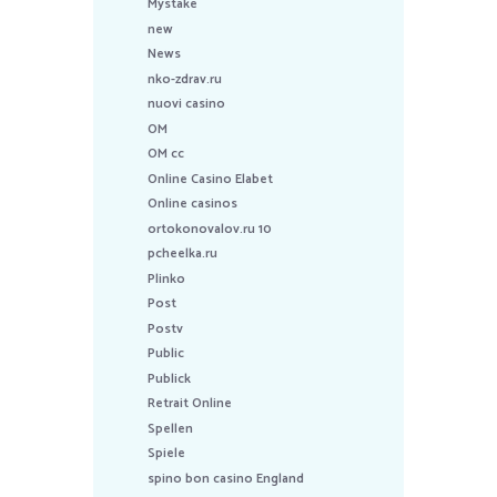
Mystake
new
News
nko-zdrav.ru
nuovi casino
OM
OM cc
Online Casino Elabet
Online casinos
ortokonovalov.ru 10
pcheelka.ru
Plinko
Post
Postv
Public
Publick
Retrait Online
Spellen
Spiele
spino bon casino England