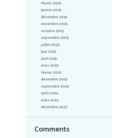
février 2026
janvier 2026
décembre 2025
novembre 2025
octobre 2025
septembre 2025
juillet 2025
juin 2025
avril 2025
mars 2025
février 2025
décembre 2024
septembre 2024
août 2024
mars 2024
décembre 2023
Comments