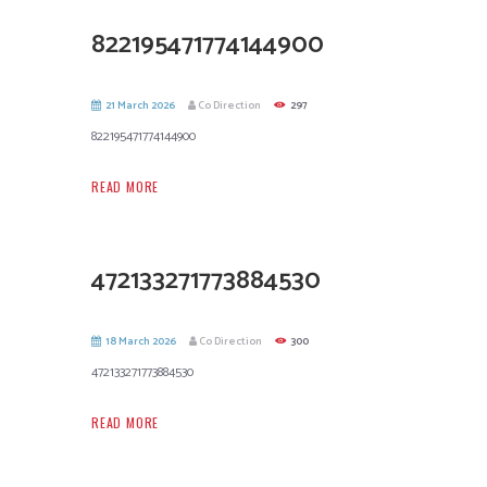
822195471774144900
21 March 2026
Co Direction
297
822195471774144900
READ MORE
472133271773884530
18 March 2026
Co Direction
300
472133271773884530
READ MORE