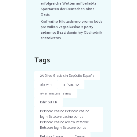
erfolgreiche Wetten auf beliebte
Sportarten der Deutschen ohne
Oasis
Kráľ vášho Nílu zadarmo promo kódy
pre vulkan vegas kasíno 2 porty
zadarmo: Bez získania hry Obchodník
aristokratov
Tags
25 Giros Gratis sin Depósito España
ala win
alf casino
avia masters review
Bdmbet FR
Betscore casino Betscore casino
login Betscore casino bonus
Betscore casino review Betscore
Betscore login Betscore bonus
Betzino France
Canoe