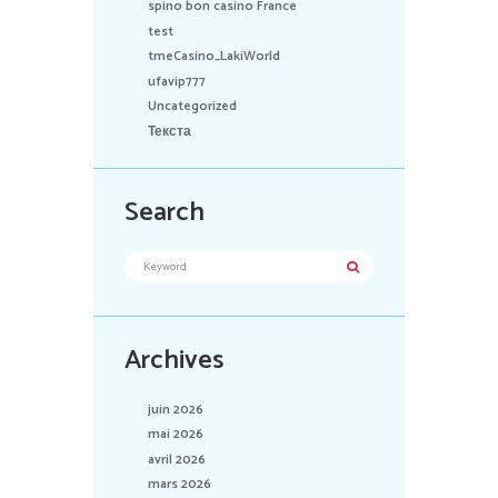
spino bon casino France
test
tmeCasino_LakiWorld
ufavip777
Uncategorized
Текста
Search
Archives
juin 2026
mai 2026
avril 2026
mars 2026