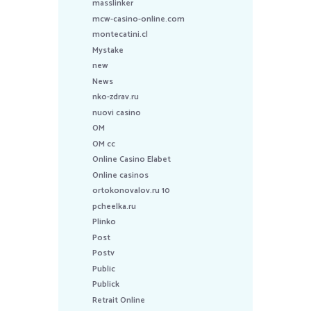
masslinker
mcw-casino-online.com
montecatini.cl
Mystake
new
News
nko-zdrav.ru
nuovi casino
OM
OM cc
Online Casino Elabet
Online casinos
ortokonovalov.ru 10
pcheelka.ru
Plinko
Post
Postv
Public
Publick
Retrait Online