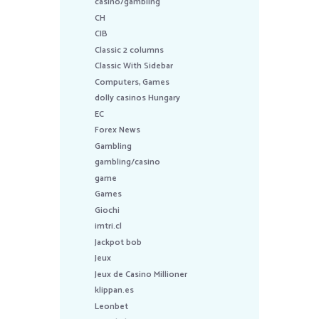
casino/gambling
CH
CIB
Classic 2 columns
Classic With Sidebar
Computers, Games
dolly casinos Hungary
EC
Forex News
Gambling
gambling/casino
game
Games
Giochi
imtri.cl
Jackpot bob
Jeux
Jeux de Casino Millioner
klippan.es
Leonbet