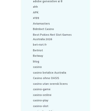
adobe generative ai 8
ahh
APK
at99
Aviamasters
Bdmbet Casino
Best Pokies Net Slot Games
Australia 2026
bet-riot.fr
Betriot
Betway
blog
casino
casino betalice Australia
Casino ohne OASIS
casino utan svensk licens
casino-game
casino-online
casino-play
casino-slot