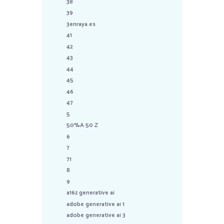
38
39
3enraya.es
41
42
43
44
45
46
47
5
50%A 50 Z
6
7
71
8
9
a16z generative ai
adobe generative ai 1
adobe generative ai 3