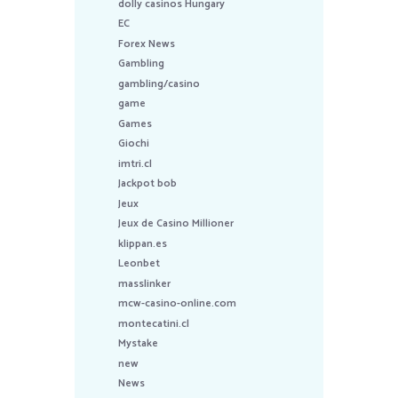
dolly casinos Hungary
EC
Forex News
Gambling
gambling/casino
game
Games
Giochi
imtri.cl
Jackpot bob
Jeux
Jeux de Casino Millioner
klippan.es
Leonbet
masslinker
mcw-casino-online.com
montecatini.cl
Mystake
new
News