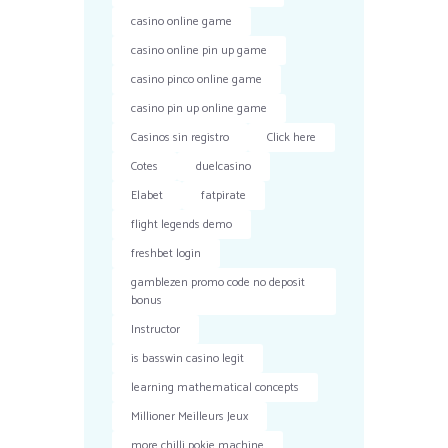
casino online game
casino online pin up game
casino pinco online game
casino pin up online game
Casinos sin registro
Click here
Cotes
duelcasino
Elabet
fatpirate
flight legends demo
freshbet login
gamblezen promo code no deposit
bonus
Instructor
is basswin casino legit
learning mathematical concepts
Millioner Meilleurs Jeux
more chilli pokie machine