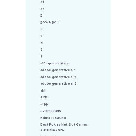
46
47
5
50%A 50 Z
6
7
71
8
9
a16z generative ai
adobe generative ai 1
adobe generative ai 3
adobe generative ai 8
ahh
APK
at99
Aviamasters
Bdmbet Casino
Best Pokies Net Slot Games
Australia 2026