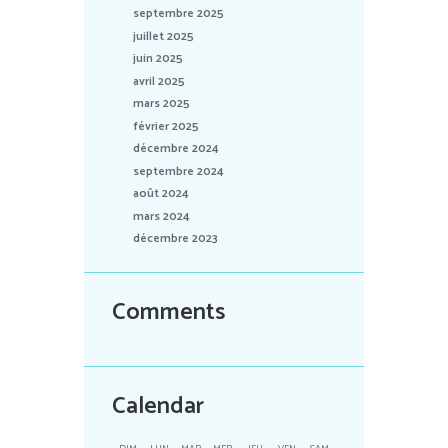
septembre 2025
juillet 2025
juin 2025
avril 2025
mars 2025
février 2025
décembre 2024
septembre 2024
août 2024
mars 2024
décembre 2023
Comments
Calendar