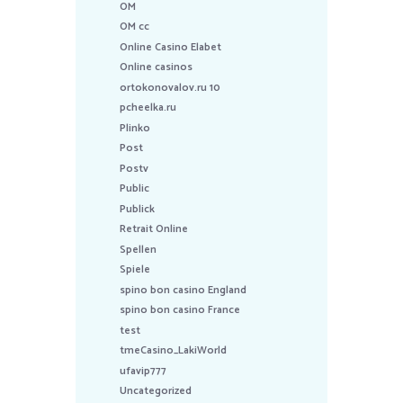
OM
OM cc
Online Casino Elabet
Online casinos
ortokonovalov.ru 10
pcheelka.ru
Plinko
Post
Postv
Public
Publick
Retrait Online
Spellen
Spiele
spino bon casino England
spino bon casino France
test
tmeCasino_LakiWorld
ufavip777
Uncategorized