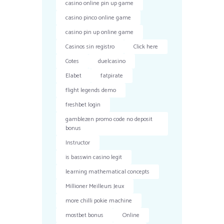
casino online pin up game
casino pinco online game
casino pin up online game
Casinos sin registro
Click here
Cotes
duelcasino
Elabet
fatpirate
flight legends demo
freshbet login
gamblezen promo code no deposit
bonus
Instructor
is basswin casino legit
learning mathematical concepts
Millioner Meilleurs Jeux
more chilli pokie machine
mostbet bonus
Online