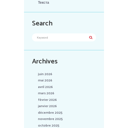
Текста
Search
Archives
juin 2026
mai 2026
avril 2026
mars 2026
février 2026
janvier 2026
décembre 2025
novembre 2025
octobre 2025