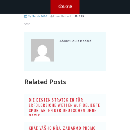
RÉSERVER
24 March 2026
Louis Bedard
299
test
About
Louis Bedard
Related Posts
DIE BESTEN STRATEGIEN FÜR
ERFOLGREICHE WETTEN AUF BELIEBTE
SPORTARTEN DER DEUTSCHEN OHNE
OASIS
KRÁĽ VÁŠHO NÍLU ZADARMO PROMO