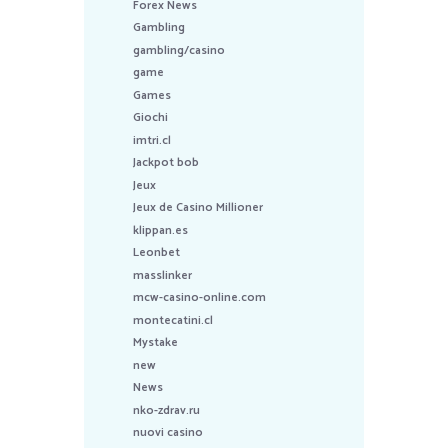
Forex News
Gambling
gambling/casino
game
Games
Giochi
imtri.cl
Jackpot bob
Jeux
Jeux de Casino Millioner
klippan.es
Leonbet
masslinker
mcw-casino-online.com
montecatini.cl
Mystake
new
News
nko-zdrav.ru
nuovi casino