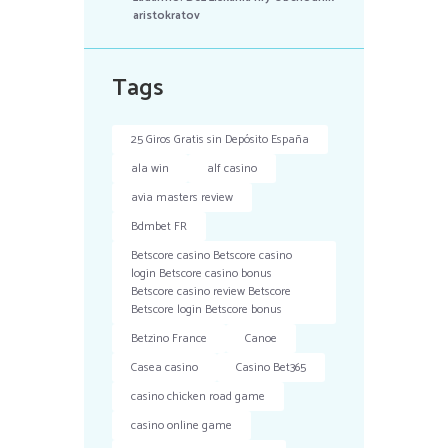
aristokratov
Tags
25 Giros Gratis sin Depósito España
ala win
alf casino
avia masters review
Bdmbet FR
Betscore casino Betscore casino
login Betscore casino bonus
Betscore casino review Betscore
Betscore login Betscore bonus
Betzino France
Canoe
Casea casino
Casino Bet365
casino chicken road game
casino online game