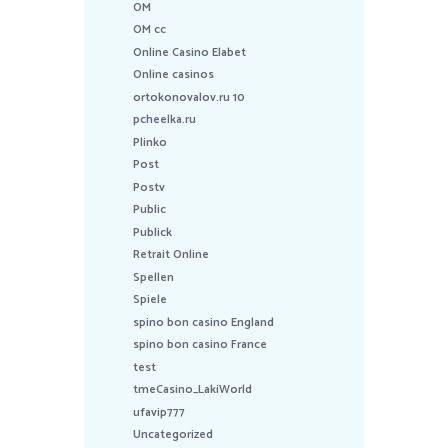
OM
OM cc
Online Casino Elabet
Online casinos
ortokonovalov.ru 10
pcheelka.ru
Plinko
Post
Postv
Public
Publick
Retrait Online
Spellen
Spiele
spino bon casino England
spino bon casino France
test
tmeCasino_LakiWorld
ufavip777
Uncategorized