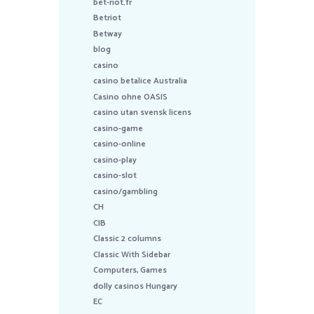
bet-riot.fr
Betriot
Betway
blog
casino
casino betalice Australia
Casino ohne OASIS
casino utan svensk licens
casino-game
casino-online
casino-play
casino-slot
casino/gambling
CH
CIB
Classic 2 columns
Classic With Sidebar
Computers, Games
dolly casinos Hungary
EC