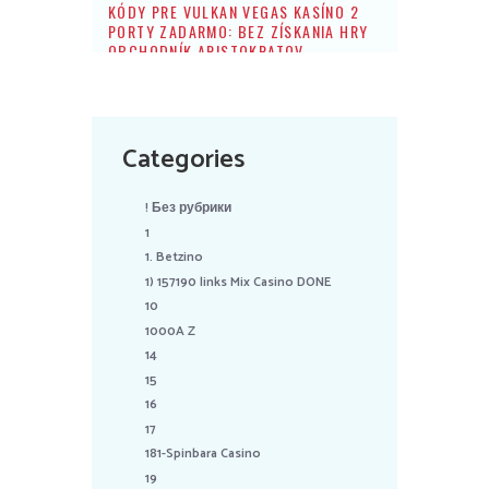
KÓDY PRE VULKAN VEGAS KASÍNO 2
PORTY ZADARMO: BEZ ZÍSKANIA HRY
OBCHODNÍK ARISTOKRATOV
Categories
! Без рубрики
1
1. Betzino
1) 157190 links Mix Casino DONE
10
1000A Z
14
15
16
17
181-Spinbara Casino
19