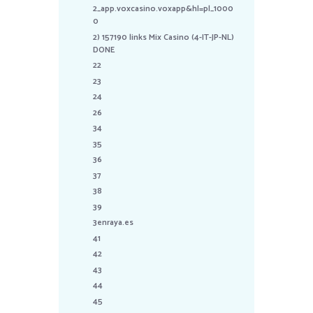
2_app.voxcasino.voxapp&hl=pl_1000
0
2) 157190 links Mix Casino (4-IT-JP-NL)
DONE
22
23
24
26
34
35
36
37
38
39
3enraya.es
41
42
43
44
45