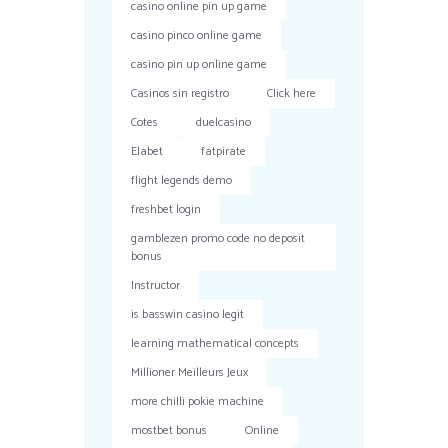
casino online pin up game
casino pinco online game
casino pin up online game
Casinos sin registro
Click here
Cotes
duelcasino
Elabet
fatpirate
flight legends demo
freshbet login
gamblezen promo code no deposit
bonus
Instructor
is basswin casino legit
learning mathematical concepts
Millioner Meilleurs Jeux
more chilli pokie machine
mostbet bonus
Online