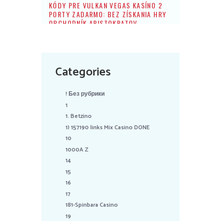
KÓDY PRE VULKAN VEGAS KASÍNO 2
PORTY ZADARMO: BEZ ZÍSKANIA HRY
OBCHODNÍK ARISTOKRATOV
Categories
! Без рубрики
1
1. Betzino
1) 157190 links Mix Casino DONE
10
1000A Z
14
15
16
17
181-Spinbara Casino
19