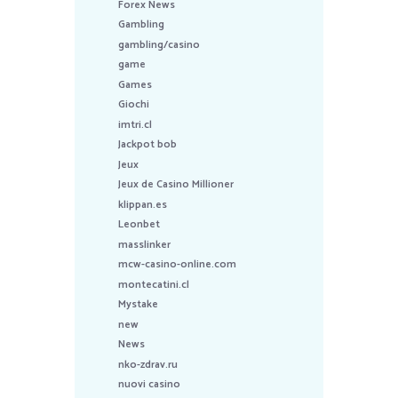
Forex News
Gambling
gambling/casino
game
Games
Giochi
imtri.cl
Jackpot bob
Jeux
Jeux de Casino Millioner
klippan.es
Leonbet
masslinker
mcw-casino-online.com
montecatini.cl
Mystake
new
News
nko-zdrav.ru
nuovi casino