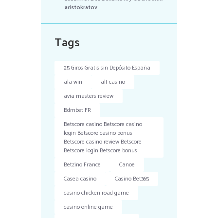
aristokratov
Tags
25 Giros Gratis sin Depósito España
ala win
alf casino
avia masters review
Bdmbet FR
Betscore casino Betscore casino
login Betscore casino bonus
Betscore casino review Betscore
Betscore login Betscore bonus
Betzino France
Canoe
Casea casino
Casino Bet365
casino chicken road game
casino online game