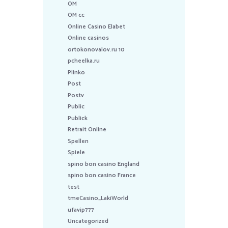
OM
OM cc
Online Casino Elabet
Online casinos
ortokonovalov.ru 10
pcheelka.ru
Plinko
Post
Postv
Public
Publick
Retrait Online
Spellen
Spiele
spino bon casino England
spino bon casino France
test
tmeCasino_LakiWorld
ufavip777
Uncategorized