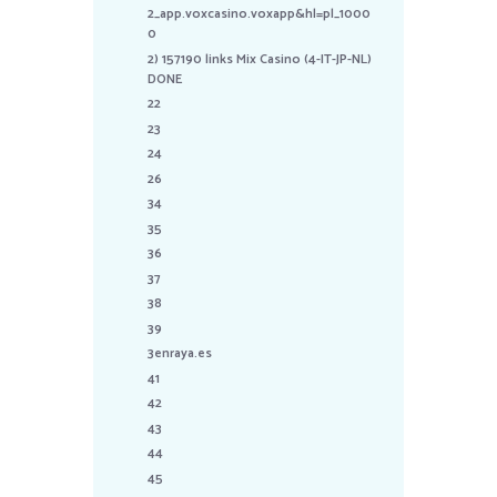
2_app.voxcasino.voxapp&hl=pl_1000
0
2) 157190 links Mix Casino (4-IT-JP-NL)
DONE
22
23
24
26
34
35
36
37
38
39
3enraya.es
41
42
43
44
45