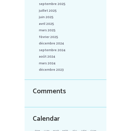
septembre 2025
juillet 2025
juin 2025
avril 2025
mars 2025
février 2025
décembre 2024
septembre 2024
août 2024
mars 2024
décembre 2023
Comments
Calendar