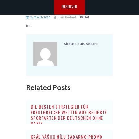
RÉSERVER
24 March 2026
Louis Bedard
267
test
About
Louis Bedard
Related Posts
DIE BESTEN STRATEGIEN FÜR
ERFOLGREICHE WETTEN AUF BELIEBTE
SPORTARTEN DER DEUTSCHEN OHNE
OASIS
KRÁĽ VÁŠHO NÍLU ZADARMO PROMO