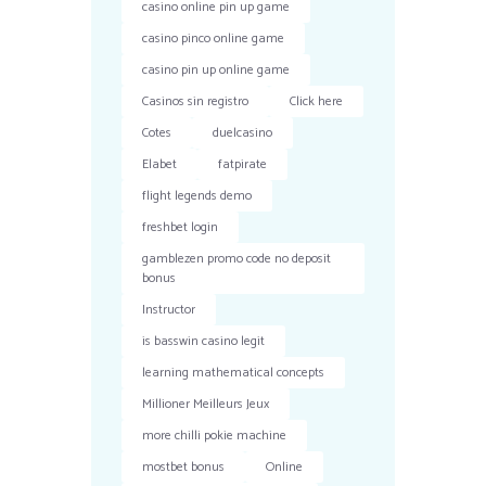
casino online pin up game
casino pinco online game
casino pin up online game
Casinos sin registro
Click here
Cotes
duelcasino
Elabet
fatpirate
flight legends demo
freshbet login
gamblezen promo code no deposit
bonus
Instructor
is basswin casino legit
learning mathematical concepts
Millioner Meilleurs Jeux
more chilli pokie machine
mostbet bonus
Online