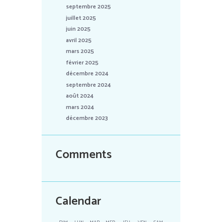
septembre 2025
juillet 2025
juin 2025
avril 2025
mars 2025
février 2025
décembre 2024
septembre 2024
août 2024
mars 2024
décembre 2023
Comments
Calendar