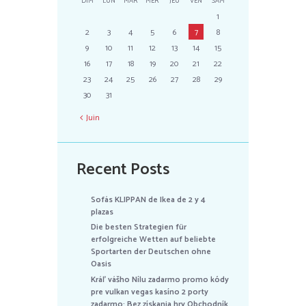
DIM
LUN
MAR
MER
JEU
VEN
SAM
1
2
3
4
5
6
7
8
9
10
11
12
13
14
15
16
17
18
19
20
21
22
23
24
25
26
27
28
29
30
31
Juin
Recent Posts
Sofás KLIPPAN de Ikea de 2 y 4
plazas
Die besten Strategien für
erfolgreiche Wetten auf beliebte
Sportarten der Deutschen ohne
Oasis
Kráľ vášho Nílu zadarmo promo kódy
pre vulkan vegas kasíno 2 porty
zadarmo: Bez získania hry Obchodník