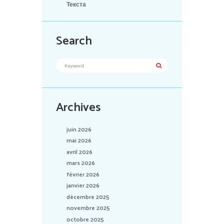
Текста
Search
Archives
juin 2026
mai 2026
avril 2026
mars 2026
février 2026
janvier 2026
décembre 2025
novembre 2025
octobre 2025