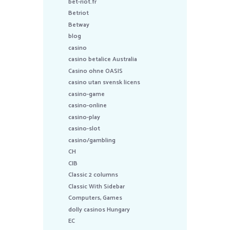
bet-riot.fr
Betriot
Betway
blog
casino
casino betalice Australia
Casino ohne OASIS
casino utan svensk licens
casino-game
casino-online
casino-play
casino-slot
casino/gambling
CH
CIB
Classic 2 columns
Classic With Sidebar
Computers, Games
dolly casinos Hungary
EC